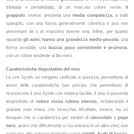
trilobata o pentalobata, di un marcato colore verde.
Il
grappolo
, invece, presenta una
media compatezza
, a tratti
spargolo, con una forma generalmente cilindrica e può non
presentare ali o al massimo averne una. Infine, per quanto
riguarda
gli acini, hanno una grandezza
medio-piccola
, una
forma ovoidale, una
buccia poco consistente e pruinosa
,
con un colore tendente al blu-nero.
Caratteristiche degustative del vino
Le uve Syrah, se vengono vinificate in purezza, permettono di
avere delle caratteristiche ben precise che permettono di
riconoscere il vino Syrah con relativa facilità. Il vino si presenta
innanzitutto di
colore rosso rubino intenso
, richiamando il
granata man mano che invecchia. All’olfatto, invece, ha un
bouquet che si caratterizza per sentori di
cioccolato
e
pepe
nero
, aromi che difficilmente si riscontrano in un altro vino; non
mancano altri richiami aromatici come
mirtilli
,
frutti di bosco
,