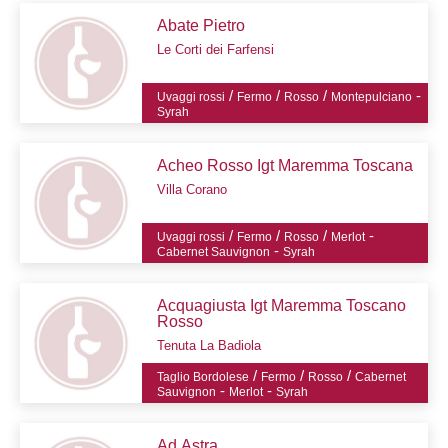
Abate Pietro
Le Corti dei Farfensi
/
/
/
-
Uvaggi rossi
Fermo
Rosso
Montepulciano
Syrah
Acheo Rosso Igt Maremma Toscana
Villa Corano
/
/
/
-
Uvaggi rossi
Fermo
Rosso
Merlot
-
Cabernet Sauvignon
Syrah
Acquagiusta Igt Maremma Toscano
Rosso
Tenuta La Badiola
/
/
/
Taglio Bordolese
Fermo
Rosso
Cabernet
-
-
Sauvignon
Merlot
Syrah
Ad Astra