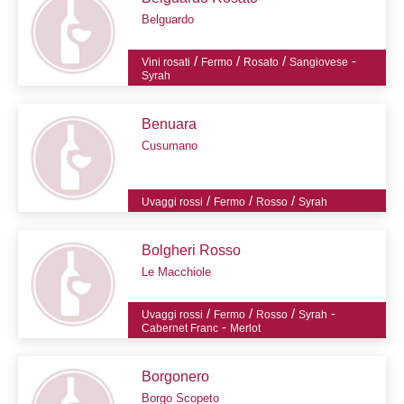
Belguardo
/
/
/
-
Vini rosati
Fermo
Rosato
Sangiovese
Syrah
Benuara
Cusumano
/
/
/
Uvaggi rossi
Fermo
Rosso
Syrah
Bolgheri Rosso
Le Macchiole
/
/
/
-
Uvaggi rossi
Fermo
Rosso
Syrah
-
Cabernet Franc
Merlot
Borgonero
Borgo Scopeto