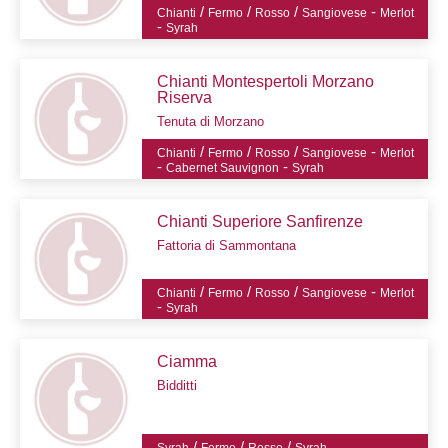
/
/
/
-
Chianti
Fermo
Rosso
Sangiovese
Merlot
-
Syrah
Chianti Montespertoli Morzano
Riserva
Tenuta di Morzano
/
/
/
-
Chianti
Fermo
Rosso
Sangiovese
Merlot
-
-
Cabernet Sauvignon
Syrah
Chianti Superiore Sanfirenze
Fattoria di Sammontana
/
/
/
-
Chianti
Fermo
Rosso
Sangiovese
Merlot
-
Syrah
Ciamma
Bidditti
/
/
/