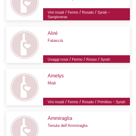
/
/
/
-
Vini rosati
Fermo
Rosato
Syrah
Sangiovese
Aliré
Fatascià
/
/
/
Uvaggi rossi
Fermo
Rosso
Syrah
Ametys
Miali
/
/
/
-
Vini rosati
Fermo
Rosato
Primitivo
Syrah
Ammiraglia
Tenuta dell’Ammiraglia