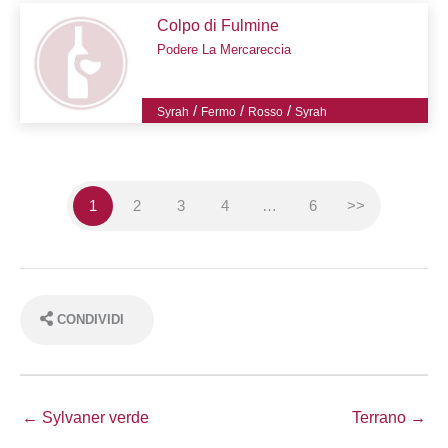
Colpo di Fulmine
Podere La Mercareccia
/
/
/
Syrah
Fermo
Rosso
Syrah
1
2
3
4
…
6
>>
CONDIVIDI
← Sylvaner verde
Terrano →