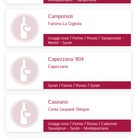
Montepulciano
Sangiovese
Camporsoli
Fattoria La Gigliola
/
/
/
-
Uvaggi rossi
Fermo
Rosso
Sangiovese
-
Merlot
Syrah
Capezzana ‘804
Capezzana
/
/
/
Syrah
Fermo
Rosso
Syrah
Casirano
Conte Leopardi Dittajuti
/
/
/
Uvaggi rossi
Fermo
Rosso
Cabernet
-
-
Sauvignon
Syrah
Montepulciano