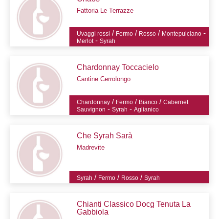
Fattoria Le Terrazze
/
/
/
-
Uvaggi rossi
Fermo
Rosso
Montepulciano
-
Merlot
Syrah
Chardonnay Toccacielo
Cantine Cerrolongo
/
/
/
Chardonnay
Fermo
Bianco
Cabernet
-
-
Sauvignon
Syrah
Aglianico
Che Syrah Sarà
Madrevite
/
/
/
Syrah
Fermo
Rosso
Syrah
Chianti Classico Docg Tenuta La
Gabbiola