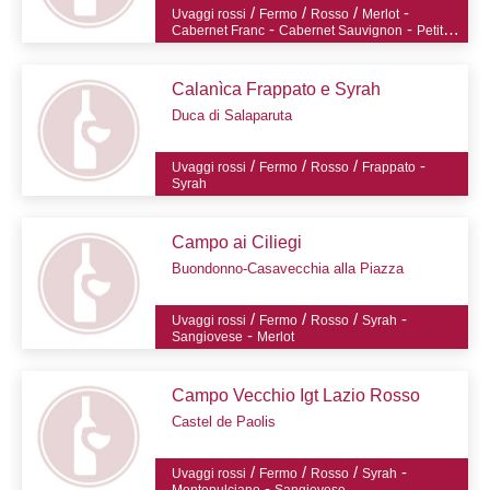
/
/
/
-
Uvaggi rossi
Fermo
Rosso
Merlot
-
-
Cabernet Franc
Cabernet Sauvignon
Petit
-
-
-
Verdot
Sangiovese
Alicante
Syrah
Calanìca Frappato e Syrah
Duca di Salaparuta
/
/
/
-
Uvaggi rossi
Fermo
Rosso
Frappato
Syrah
Campo ai Ciliegi
Buondonno-Casavecchia alla Piazza
/
/
/
-
Uvaggi rossi
Fermo
Rosso
Syrah
-
Sangiovese
Merlot
Campo Vecchio Igt Lazio Rosso
Castel de Paolis
/
/
/
-
Uvaggi rossi
Fermo
Rosso
Syrah
-