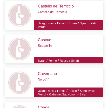
Castello del Terriccio
Castello del Terriccio
/
/
/
-
Uvaggi rossi
Fermo
Rosso
Syrah
Petit
Verdot
Castrum
Scarpellini
/
/
/
Syrah
Fermo
Rosso
Syrah
Cavernano
No,vo’li’
/
/
/
-
Uvaggi rossi
Fermo
Rosso
Sangiovese
-
-
Merlot
Cabernet Sauvignon
Syrah
Chaos