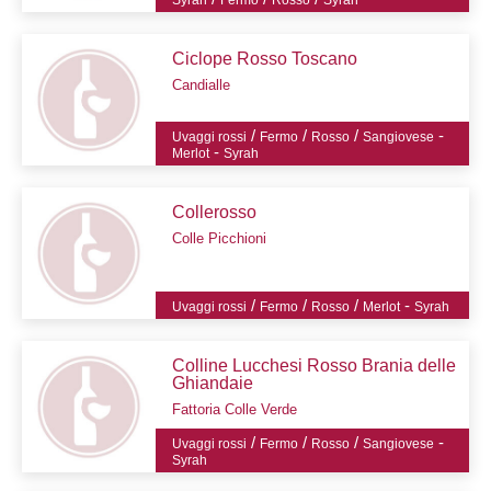
Syrah
Fermo
Rosso
Syrah
Ciclope Rosso Toscano
Candialle
/
/
/
-
Uvaggi rossi
Fermo
Rosso
Sangiovese
-
Merlot
Syrah
Collerosso
Colle Picchioni
/
/
/
-
Uvaggi rossi
Fermo
Rosso
Merlot
Syrah
Colline Lucchesi Rosso Brania delle
Ghiandaie
Fattoria Colle Verde
/
/
/
-
Uvaggi rossi
Fermo
Rosso
Sangiovese
Syrah