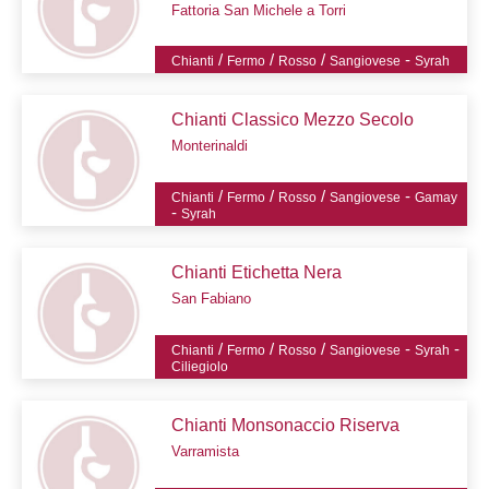
Fattoria San Michele a Torri
/
/
/
-
Chianti
Fermo
Rosso
Sangiovese
Syrah
Chianti Classico Mezzo Secolo
Monterinaldi
/
/
/
-
Chianti
Fermo
Rosso
Sangiovese
Gamay
-
Syrah
Chianti Etichetta Nera
San Fabiano
/
/
/
-
-
Chianti
Fermo
Rosso
Sangiovese
Syrah
Ciliegiolo
Chianti Monsonaccio Riserva
Varramista