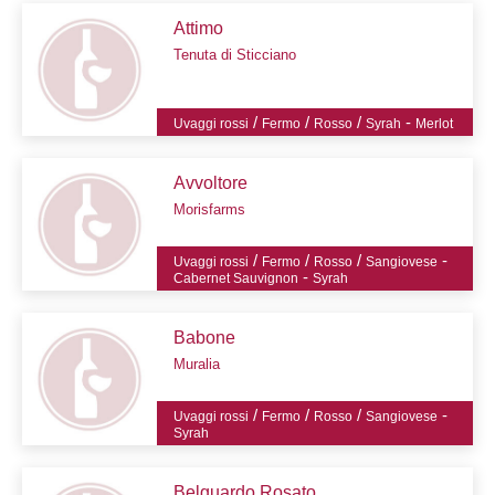
Attimo
Tenuta di Sticciano
/
/
/
-
Uvaggi rossi
Fermo
Rosso
Syrah
Merlot
Avvoltore
Morisfarms
/
/
/
-
Uvaggi rossi
Fermo
Rosso
Sangiovese
-
Cabernet Sauvignon
Syrah
Babone
Muralia
/
/
/
-
Uvaggi rossi
Fermo
Rosso
Sangiovese
Syrah
Belguardo Rosato