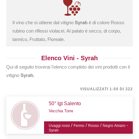
Il vino che si ottiene dal vitigno
Syrah
è di colore Rosso
rubino con riflessi violacei. Al palato è secco, di corpo,
tannico, Fruttato, Floreale.
Elenco Vini - Syrah
Qui di seguito troverai l'elenco completo dei vini prodotti con il
vitigno
Syrah.
VISUALIZZATI 1-50 DI 322
50° Igt Salento
Vecchia Torre
/
/
/
-
Uvaggi rossi
Fermo
Rosso
Negro Amaro
Syrah