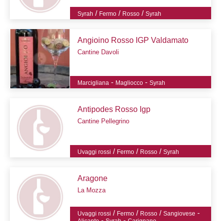
/
/
/
Syrah
Fermo
Rosso
Syrah
Angioino Rosso IGP Valdamato
Cantine Davoli
-
-
Marcigliana
Magliocco
Syrah
Antipodes Rosso Igp
Cantine Pellegrino
/
/
/
Uvaggi rossi
Fermo
Rosso
Syrah
Aragone
La Mozza
/
/
/
-
Uvaggi rossi
Fermo
Rosso
Sangiovese
-
-