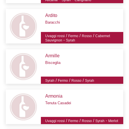
Alicante
Syrah
Carignano
Ardito
Baracchi
/
/
/
Uvaggi rossi
Fermo
Rosso
Cabernet
-
Sauvignon
Syrah
Armille
Bisceglia
/
/
/
Syrah
Fermo
Rosso
Syrah
Armonia
Tenuta Casadei
/
/
/
-
Uvaggi rossi
Fermo
Rosso
Syrah
Merlot