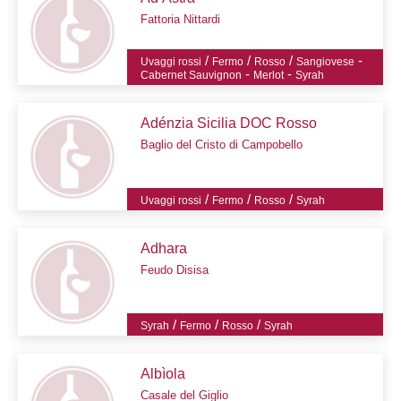
Fattoria Nittardi
/
/
/
-
Uvaggi rossi
Fermo
Rosso
Sangiovese
-
-
Cabernet Sauvignon
Merlot
Syrah
Adénzia Sicilia DOC Rosso
Baglio del Cristo di Campobello
/
/
/
Uvaggi rossi
Fermo
Rosso
Syrah
Adhara
Feudo Disisa
/
/
/
Syrah
Fermo
Rosso
Syrah
Albìola
Casale del Giglio