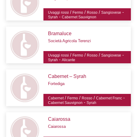
/
/
/
-
Uvaggi rossi
Fermo
Rosso
Sangiovese
-
Syrah
Cabernet Sauvignon
Bramaluce
Società Agricola Terenzi
/
/
/
-
Uvaggi rossi
Fermo
Rosso
Sangiovese
-
Syrah
Alicante
Cabernet – Syrah
Fortediga
/
/
/
-
Cabernet
Fermo
Rosso
Cabernet Franc
-
Cabernet Sauvignon
Syrah
Caiarossa
Caiarossa