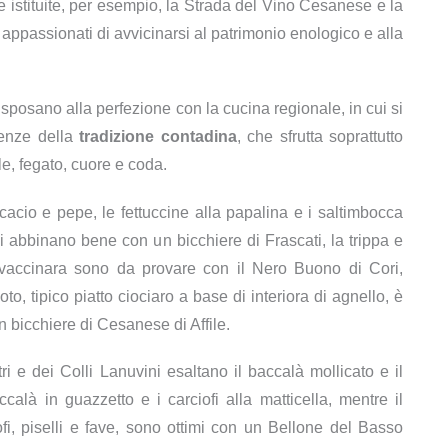
te istituite, per esempio, la Strada del Vino Cesanese e la
appassionati di avvicinarsi al patrimonio enologico e alla
 si sposano alla perfezione con la cucina regionale, in cui si
uenze della
tradizione contadina
, che sfrutta soprattutto
le, fegato, cuore e coda.
 cacio e pepe, le fettuccine alla papalina e i saltimbocca
i abbinano bene con un bicchiere di Frascati, la trippa e
 vaccinara sono da provare con il Nero Buono di Cori,
to, tipico piatto ciociaro a base di interiora di agnello, è
n bicchiere di Cesanese di Affile.
etri e dei Colli Lanuvini esaltano il baccalà mollicato e il
calà in guazzetto e i carciofi alla matticella, mentre il
fi, piselli e fave, sono ottimi con un Bellone del Basso