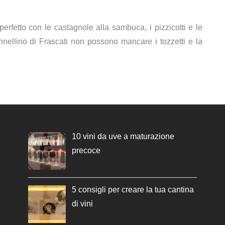
erfetto con le castagnole alla sambuca, i pizzicotti e le
ellino di Frascati non possono mancare i tozzetti e la
10 vini da uve a maturazione
precoce
5 consigli per creare la tua cantina
di vini