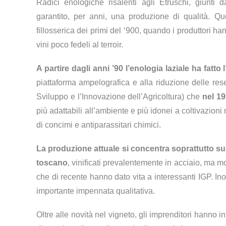
Radici enologiche risalenti agli Etruschi, giunti d
garantito, per anni, una produzione di qualità. Q
fillosserica dei primi del ‘900, quando i produttori ha
vini poco fedeli al terroir.
A partire dagli anni ’90
l’enologia laziale ha fatto 
piattaforma ampelografica e alla riduzione delle re
Sviluppo e l’Innovazione dell’Agricoltura) che
nel 19
più adattabili all’ambiente e più idonei a coltivazioni 
di concimi e antiparassitari chimici.
La produzione attuale si concentra soprattutto sui
toscano
, vinificati prevalentemente in acciaio, ma mol
che di recente hanno dato vita a interessanti IGP. Ino
importante impennata qualitativa.
Oltre alle novità nel vigneto, gli imprenditori hanno i