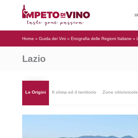
H
Home
»
Guida dei Vini
»
Enografia delle Regioni Italiane
»
Lazio
Le Origini
Il clima ed il territorio
Zone vitivinicole