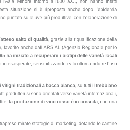
all’Asia Minore intorno all’800 a.C., non hanno infatti
uesta situazione si è riproposta anche dopo l’epidemia
nno puntato sulle uve più produttive, con l’elaborazione di
l’atteso salto di qualità
, grazie alla riqualificazione della
se, favorito anche dall’ARSIAL (Agenzia Regionale per lo
95 ha iniziato a recuperare
i biotipi delle varietà locali
non esasperate, sensibilizzando i viticoltori a ridurre l’uso
 vitigni tradizionali a bacca
bianca
, su tutti
il trebbiano
ti produttori si sono orientati verso varietà internazionali,
ltre,
la produzione di vino rosso è in crescita
, con una
ntrapreso mirate strategie di marketing, dotando le cantine