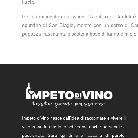
Lazio.
Per un momento dolcissimo, l’Aleatico di Gradoli è p
spumine di San Biagio, mentre con un sorso di Cann
pupazza frascatana, biscotto a base di farina e miele.
Impeto diVino nasce dall’idea di raccontare e vivere il
vino in modo diretto, obiettivo ma anche personale e
passionale. Sarà quindi una raccolta di parole,