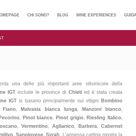
OMEPAGE
CHI SONO?
BLOG
WINE EXPERIENCES
GUIDA
IGT
nta una delle più importanti aree vitivinicole della
ine IGT
include le province di
Chieti
ed è stata creata
ine IGT
si basano principalmente sui vitigni
Bombino
,
Fiano
,
Malvasia bianca lunga
,
Manzoni bianco
,
Pecorino
,
Pinot bianco
,
Pinot grigio
,
Riesling Italico
,
Toscano
,
Vermentino
,
Aglianico
,
Barbera
,
Cabernet
mitivo
,
Sangiovese
,
Syrah
. L’annessa cartina mostra la