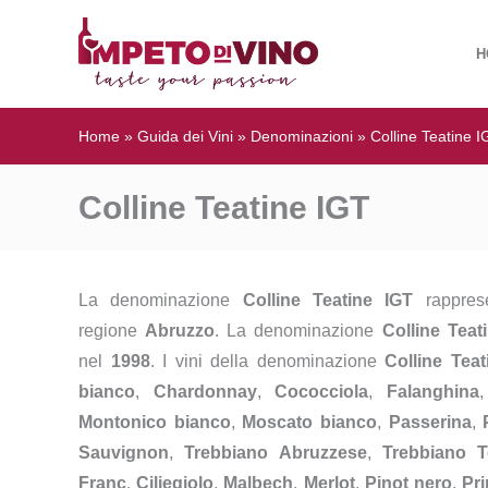
H
Home
»
Guida dei Vini
»
Denominazioni
»
Colline Teatine 
Colline Teatine IGT
La denominazione
Colline Teatine IGT
rapprese
regione
Abruzzo
. La denominazione
Colline Teat
nel
1998
. I vini della denominazione
Colline Teat
bianco
,
Chardonnay
,
Cococciola
,
Falanghina
Montonico bianco
,
Moscato bianco
,
Passerina
,
Sauvignon
,
Trebbiano Abruzzese
,
Trebbiano 
Franc
,
Ciliegiolo
,
Malbech
,
Merlot
,
Pinot nero
,
Pri