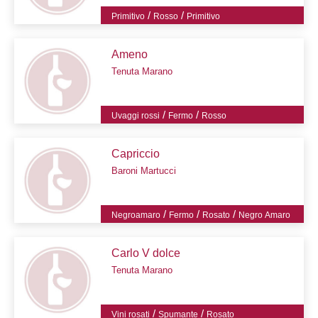
/
/
Primitivo
Rosso
Primitivo
Ameno
Tenuta Marano
/
/
Uvaggi rossi
Fermo
Rosso
Capriccio
Baroni Martucci
/
/
/
Negroamaro
Fermo
Rosato
Negro Amaro
Carlo V dolce
Tenuta Marano
/
/
Vini rosati
Spumante
Rosato