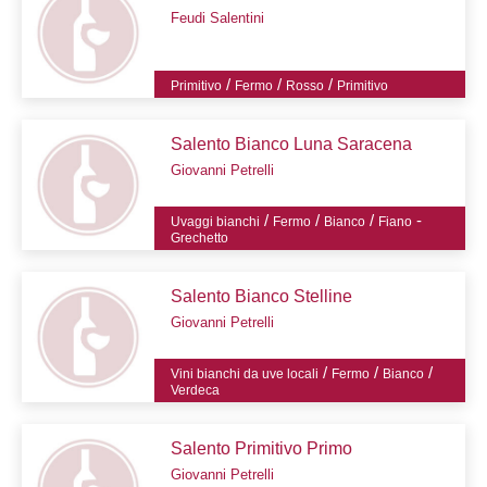
Feudi Salentini
/
/
/
Primitivo
Fermo
Rosso
Primitivo
Salento Bianco Luna Saracena
Giovanni Petrelli
/
/
/
-
Uvaggi bianchi
Fermo
Bianco
Fiano
Grechetto
Salento Bianco Stelline
Giovanni Petrelli
/
/
/
Vini bianchi da uve locali
Fermo
Bianco
Verdeca
Salento Primitivo Primo
Giovanni Petrelli