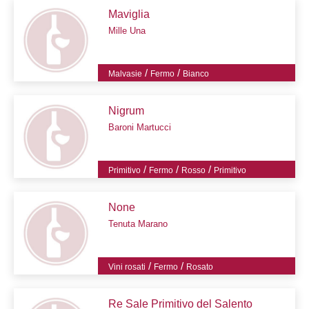
Maviglia
Mille Una
/
/
Malvasie
Fermo
Bianco
Nigrum
Baroni Martucci
/
/
/
Primitivo
Fermo
Rosso
Primitivo
None
Tenuta Marano
/
/
Vini rosati
Fermo
Rosato
Re Sale Primitivo del Salento