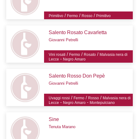
/
/
/
Primitivo
Fermo
Rosso
Primitivo
Salento Rosato Cavarletta
Giovanni Petrelli
/
/
/
Vini rosati
Fermo
Rosato
Malvasia nera di
-
Lecce
Negro Amaro
Salento Rosso Don Pepè
Giovanni Petrelli
/
/
/
Uvaggi rossi
Fermo
Rosso
Malvasia nera di
-
-
Lecce
Negro Amaro
Montepulciano
Sine
Tenuta Marano