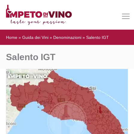
Home
»
Guida dei Vini
»
Denominazioni
»
Salento IGT
Salento IGT