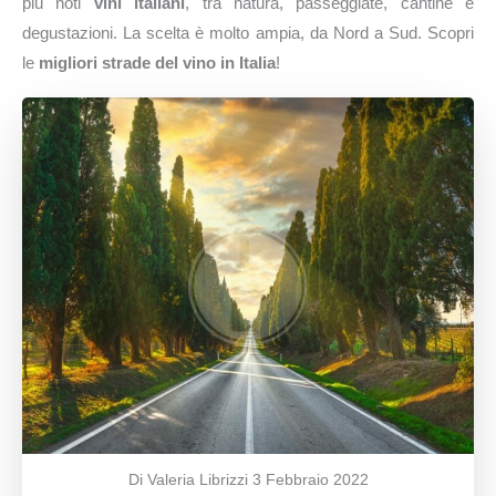
più noti
vini italiani
, tra natura, passeggiate, cantine e
degustazioni. La scelta è molto ampia, da Nord a Sud. Scopri
le
migliori strade del vino in Italia
!
Di Valeria Librizzi
3 Febbraio 2022