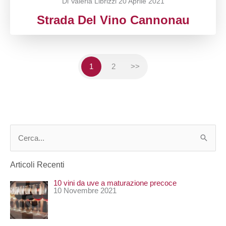
Di Valeria Librizzi
20 Aprile 2021
Strada Del Vino Cannonau
1
2
>>
C
e
Articoli Recenti
r
10 vini da uve a maturazione precoce
c
10 Novembre 2021
a
: