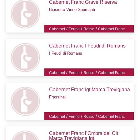
Cabernet Franc Grave Riserva
Biasiotto Vini e Spumanti
/
/
/
Cabernet
Fermo
Rosso
Cabernet Franc
Cabernet Franc I Feudi di Romans
I Feudi di Romans
/
/
/
Cabernet
Fermo
Rosso
Cabernet Franc
Cabernet Franc Igt Marca Trevigiana
Frassinelli
/
/
/
Cabernet
Fermo
Rosso
Cabernet Franc
Cabernet Franc l’Ombra del Cit
Marca Trevigiana Igt