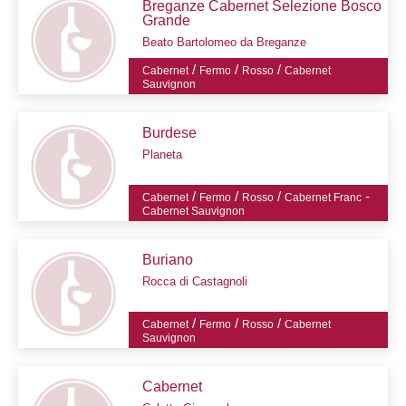
Breganze Cabernet Selezione Bosco
Grande
Beato Bartolomeo da Breganze
/
/
/
Cabernet
Fermo
Rosso
Cabernet
Sauvignon
Burdese
Planeta
/
/
/
-
Cabernet
Fermo
Rosso
Cabernet Franc
Cabernet Sauvignon
Buriano
Rocca di Castagnoli
/
/
/
Cabernet
Fermo
Rosso
Cabernet
Sauvignon
Cabernet