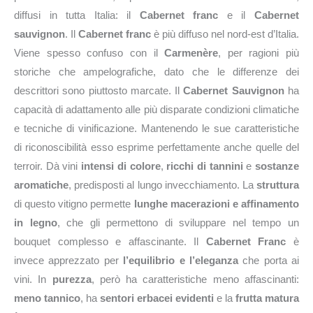
diffusi in tutta Italia: il
Cabernet franc
e il
Cabernet
sauvignon
. Il
Cabernet franc
è più diffuso nel nord-est d’Italia.
Viene spesso confuso con il
Carmenère
, per ragioni più
storiche che ampelografiche, dato che le differenze dei
descrittori sono piuttosto marcate. Il
Cabernet Sauvignon
ha
capacità di adattamento alle più disparate condizioni climatiche
e tecniche di vinificazione. Mantenendo le sue caratteristiche
di riconoscibilità esso esprime perfettamente anche quelle del
terroir. Dà vini
intensi di colore
,
ricchi di tannini
e
sostanze
aromatiche
, predisposti al lungo invecchiamento. La
struttura
di questo vitigno permette
lunghe macerazioni e affinamento
in legno
, che gli permettono di sviluppare nel tempo un
bouquet complesso e affascinante. Il
Cabernet Franc
è
invece apprezzato per
l’equilibrio e l’eleganza
che porta ai
vini. In
purezza
, però ha caratteristiche meno affascinanti:
meno tannico
, ha
sentori erbacei evidenti
e la
frutta matura