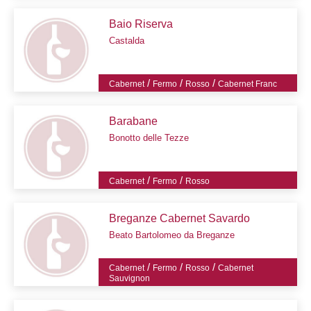
Baio Riserva
Castalda
/
/
/
Cabernet
Fermo
Rosso
Cabernet Franc
Barabane
Bonotto delle Tezze
/
/
Cabernet
Fermo
Rosso
Breganze Cabernet Savardo
Beato Bartolomeo da Breganze
/
/
/
Cabernet
Fermo
Rosso
Cabernet
Sauvignon