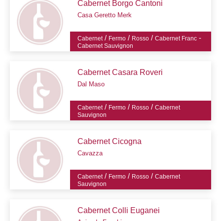
Cabernet Borgo Cantoni
Casa Geretto Merk
/
/
/
-
Cabernet
Fermo
Rosso
Cabernet Franc
Cabernet Sauvignon
Cabernet Casara Roveri
Dal Maso
/
/
/
Cabernet
Fermo
Rosso
Cabernet
Sauvignon
Cabernet Cicogna
Cavazza
/
/
/
Cabernet
Fermo
Rosso
Cabernet
Sauvignon
Cabernet Colli Euganei