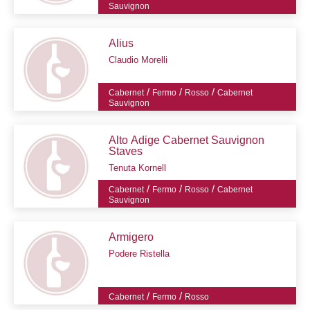
Sauvignon
Alius
Claudio Morelli
/
/
/
Cabernet
Fermo
Rosso
Cabernet
Sauvignon
Alto Adige Cabernet Sauvignon
Staves
Tenuta Kornell
/
/
/
Cabernet
Fermo
Rosso
Cabernet
Sauvignon
Armigero
Podere Ristella
/
/
Cabernet
Fermo
Rosso