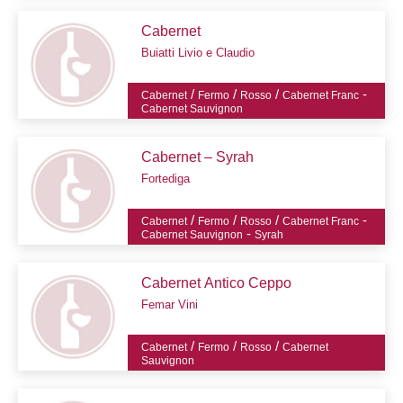
Cabernet
Buiatti Livio e Claudio
/
/
/
-
Cabernet
Fermo
Rosso
Cabernet Franc
Cabernet Sauvignon
Cabernet – Syrah
Fortediga
/
/
/
-
Cabernet
Fermo
Rosso
Cabernet Franc
-
Cabernet Sauvignon
Syrah
Cabernet Antico Ceppo
Femar Vini
/
/
/
Cabernet
Fermo
Rosso
Cabernet
Sauvignon