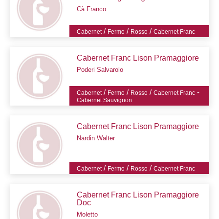
Cà Franco
/
/
/
Cabernet
Fermo
Rosso
Cabernet Franc
Cabernet Franc Lison Pramaggiore
Poderi Salvarolo
/
/
/
-
Cabernet
Fermo
Rosso
Cabernet Franc
Cabernet Sauvignon
Cabernet Franc Lison Pramaggiore
Nardin Walter
/
/
/
Cabernet
Fermo
Rosso
Cabernet Franc
Cabernet Franc Lison Pramaggiore
Doc
Moletto