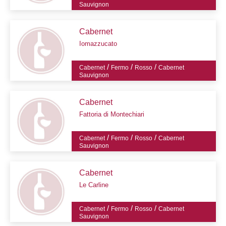
Sauvignon
Cabernet
Iomazzucato
/
/
/
Cabernet
Fermo
Rosso
Cabernet
Sauvignon
Cabernet
Fattoria di Montechiari
/
/
/
Cabernet
Fermo
Rosso
Cabernet
Sauvignon
Cabernet
Le Carline
/
/
/
Cabernet
Fermo
Rosso
Cabernet
Sauvignon