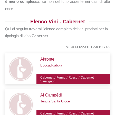
è meno complessa
, se non del tutto assente nei casi di alte
rese.
Elenco Vini - Cabernet
Qui di seguito troverai l'elenco completo dei vini prodotti per la
tipologia di vino
Cabernet.
VISUALIZZATI 1-50 DI 243
Akronte
Boccadigabbia
/
/
/
Cabernet
Fermo
Rosso
Cabernet
Sauvignon
Al Campédi
Tenuta Santa Croce
/
/
/
Cabernet
Fermo
Rosso
Cabernet