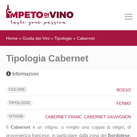
Home
»
Guida dei Vini
»
Tipologie
»
Cabernet
Tipologia Cabernet
Informazioni
COLORE
ROSSO
TIPOLOGIE
FERMO
VITIGNI
CABERNET FRANC
,
CABERNET SAUVIGNON
Il
Cabernet
è un vitigno, o meglio una coppia di vitigni, di
provenienza francese, in particolare dalla zona del
Bordolese
,