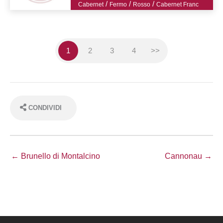
/
/
/
Cabernet
Fermo
Rosso
Cabernet Franc
1
2
3
4
>>
CONDIVIDI
← Brunello di Montalcino
Cannonau →