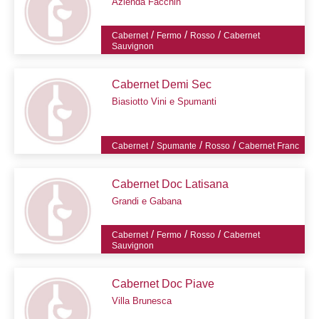
Azienda Facchin
/
/
/
Cabernet
Fermo
Rosso
Cabernet
Sauvignon
Cabernet Demi Sec
Biasiotto Vini e Spumanti
/
/
/
Cabernet
Spumante
Rosso
Cabernet Franc
Cabernet Doc Latisana
Grandi e Gabana
/
/
/
Cabernet
Fermo
Rosso
Cabernet
Sauvignon
Cabernet Doc Piave
Villa Brunesca