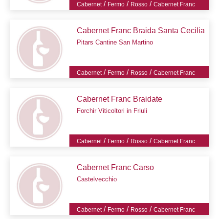
/
/
/
Cabernet
Fermo
Rosso
Cabernet Franc
Cabernet Franc Braida Santa Cecilia
Pitars Cantine San Martino
/
/
/
Cabernet
Fermo
Rosso
Cabernet Franc
Cabernet Franc Braidate
Forchir Viticoltori in Friuli
/
/
/
Cabernet
Fermo
Rosso
Cabernet Franc
Cabernet Franc Carso
Castelvecchio
/
/
/
Cabernet
Fermo
Rosso
Cabernet Franc