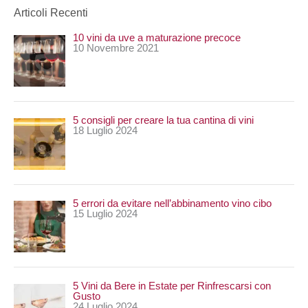
e
Articoli Recenti
r
10 vini da uve a maturazione precoce
c
10 Novembre 2021
a
:
5 consigli per creare la tua cantina di vini
18 Luglio 2024
5 errori da evitare nell’abbinamento vino cibo
15 Luglio 2024
5 Vini da Bere in Estate per Rinfrescarsi con
Gusto
24 Luglio 2024