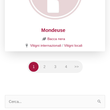
Mondeuse
Bacca nera
Vitigni internazionali
/
Vitigni locali
1
2
3
4
>>
C