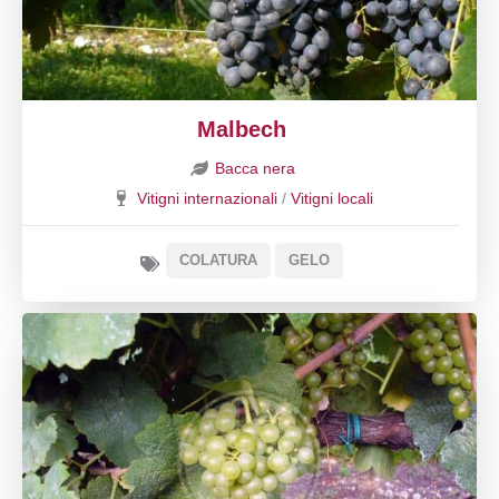
Malbech
Bacca nera
Vitigni internazionali
/
Vitigni locali
COLATURA
GELO