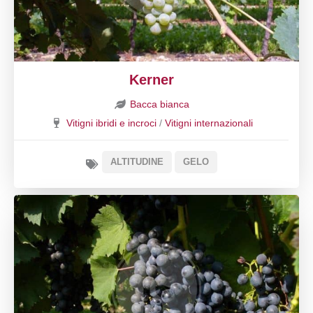
Kerner
Bacca bianca
Vitigni ibridi e incroci
/
Vitigni internazionali
ALTITUDINE
GELO