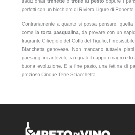
tradizionali
trenette
o
trofie al pesto
oppure i pans
perfetti con un bicchiere di Riviera Ligure di Ponente
Contrariamente a quanto si possa pensare, quella l
come
la torta pasqualina
, da provare con un sapid
fragrante Ciliegiolo del Golfo del Tigulio, l’irresistibil
Bianchetta genovese. Non mancano tuttavia piatti d
paesaggi incantevoli, tra i quali il cappon magro e lo 
buona evoluzione. E a fine pasto, una fettina di p
prezioso Cinque Terre Sciacchetra.