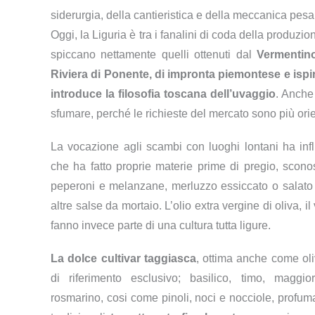
siderurgia, della cantieristica e della meccanica pesa
Oggi, la Liguria è tra i fanalini di coda della produzi
spiccano nettamente quelli ottenuti dal
Vermentin
Riviera di Ponente, di impronta piemontese e ispira
introduce la filosofia toscana dell’uvaggio
. Anche
sfumare, perché le richieste del mercato sono più orie
La vocazione agli scambi con luoghi lontani ha infl
che ha fatto proprie materie prime di pregio, scon
peperoni e melanzane, merluzzo essiccato o salato e 
altre salse da mortaio. L’olio extra vergine di oliva, i
fanno invece parte di una cultura tutta ligure.
La dolce cultivar taggiasca
, ottima anche come ol
di riferimento esclusivo; basilico, timo, maggio
rosmarino, cosi come pinoli, noci e nocciole, profuman