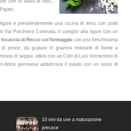
oti con la salsa di noci,
 Pigato.
igure è prevalentemente una cucina di terra, con piatti
o Val Polcèvera Coronata, il coniglio alla ligure con un
e
focaccia di Recco col formaggio
con una freschissima
i pesce, da gustare in graziosi ristoranti di fronte a
zimino di seppie. ottimi con un Colli di Luni Vermentino di
an-dolce genovese addolcisce il palato con un sorso di
10 vini da uve a maturazione
precoce