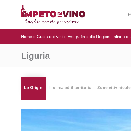
H
Home
»
Guida dei Vini
»
Enografia delle Regioni Italiane
»
Liguria
Le Origini
Il clima ed il territorio
Zone vitivinicole