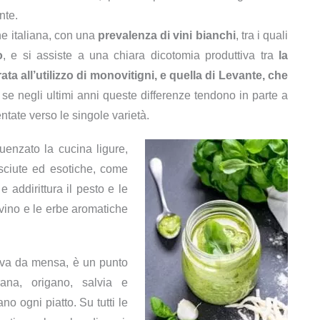
nte.
one italiana, con una
prevalenza di vini bianchi
, tra i quali
o
, e si assiste a una chiara dicotomia produttiva tra
la
ta all’utilizzo di monovitigni, e quella di Levante, che
 se negli ultimi anni queste differenze tendono in parte a
ntate verso le singole varietà.
uenzato la cucina ligure,
osciute ed esotiche, come
addirittura il pesto e le
l vino e le erbe aromatiche
iva da mensa, è un punto
rana, origano, salvia e
o ogni piatto. Su tutti le