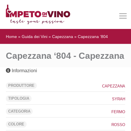
Home
»
Guida dei Vini
»
Capezzana
»
Capezzana ‘804
Capezzana ‘804 - Capezzana
Informazioni
PRODUTTORE
CAPEZZANA
TIPOLOGIA
SYRAH
CATEGORIA
FERMO
COLORE
ROSSO