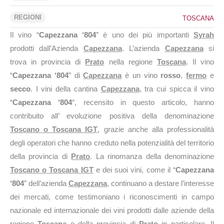
REGIONI
TOSCANA
Il vino “
Capezzana ‘804
” è uno dei più importanti
Syrah
prodotti dall’Azienda
Capezzana
. L’azienda
Capezzana
si
trova in provincia di
Prato
nella regione
Toscana
. Il vino
“
Capezzana ‘804
” di
Capezzana
è un vino
rosso
,
fermo
e
secco
. I vini della cantina
Capezzana
, tra cui spicca il vino
“
Capezzana ‘804
“, recensito in questo articolo, hanno
contribuito all’ evoluzione positiva della denominazione
Toscano o Toscana IGT
, grazie anche alla professionalità
degli operatori che hanno creduto nella potenzialità del territorio
della provincia di
Prato
. La rinomanza della denominazione
Toscano o Toscana IGT
e dei suoi vini, come il “
Capezzana
‘804
” dell’azienda
Capezzana
, continuano a destare l’interesse
dei mercati, come testimoniano i riconoscimenti in campo
nazionale ed internazionale dei vini prodotti dalle aziende della
regione
Toscana
e della provincia di
Prato
in particolare. Il