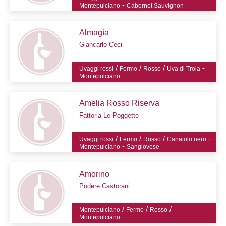
-
Montepulciano
Cabernet Sauvignon
Almagìa
Giancarlo Ceci
/
/
/
-
Uvaggi rossi
Fermo
Rosso
Uva di Troia
Montepulciano
Amelia Rosso Riserva
Fattoria Le Poggette
/
/
/
-
Uvaggi rossi
Fermo
Rosso
Canaiolo nero
-
Montepulciano
Sangiovese
Amorino
Podere Castorani
/
/
/
Montepulciano
Fermo
Rosso
Montepulciano