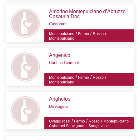
Amorino Montepulciano d’Abruzzo
Casauria Doc
Castorani
/
/
/
Montepulciano
Fermo
Rosso
Montepulciano
Angenico
Cantine Ciampoli
/
/
/
Montepulciano
Fermo
Rosso
Montepulciano
Anghelos
De Angelis
/
/
/
-
Uvaggi rossi
Fermo
Rosso
Montepulciano
-
Cabernet Sauvignon
Sangiovese