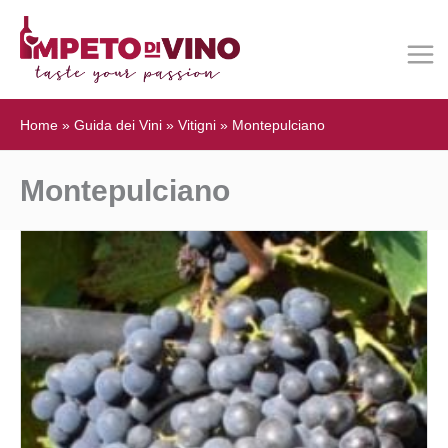
Home
»
Guida dei Vini
»
Vitigni
»
Montepulciano
Montepulciano