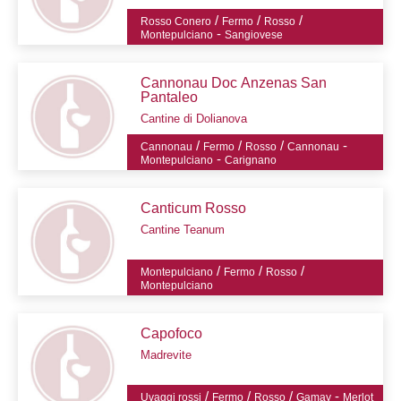
/
/
/
Rosso Conero
Fermo
Rosso
-
Montepulciano
Sangiovese
Cannonau Doc Anzenas San
Pantaleo
Cantine di Dolianova
/
/
/
-
Cannonau
Fermo
Rosso
Cannonau
-
Montepulciano
Carignano
Canticum Rosso
Cantine Teanum
/
/
/
Montepulciano
Fermo
Rosso
Montepulciano
Capofoco
Madrevite
/
/
/
-
Uvaggi rossi
Fermo
Rosso
Gamay
Merlot