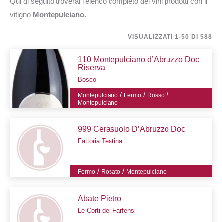
Qui di seguito troverai l'elenco completo dei vini prodotti con il
vitigno
Montepulciano.
VISUALIZZATI 1-50 DI 588
110 Montepulciano d’Abruzzo Doc
Riserva
Bosco
/
/
/
Montepulciano
Fermo
Rosso
Montepulciano
999 Cerasuolo D’Abruzzo Doc
Fattoria Teatina
/
/
Fermo
Rosato
Montepulciano
Abate Pietro
Le Corti dei Farfensi