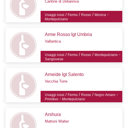
Cantine di Dolianova
/
/
/
-
Uvaggi rossi
Fermo
Rosso
Monica
Montepulciano
Arme Rosso Igt Umbria
Vallantica
/
/
/
-
Uvaggi rossi
Fermo
Rosso
Montepulciano
Sangiovese
Arneide Igt Salento
Vecchia Torre
/
/
/
-
Uvaggi rossi
Fermo
Rosso
Negro Amaro
-
Primitivo
Montepulciano
Arshura
Mattoni Walter