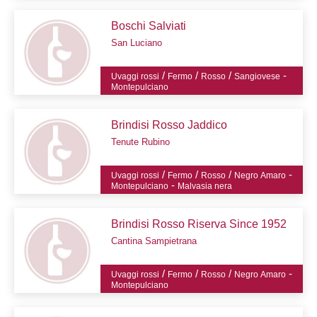
Boschi Salviati
San Luciano
/
/
/
-
Uvaggi rossi
Fermo
Rosso
Sangiovese
Montepulciano
Brindisi Rosso Jaddico
Tenute Rubino
/
/
/
-
Uvaggi rossi
Fermo
Rosso
Negro Amaro
-
Montepulciano
Malvasia nera
Brindisi Rosso Riserva Since 1952
Cantina Sampietrana
/
/
/
-
Uvaggi rossi
Fermo
Rosso
Negro Amaro
Montepulciano