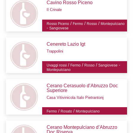
Cavino Rosso Piceno
Il Crinale
/
/
/
Rosso Piceno
Fermo
Rosso
Montepulciano
-
Sangiovese
Cenereto Lazio Igt
Trappolini
/
/
/
-
Uvaggi rossi
Fermo
Rosso
Sangiovese
Montepulciano
Cerano Cerasuolo d’Abruzzo Doc
Superiore
Casa Vitivinicola Italo Pietrantonj
/
/
Fermo
Rosato
Montepulciano
Cerano Montepulciano d’Abruzzo
Doc Riserva