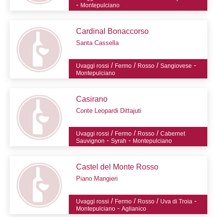
-
Montepulciano
Cardinal Bonaccorso
Santa Cassella
/
/
/
-
Uvaggi rossi
Fermo
Rosso
Sangiovese
Montepulciano
Casirano
Conte Leopardi Dittajuti
/
/
/
Uvaggi rossi
Fermo
Rosso
Cabernet
-
-
Sauvignon
Syrah
Montepulciano
Castel del Monte Rosso
Piano Mangieri
/
/
/
-
Uvaggi rossi
Fermo
Rosso
Uva di Troia
-
Montepulciano
Aglianico