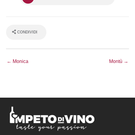
CONDIVIDI
← Monica
Montù →