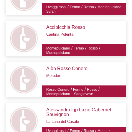
/
/
/
-
Uvaggi rossi
Fermo
Rosso
Montepulciano
Syrah
Accipicchia Rosso
Cantina Polenta
/
/
/
Montepulciano
Fermo
Rosso
Montepulciano
Aiòn Rosso Conero
Moroder
/
/
/
Rosso Conero
Fermo
Rosso
-
Montepulciano
Sangiovese
Alessandro Igp Lazio Cabernet
Sauvignon
La Luna del Casale
/
/
/
-
Uvaggi rossi
Fermo
Rosso
Merlot