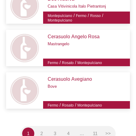
Casa Vitivinicola Italo Pietrantonj
/
/
/
Montepulciano
Fermo
Rosso
Montepulciano
Cerasuolo Angelo Rosa
Mastrangelo
/
/
Fermo
Rosato
Montepulciano
Cerasuolo Avegiano
Bove
/
/
Fermo
Rosato
Montepulciano
1
2
3
4
…
11
>>