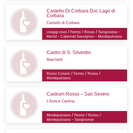
Castello Di Corbara Doc Lago di
Corbara
Castello di Corbara
/
/
/
-
Uvaggi rossi
Fermo
Rosso
Sangiovese
-
-
Merlot
Cabernet Sauvignon
Montepulciano
Castro di S. Silvestro
Marchetti
/
/
/
Rosso Conero
Fermo
Rosso
Montepulciano
Castrum Rosso – San Severo
L’Antica Cantina
/
/
/
Montepulciano
Fermo
Rosso
-
Montepulciano
Sangiovese