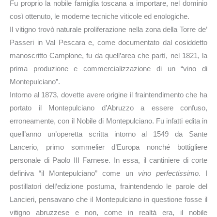
Fu proprio la nobile famiglia toscana a importare, nel dominio
così ottenuto, le moderne tecniche viticole ed enologiche.
Il vitigno trovò naturale proliferazione nella zona della Torre de’
Passeri in Val Pescara e, come documentato dal cosiddetto
manoscritto Camplone, fu da quell’area che partì, nel 1821, la
prima produzione e commercializzazione di un “vino di
Montepulciano”.
Intorno al 1873, dovette avere origine il fraintendimento che ha
portato il Montepulciano d’Abruzzo a essere confuso,
erroneamente, con il Nobile di Montepulciano. Fu infatti edita in
quell’anno un’operetta scritta intorno al 1549 da Sante
Lancerio, primo sommelier d’Europa nonché bottigliere
personale di Paolo III Farnese. In essa, il cantiniere di corte
definiva “il Montepulciano” come un
vino perfectissimo
. I
postillatori dell’edizione postuma, fraintendendo le parole del
Lancieri, pensavano che il Montepulciano in questione fosse il
vitigno abruzzese e non, come in realtà era, il nobile