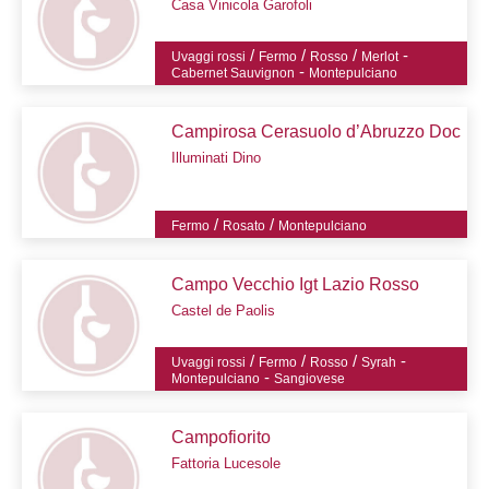
Casa Vinicola Garofoli
/
/
/
-
Uvaggi rossi
Fermo
Rosso
Merlot
-
Cabernet Sauvignon
Montepulciano
Campirosa Cerasuolo d’Abruzzo Doc
Illuminati Dino
/
/
Fermo
Rosato
Montepulciano
Campo Vecchio Igt Lazio Rosso
Castel de Paolis
/
/
/
-
Uvaggi rossi
Fermo
Rosso
Syrah
-
Montepulciano
Sangiovese
Campofiorito
Fattoria Lucesole