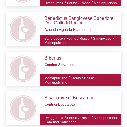
/
/
/
Uvaggi rossi
Fermo
Rosso
Montepulciano
Benedictus Sangiovese Superiore
Doc Colli di Rimini
Azienda Agricola Fiammetta
/
/
/
-
Sangiovese
Fermo
Rosso
Sangiovese
Montepulciano
Biberius
Cantine Salvatore
/
/
/
Montepulciano
Fermo
Rosso
Montepulciano
Bisaccione di Buscareto
Conti di Buscareto
/
/
/
-
Uvaggi rossi
Fermo
Rosso
Montepulciano
Cabernet Sauvignon