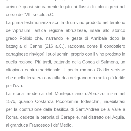
arrivo è quasi sicuramente legato ai flussi di coloni greci nel
corso dell’VIII secolo a.C.
La prima testimonianza scritta di un vino prodotto nel territorio
dell’Aprutium, antica regione abruzzese, risale allo storico
greco Polibio che, narrando le gesta di Annibale dopo la
battaglia di Canne (216 a.C.), racconta come il condottiero
cartaginese rinvigorì i suoi uomini proprio con il vino prodotto in
quella regione. Più tardi, trattando della Conca di Sulmona, un
altopiano centro-meridionale, il poeta romano Ovidio scrisse
che quella terra era cara alla dea del grano ma molto più fertile
per l’uva.
La storia moderna del Montepulciano d’Abruzzo inizia nel
1579, quando Costanza Piccolomini Todeschini, indebitatasi
per la costruzione della basilica di Sant’Andrea della Valle a
Roma, cedette la baronia di Carapelle, nel distretto dell’Aquila,
al granduca Francesco I de’ Medici.