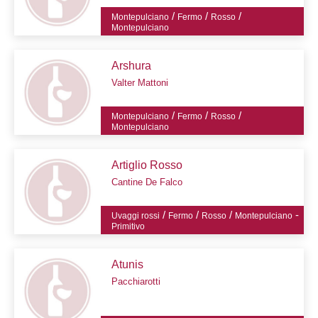
/
/
/
Montepulciano
Fermo
Rosso
Montepulciano
Arshura
Valter Mattoni
/
/
/
Montepulciano
Fermo
Rosso
Montepulciano
Artiglio Rosso
Cantine De Falco
/
/
/
-
Uvaggi rossi
Fermo
Rosso
Montepulciano
Primitivo
Atunis
Pacchiarotti