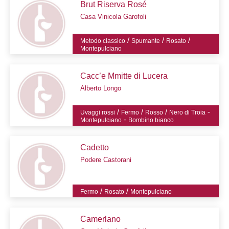
Brut Riserva Rosé
Casa Vinicola Garofoli
/
/
/
Metodo classico
Spumante
Rosato
Montepulciano
Cacc’e Mmitte di Lucera
Alberto Longo
/
/
/
-
Uvaggi rossi
Fermo
Rosso
Nero di Troia
-
Montepulciano
Bombino bianco
Cadetto
Podere Castorani
/
/
Fermo
Rosato
Montepulciano
Camerlano