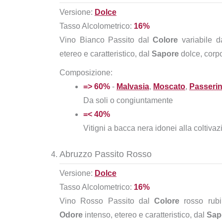
Versione:
Dolce
Tasso Alcolometrico:
16%
Vino Bianco Passito dal
Colore
variabile da
etereo e caratteristico, dal
Sapore
dolce, corpo
Composizione:
=> 60%
-
Malvasia
,
Moscato
,
Passeri
Da soli o congiuntamente
=< 40%
Vitigni a bacca nera idonei alla coltiva
Abruzzo Passito Rosso
Versione:
Dolce
Tasso Alcolometrico:
16%
Vino Rosso Passito dal
Colore
rosso rubi
Odore
intenso, etereo e caratteristico, dal
Sap