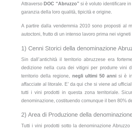
Attraverso
DOC “Abruzzo”
si è voluto identificare in
garanzia della loro qualità, tipicità e origine.
A partire dalla vendemmia 2010 sono proposti al me
autoctoni, frutto di un intenso lavoro prima nei vigneti 
1) Cenni Storici della denominazione Abr
Sin dall’antichità il territorio abruzzese era forte
dedizione nella cura dei vitigni per produrre vini di
territorio della regione,
negli ultimi 50 anni
si è in
affacciate al litorale. E’ da qui che si viene ad uffi
tutti i vini prodotti in questa zona territoriale. Sic
denominazione, costituendo comunque il ben 80% dei v
2) Area di Produzione della denominazio
Tutti i vini prodotti sotto la denominazione Abruzz