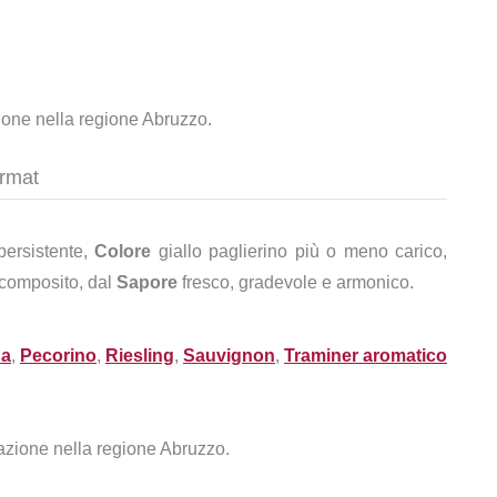
zione nella regione Abruzzo.
armat
persistente,
Colore
giallo paglierino più o meno carico,
 composito, dal
Sapore
fresco, gradevole e armonico.
na
,
Pecorino
,
Riesling
,
Sauvignon
,
Traminer aromatico
vazione nella regione Abruzzo.