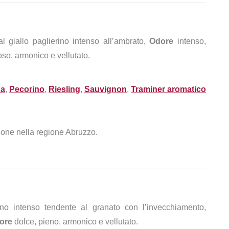
l giallo paglierino intenso all’ambrato,
Odore
intenso,
so, armonico e vellutato.
na
,
Pecorino
,
Riesling
,
Sauvignon
,
Traminer aromatico
zione nella regione Abruzzo.
no intenso tendente al granato con l’invecchiamento,
ore
dolce, pieno, armonico e vellutato.