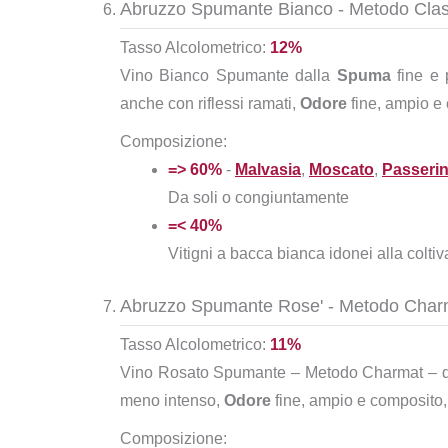
Abruzzo Spumante Bianco - Metodo Cla
Tasso Alcolometrico:
12%
Vino Bianco Spumante dalla
Spuma
fine e 
anche con riflessi ramati,
Odore
fine, ampio e
Composizione:
=> 60%
-
Malvasia
,
Moscato
,
Passeri
Da soli o congiuntamente
=< 40%
Vitigni a bacca bianca idonei alla colti
Abruzzo Spumante Rose' - Metodo Char
Tasso Alcolometrico:
11%
Vino Rosato Spumante – Metodo Charmat – 
meno intenso,
Odore
fine, ampio e composito,
Composizione: