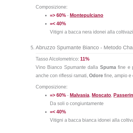
Composizione:
=> 60%
-
Montepulciano
=< 40%
Vitigni a bacca nera idonei alla coltiva
Abruzzo Spumante Bianco - Metodo Ch
Tasso Alcolometrico:
11%
Vino Bianco Spumante dalla
Spuma
fine e 
anche con riflessi ramati,
Odore
fine, ampio e
Composizione:
=> 60%
-
Malvasia
,
Moscato
,
Passeri
Da soli o congiuntamente
=< 40%
Vitigni a bacca bianca idonei alla colti