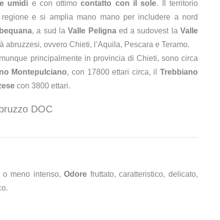
e umidi
e con ottimo
contatto con il sole
. Il territorio
la regione e si amplia mano mano per includere a nord
ubequana
, a sud la
Valle Peligna
ed a sudovest la
Valle
tà abruzzesi, ovvero Chieti, l’Aquila, Pescara e Teramo.
unque principalmente in provincia di Chieti, sono circa
igno Montepulciano
, con 17800 ettari circa, il
Trebbiano
zese
con 3800 ettari.
 Abruzzo DOC
iù o meno intenso,
Odore
fruttato, caratteristico, delicato,
co.