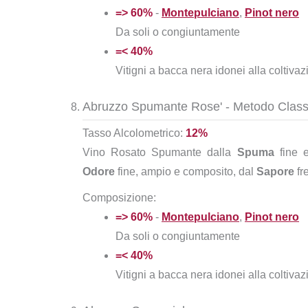
=> 60%
-
Montepulciano
,
Pinot nero
Da soli o congiuntamente
=< 40%
Vitigni a bacca nera idonei alla coltiva
Abruzzo Spumante Rose' - Metodo Clas
Tasso Alcolometrico:
12%
Vino Rosato Spumante dalla
Spuma
fine e
Odore
fine, ampio e composito, dal
Sapore
fr
Composizione:
=> 60%
-
Montepulciano
,
Pinot nero
Da soli o congiuntamente
=< 40%
Vitigni a bacca nera idonei alla coltiva