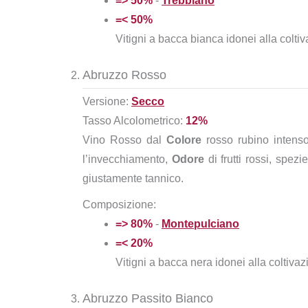
=> 50%
-
Trebbiano
=< 50%
Vitigni a bacca bianca idonei alla colti
Abruzzo Rosso
Versione:
Secco
Tasso Alcolometrico:
12%
Vino Rosso dal
Colore
rosso rubino intenso
l’invecchiamento,
Odore
di frutti rossi, spezi
giustamente tannico.
Composizione:
=> 80%
-
Montepulciano
=< 20%
Vitigni a bacca nera idonei alla coltiva
Abruzzo Passito Bianco