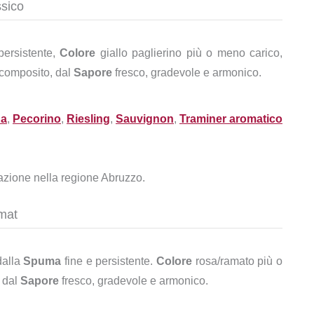
ssico
persistente,
Colore
giallo paglierino più o meno carico,
 composito, dal
Sapore
fresco, gradevole e armonico.
na
,
Pecorino
,
Riesling
,
Sauvignon
,
Traminer aromatico
vazione nella regione Abruzzo.
mat
dalla
Spuma
fine e persistente.
Colore
rosa/ramato più o
 dal
Sapore
fresco, gradevole e armonico.