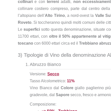
collinari
e con
terreni
adatti,
non eccessivament
collinare costiero compreso, parte dal centro del
l’altopiano dell’
Alto Tirino
, a nord-ovest la
Valle S
Roveto
. Si toccheranno quindi molti comuni delle cit
Le
superfici
sotto questa denominazione, situate com
11700 ettari, con
oltre il 50% appartenente al vit
toscano
con 6000 ettari circa ed il
Trebbiano abruz
3) Tipologie di Vino della denominazione
Abruzzo Bianco
Versione:
Secco
Tasso Alcolometrico:
11%
Vino Bianco dal
Colore
giallo paglierino p
gradevole, dal
Sapore
secco, fresco e armoni
Composizione: