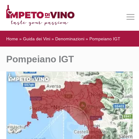
Home
»
Guida dei Vini
»
Denominazioni
»
Pompeiano IGT
Pompeiano IGT