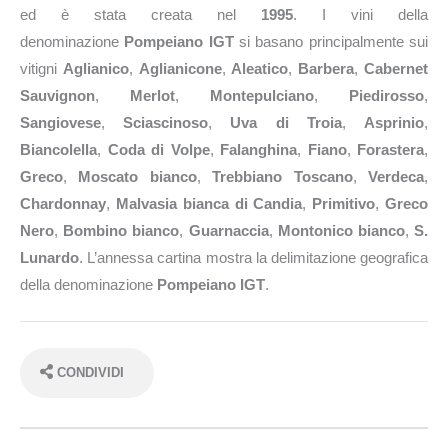
ed è stata creata nel
1995
. I vini della
denominazione
Pompeiano IGT
si basano principalmente sui
vitigni
Aglianico
,
Aglianicone
,
Aleatico
,
Barbera
,
Cabernet
Sauvignon
,
Merlot
,
Montepulciano
,
Piedirosso
,
Sangiovese
,
Sciascinoso
,
Uva di Troia
,
Asprinio
,
Biancolella
,
Coda di Volpe
,
Falanghina
,
Fiano
,
Forastera
,
Greco
,
Moscato bianco
,
Trebbiano Toscano
,
Verdeca
,
Chardonnay
,
Malvasia bianca di Candia
,
Primitivo
,
Greco
Nero
,
Bombino bianco
,
Guarnaccia
,
Montonico bianco
,
S.
Lunardo
. L’annessa cartina mostra la delimitazione geografica
della denominazione
Pompeiano IGT
.
CONDIVIDI