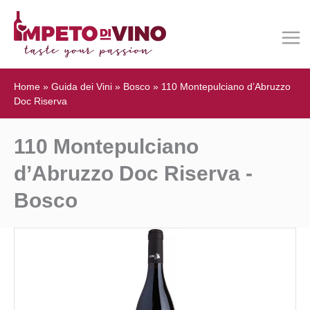
Home
»
Guida dei Vini
»
Bosco
»
110 Montepulciano d’Abruzzo
Doc Riserva
110 Montepulciano
d’Abruzzo Doc Riserva -
Bosco