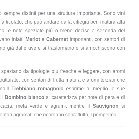
 sempre distinti per una struttura importante. Sono vini
e articolato, che può andare dalla ciliegia ben matura alla
osco, e note speziate più o meno decise a seconda del
ovano infatti
Merlot
e
Cabernet
importanti, con sentori di
ano già dalle uve e si trasformano e si arricchiscono con
 spaziano da tipologie più fresche e leggere, con aromi
 strutturate, con sentori di frutta matura e aromi terziari che
gno.Il
Trebbiano romagnolo
esprime al meglio le sue
 il
Bombino bianco
si caratterizza per note di pera e di
cacia, mela verde e agrumi, mentre il
Sauvignon
si
sentori agrumati che ricordano soprattutto il pompelmo.