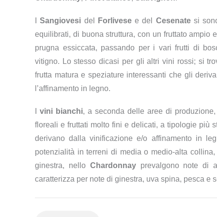
I
Sangiovesi
del
Forlivese
e del
Cesenate
si sono
equilibrati, di buona struttura, con un fruttato ampio 
prugna essiccata, passando per i vari frutti di b
vitigno. Lo stesso dicasi per gli altri vini rossi; si tr
frutta matura e speziature interessanti che gli deriv
l’affinamento in legno.
I
vini bianchi
, a seconda delle aree di produzione,
floreali e fruttati molto fini e delicati, a tipologie più
derivano dalla vinificazione e/o affinamento in le
potenzialità in terreni di media o medio-alta collina,
ginestra, nello
Chardonnay
prevalgono note di a
caratterizza per note di ginestra, uva spina, pesca e 