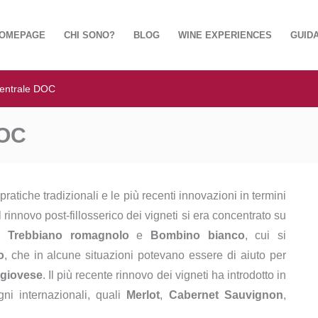
OMEPAGE
CHI SONO?
BLOG
WINE EXPERIENCES
GUIDA
entrale DOC
DOC
pratiche tradizionali e le più recenti innovazioni in termini
l rinnovo post-fillosserico dei vigneti si era concentrato su
,
Trebbiano romagnolo
e
Bombino bianco
, cui si
o
, che in alcune situazioni potevano essere di aiuto per
giovese
. Il più recente rinnovo dei vigneti ha introdotto in
ni internazionali, quali
Merlot
,
Cabernet Sauvignon
,