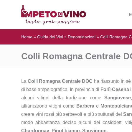
H
Home
»
Guida dei Vini
»
Denominazioni
»
Colli Romagna C
Colli Romagna Centrale 
La
Colli Romagna Centrale DOC
ha riassunto in sé 
di base ampelografica. In provincia di
Forlì-Cesena
i
alcuni vitigni della tradizione come
Sangiovese
affiancarono vitigni come
Barbera
e
Montepulcian
creare vini rossi più serbevoli e più strutturati del
San
modo abbastanza deciso alcuni dei cosiddetti vitig
Chardonnay
,
Pinot bianco
,
Sauvignon
.