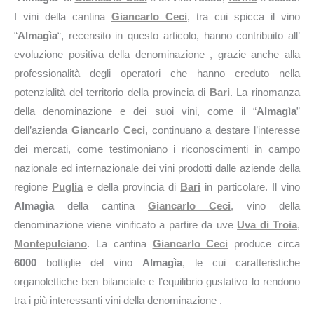
I vini della cantina
Giancarlo Ceci
, tra cui spicca il vino
“
Almagìa
“, recensito in questo articolo, hanno contribuito all’
evoluzione positiva della denominazione , grazie anche alla
professionalità degli operatori che hanno creduto nella
potenzialità del territorio della provincia di
Bari
. La rinomanza
della denominazione e dei suoi vini, come il “
Almagìa
”
dell’azienda
Giancarlo Ceci
, continuano a destare l’interesse
dei mercati, come testimoniano i riconoscimenti in campo
nazionale ed internazionale dei vini prodotti dalle aziende della
regione
Puglia
e della provincia di
Bari
in particolare. Il vino
Almagìa
della cantina
Giancarlo Ceci
, vino della
denominazione viene vinificato a partire da uve
Uva di Troia
,
Montepulciano
. La cantina
Giancarlo Ceci
produce circa
6000
bottiglie del vino
Almagìa
, le cui caratteristiche
organolettiche ben bilanciate e l’equilibrio gustativo lo rendono
tra i più interessanti vini della denominazione .