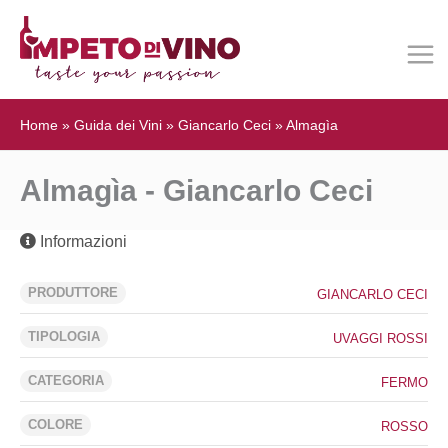
Home
»
Guida dei Vini
»
Giancarlo Ceci
»
Almagìa
Almagìa - Giancarlo Ceci
Informazioni
PRODUTTORE
GIANCARLO CECI
TIPOLOGIA
UVAGGI ROSSI
CATEGORIA
FERMO
COLORE
ROSSO