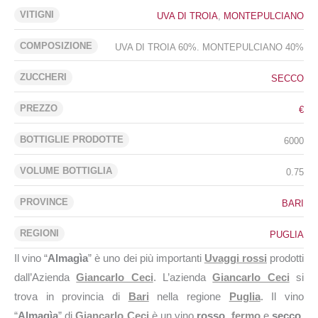
VITIGNI
UVA DI TROIA
,
MONTEPULCIANO
COMPOSIZIONE
UVA DI TROIA 60%. MONTEPULCIANO 40%
ZUCCHERI
SECCO
PREZZO
€
BOTTIGLIE PRODOTTE
6000
VOLUME BOTTIGLIA
0.75
PROVINCE
BARI
REGIONI
PUGLIA
Il vino “
Almagìa
” è uno dei più importanti
Uvaggi rossi
prodotti
dall’Azienda
Giancarlo Ceci
. L’azienda
Giancarlo Ceci
si
trova in provincia di
Bari
nella regione
Puglia
. Il vino
“
Almagìa
” di
Giancarlo Ceci
è un vino
rosso
,
fermo
e
secco
.