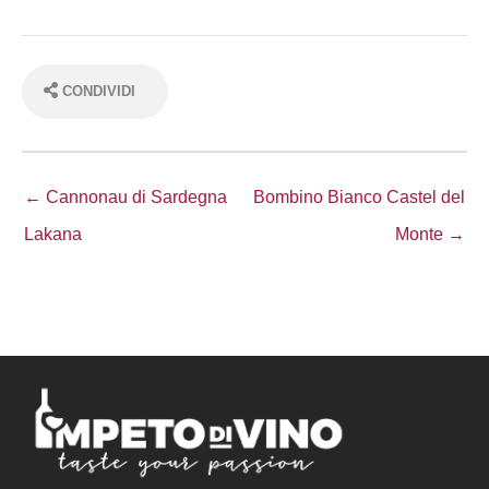
CONDIVIDI
← Cannonau di Sardegna
Bombino Bianco Castel del
Lakana
Monte →