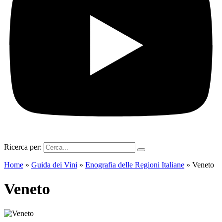
Ricerca per:
Home
»
Guida dei Vini
»
Enografia delle Regioni Italiane
»
Veneto
Veneto