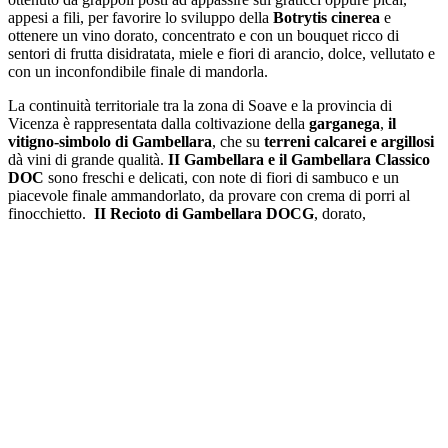
appesi a fili, per favorire lo sviluppo della
Botrytis cinerea
e
ottenere un vino dorato, concentrato e con un bouquet ricco di
sentori di frutta disidratata, miele e fiori di arancio, dolce, vellutato e
con un inconfondibile finale di mandorla.
La continuità territoriale tra la zona di Soave e la provincia di
Vicenza è rappresentata dalla coltivazione della
garganega
,
il
vitigno-simbolo di
Gambellara
, che su
terreni calcarei e argillosi
dà vini di grande qualità.
II Gambellara e il Gambellara Classico
DOC
sono freschi e delicati, con note di fiori di sambuco e un
piacevole finale ammandorlato, da provare con crema di porri al
finocchietto.
II Recioto di Gambellara DOCG
, dorato,