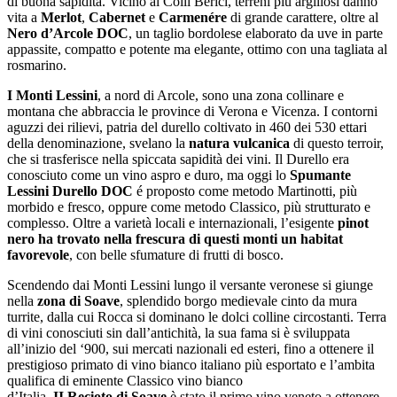
di buona sapidità. Vicino ai Colli Berici, terreni più argillosi danno
vita a
Merlot
,
Cabernet
e
Carmenére
di grande carattere, oltre al
Nero d’Arcole DOC
, un taglio bordolese elaborato da uve in parte
appassite, compatto e potente ma elegante, ottimo con una tagliata al
rosmarino.
I Monti Lessini
, a nord di Arcole, sono una zona collinare e
montana che abbraccia le province di Verona e Vicenza. I contorni
aguzzi dei rilievi, patria del durello coltivato in 460 dei 530 ettari
della denominazione, svelano la
natura vulcanica
di questo terroir,
che si trasferisce nella spiccata sapidità dei vini. Il Durello era
conosciuto come un vino aspro e duro, ma oggi lo
Spumante
Lessini Durello DOC
é proposto come metodo Martinotti, più
morbido e fresco, oppure come metodo Classico, più strutturato e
complesso. Oltre a varietà locali e internazionali, l’esigente
pinot
nero ha trovato nella frescura di questi monti un habitat
favorevole
, con belle sfumature di frutti di bosco.
Scendendo dai Monti Lessini lungo il versante veronese si giunge
nella
zona di Soave
, splendido borgo medievale cinto da mura
turrite, dalla cui Rocca si dominano le dolci colline circostanti. Terra
di vini conosciuti sin dall’antichità, la sua fama si è sviluppata
all’inizio del ‘900, sui mercati nazionali ed esteri, fino a ottenere il
prestigioso primato di vino bianco italiano più esportato e l’ambita
qualifica di eminente Classico vino bianco
d’Italia.
II Recioto di Soave
è stato il primo vino veneto a ottenere