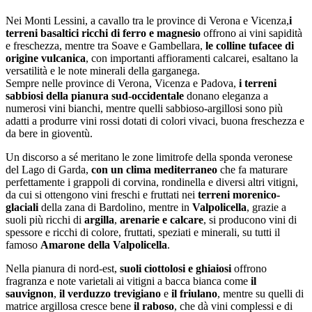
Nei Monti Lessini, a cavallo tra le province di Verona e Vicenza,
i
terreni basaltici ricchi di ferro e magnesio
offrono ai vini sapidità
e freschezza, mentre tra Soave e Gambellara,
le colline tufacee di
origine vulcanica
, con importanti affioramenti calcarei, esaltano la
versatilità e le note minerali della garganega.
Sempre nelle province di Verona, Vicenza e Padova,
i terreni
sabbiosi della pianura sud-occidentale
donano eleganza a
numerosi vini bianchi, mentre quelli sabbioso-argillosi sono più
adatti a produrre vini rossi dotati di colori vivaci, buona freschezza e
da bere in gioventù.
Un discorso a sé meritano le zone limitrofe della sponda veronese
del Lago di Garda,
con un clima mediterraneo
che fa maturare
perfettamente i grappoli di corvina, rondinella e diversi altri vitigni,
da cui si ottengono vini freschi e fruttati nei
terreni morenico-
glaciali
della zana di Bardolino, mentre in
Valpolicella
, grazie a
suoli più ricchi di
argilla
,
arenarie e calcare
, si producono vini di
spessore e ricchi di colore, fruttati, speziati e minerali, su tutti il
famoso
Amarone della Valpolicella
.
Nella pianura di nord-est,
suoli ciottolosi e ghiaiosi
offrono
fragranza e note varietali ai vitigni a bacca bianca come
il
sauvignon
,
il verduzzo trevigiano
e
il friulano
, mentre su quelli di
matrice argillosa cresce bene
il raboso
, che dà vini complessi e di