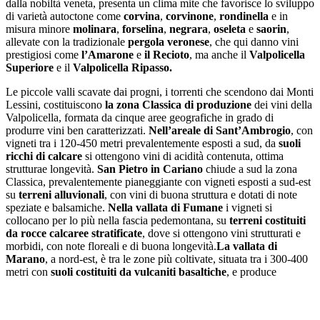
dalla nobiltà veneta, presenta un clima mite che favorisce lo sviluppo
di varietà autoctone come
corvina
,
corvinone
,
rondinella
e in
misura minore
molinara
,
forselina
,
negrara
,
oseleta
e
saorin
,
allevate con la tradizionale
pergola veronese
, che qui danno vini
prestigiosi come
l’Amarone
e
il Recioto
, ma anche il
Valpolicella
Superiore
e il
Valpolicella Ripasso.
Le piccole valli scavate dai progni, i torrenti che scendono dai Monti
Lessini, costituiscono
la zona Classica di produzione
dei vini della
Valpolicella, formata da cinque aree geografiche in grado di
produrre vini ben caratterizzati.
Nell’areale di Sant’Ambrogio
, con
vigneti tra i 120-450 metri prevalentemente esposti a sud, da
suoli
ricchi di calcare
si ottengono vini di acidità contenuta, ottima
strutturae longevità.
San Pietro in Cariano
chiude a sud la zona
Classica, prevalentemente pianeggiante con vigneti esposti a sud-est
su
terreni alluvionali
, con vini di buona struttura e dotati di note
speziate e balsamiche.
Nella vallata di Fumane
i vigneti si
collocano per lo più nella fascia pedemontana, su
terreni costituiti
da rocce calcaree stratificate
, dove si ottengono vini strutturati e
morbidi, con note floreali e di buona longevità.
La vallata di
Marano
, a nord-est, è tra le zone più coltivate, situata tra i 300-400
metri con
suoli costituiti da vulcaniti basaltiche
, e produce