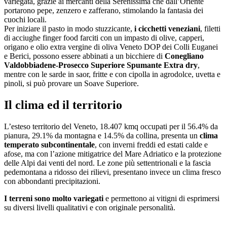
variegata, grazie ai mercanti della Serenissima che dall’Oriente
portarono pepe, zenzero e zafferano, stimolando la fantasia dei
cuochi locali.
Per iniziare il pasto in modo stuzzicante,
i cicchetti veneziani
, filetti
di acciughe finger food farciti con un impasto di olive, capperi,
origano e olio extra vergine di oliva Veneto DOP dei Colli Euganei
e Berici, possono essere abbinati a un bicchiere di
Conegliano
Valdobbiadene-Prosecco Superiore Spumante Extra dry
,
mentre con le sarde in saor, fritte e con cipolla in agrodolce, uvetta e
pinoli, si può provare un Soave Superiore.
Il clima ed il territorio
L’esteso territorio del Veneto, 18.407 kmq occupati per il 56.4% da
pianura, 29.1% da montagna e 14.5% da collina, presenta un
clima
temperato subcontinentale
, con inverni freddi ed estati calde e
afose, ma con l’azione mitigatrice del Mare Adriatico e la protezione
delle Alpi dai venti del nord. Le zone più settentrionali e la fascia
pedemontana a ridosso dei rilievi, presentano invece un clima fresco
con abbondanti precipitazioni.
I terreni sono molto variegati
e permettono ai vitigni di esprimersi
su diversi livelli qualitativi e con originale personalità.