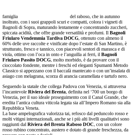
famiglia
del raboso, che in autunno
inoltrato, con i suoi grappoli scuri e compatti, colora i vigneti di
Bagnoli di Sopra, maturando lentamente e concentrando zuccheri,
spiccata acidità, che offre grande versatilità e profumi. Il
Bagnoli
Friularo Vendemmia Tardiva DOCG
, ottenuto con almeno il
60% delle uve raccolte e vinificate dopo l’estate di San Martino, è
strutturato, fresco e tannico, con piacevoli sentori di marasca e di
viola, ottimo con l’oca in onto e l’anguilla ai ferri, il
Bagnoli
Friularo Passito DOCG
, molto morbido, è da provare con il
cioccolato fondente, mentre i freschi ed eleganti Spumanti Metodo
Classico si appezzano con il baccalà mantecato o con un’insalata di
asiago con melagrana, scorza di arancia caramellata e tartufo nero.
Seguendo la statale che collega Padova con Venezia, si attraversa
l’incantevole
Riviera del Brenta
, definita nel ‘700 un borgo di
Venezia, per il suo ideale proseguimento con il Canal Grande, che
eredita l’antica cultura viticola legata sia all’Impero Romano sia alla
Repubblica Veneta.
La base ampelografica valorizza tai, refosco dal peduncolo rosso e
molti vitigni internazionali, anche se i più alti livelli qualitativi sono
raggiunti dal
Riviera del Brenta Raboso DOC
, con un colore
rosso rubino concentrato, austero e dotato di grande freschezza, da