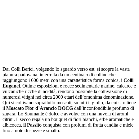
Dai Colli Berici, volgendo lo sguardo verso est, si scopre la vasta
pianura padovana, interrotta da un centinaio di colline che
raggiungono i 600 metri con una caratteristica forma conica, i
Colli
Euganei
. Ottime esposizioni e rocce sedimentarie marine, calcaree e
vulcaniche ricche di acidità, rendono possibile la coltivazione di
numerosi vitigni nei circa 2000 ettari dell’omonima denominazione.
Qui si coltivano soprattutto moscati, su tutti il giollo, da cui si ottiene
il
Moscato Fior d’Arancio DOCG
dall’inconfondibile profumo di
zagara. Lo Spumante è dolce e avvolge con una nuvola di aromi
citrini, il secco regala un bouquet di fiori bianchi, erbe aromatiche e
albicocca,
il Passito
conquista con profumi di frutta candita e miele,
fino a note di spezie e smalto.