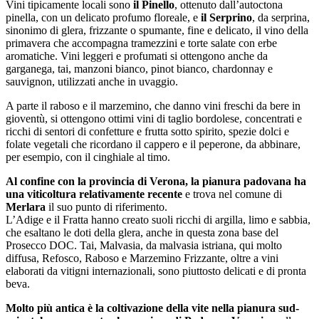
Vini tipicamente locali sono
il Pinello
, ottenuto dall’autoctona
pinella, con un delicato profumo floreale, e
il Serprino
, da serprina,
sinonimo di glera, frizzante o spumante, fine e delicato, il vino della
primavera che accompagna tramezzini e torte salate con erbe
aromatiche. Vini leggeri e profumati si ottengono anche da
garganega, tai, manzoni bianco, pinot bianco, chardonnay e
sauvignon, utilizzati anche in uvaggio.
A parte il raboso e il marzemino, che danno vini freschi da bere in
gioventù, si ottengono ottimi vini di taglio bordolese, concentrati e
ricchi di sentori di confetture e frutta sotto spirito, spezie dolci e
folate vegetali che ricordano il cappero e il peperone, da abbinare,
per esempio, con il cinghiale al timo.
Al confine con la provincia di Verona, la pianura padovana ha
una viticoltura relativamente recente
e trova nel comune di
Merlara
il suo punto di riferimento.
L’Adige e il Fratta hanno creato suoli ricchi di argilla, limo e sabbia,
che esaltano le doti della glera, anche in questa zona base del
Prosecco DOC. Tai, Malvasia, da malvasia istriana, qui molto
diffusa, Refosco, Raboso e Marzemino Frizzante, oltre a vini
elaborati da vitigni internazionali, sono piuttosto delicati e di pronta
beva.
Molto più antica è la coltivazione della vite nella pianura sud-