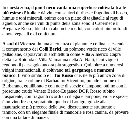
In questa zona,
il pinot nero vanta una superficie coltivata tra
le
più estese d’Italia
e dà vini con sentori di ribes e fragoline di bosco,
humus e toni minerali, ottimo con un piatto di tagliatelle al ragù di
agnello, anche se i vini di punta della zona sono il Cabernet e il
Breganze Rosso, blend di cabernet e merlot, con colori più profondi
e note vegetali e di confetture.
A sud di Vicenza
, in una alternanza di pianura e collina, si estende
il comprensorio dei
Colli Berici
, un polmone verde ricco di ville
palladiane, capolavori di architettura come Villa Almerico-Capra
detta La Rotonda e Villa Valmarana detta Ai Nani, i cui vigneti
rendono il paesaggio ancora più suggestivo. Qui, oltre a numerosi
vitigni internazionali, si coltivano
tai
,
garganega
e
manzoni
bianco
. Il vino-simbolo è il
Tai Rosso
che, nella più antica zona di
origine, tra le colline di Barbarano Vicentino, prende il nome di
Barbarano, equilibrato e con note di spezie e lampone, ottimo con il
prosciutto crudo Veneto Berico-Euganeo DOP. Rosso rubino
trasparente, con fragranti ricordi di ciliegia e lampone, viola e spezie,
è un vino fresco, soprattutto quello di Lonigo, grazie alla
maturazione più precoce delle uve, discretamente strutturato e
tannico, con un elegante finale di mandorle e rosa canina, da provare
con una tartare di manzo.