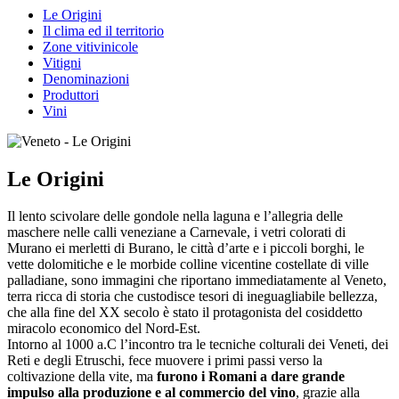
Le Origini
Il clima ed il territorio
Zone vitivinicole
Vitigni
Denominazioni
Produttori
Vini
Le Origini
Il lento scivolare delle gondole nella laguna e l’allegria delle
maschere nelle calli veneziane a Carnevale, i vetri colorati di
Murano ei merletti di Burano, le città d’arte e i piccoli borghi, le
vette dolomitiche e le morbide colline vicentine costellate di ville
palladiane, sono immagini che riportano immediatamente al Veneto,
terra ricca di storia che custodisce tesori di ineguagliabile bellezza,
che alla fine del XX secolo è stato il protagonista del cosiddetto
miracolo economico del Nord-Est.
Intorno al 1000 a.C l’incontro tra le tecniche colturali dei Veneti, dei
Reti e degli Etruschi, fece muovere i primi passi verso la
coltivazione della vite, ma
furono i Romani a dare grande
impulso alla produzione e al commercio del vino
, grazie alla