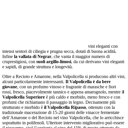
vini eleganti con
intensi sentori di ciliegia e prugna secca, dotati di buona acidità.
Infine
la vallata di Negrar
, che vanta il maggior numero di
cruprestigiosi, con
suoli argillo-limosi
, da cui derivano vini eleganti
e sapidi, di grande struttura e longevità.
Oltre a Recioto e Amarone, nella Valpolicella si producono altri vini,
alcuni particolarmente interessanti.
Il Valpolicella è da bere
giovane
, con un profumo vinoso e fragrante di marasche e fiori
rossi, fresco, piacevolmente tannico e appena amarognolo, mentre i
l
Valpolicella Superiore
è più caldo e morbido, meno fresco e con
profumi che richiamano il passaggio in legno. Decisamente più
strutturato e morbido è
il Valpolicella
Ripasso
, ottenuto con la
tradizionale macerazione di 15-20 giorni delle vinacce fermentate
dell’Amarone o del Recioto nel vino Valpolicella, che lo arricchisce
soprattutto in polifenoli. Ulteriore intervento migliorativo può essere
il rigoverno
, cioè l’aggiunta al vino del 15% di mosto ottenuto da