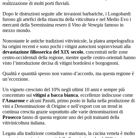
realizzazione di molti porti fluviali.
Dopo le distruzioni seguite alle invasioni barbariche, i Longobardi
furono gli artefici della rinascita della viticoltura e nel Medio Evo i
mercanti della Serenissima resero il
Vino de Venegia
famoso in
mezzo mondo.
Nonostante le antiche tradizioni vitivinicole, la platea ampelografica
ha origini recenti e sono pochi i vitigni autoctoni sopravvissuti alla
devastazione fillosserica del XIX secolo
, concentrati nelle zone
centro-occidentali della regione, mentre quelle centro-orientali hanno
visto l’introduzione decisa di vitigni bordolesi e borgognoni.
Qualità e quantità spesso non vanno d’accordo, ma questa regione è
un’eccezione.
Un vigneto cresciuto del 10% negli ultimi 10 anni e sempre più
concentrato sui
vitigni a bacca bianca
, eccellenze indiscusse come
l’Amarone
e alcuni Passiti, primo posto in Italia nella produzione di
vini a Denominazione di Origine e nell’export con un trend in
continua crescita grazie soprattutto alle varie denominazioni di
Prosecco
fanno di questa regione uno dei poli trainanti della
vitivinicoltura italiana.
Legata alla tradizione contadina e marinara, la cucina veneta è molto