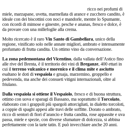
ricco nei profumi di
miele, marzapane, uvetta, marmellata di arance e zucchero candito, è
ideale con dei biscottini con noci e mandorle, mentre lo Spumante,
con ricordi di mimose e ginestre, pesche e ananas, fresco e dolce, è
da provare con una millefoglie alla crema.
Molto ricercato è il raro
Vin Santo di Gambellara
, unico della
regione, vinificato solo nelle annate migliori, ambrato e intensamente
profumato di frutta candita. Un ottimo vino da conversazione.
La zona pedemontana del Vicentino
, dalla vallata dell’Astico fino
alle rive del Brenta, è il territorio dei vini di
Breganze
, 400 ettari in
cui il
terreno vulcanico e morenico e il clima mite e asciutto
esaltano le doti di
vespaiola
e gruaja, marzemino, groppello e
pedevenda, ma anche dei consueti vitigni internazionali, oltre al
friulano.
Dalla vespaiola si ottiene il Vespaiolo
, fresco e di buona struttura,
ottimo con uova e sparagi di Bassano, ma soprattutto il
Torcolato
,
elaborato con i grappoli più spargoli attorcigliati, in dialetto torcoloti,
a coppie di spaghi appesi alle travi delle soffitte. Dorato o ambrato,
ricco di sentori di fiori d’arancio e frutta candita, rose appassite e uva
passa, miele e spezie, con diverse sfumature di dolcezza, si abbina
perfettamente con la tarte tatin. E può invecchiare anche 20 anni.