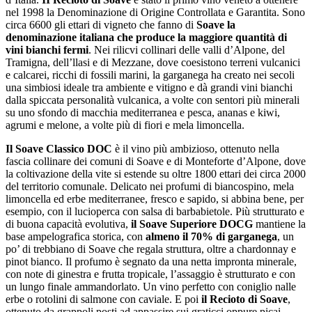
nel 1998 la Denominazione di Origine Controllata e Garantita. Sono
circa 6600 gli ettari di vigneto che fanno di
Soave la
denominazione italiana che produce la maggiore quantità di
vini bianchi fermi
. Nei rilicvi collinari delle valli d’Alpone, del
Tramigna, dell’llasi e di Mezzane, dove coesistono terreni vulcanici
e calcarei, ricchi di fossili marini, la garganega ha creato nei secoli
una simbiosi ideale tra ambiente e vitigno e dà grandi vini bianchi
dalla spiccata personalità vulcanica, a volte con sentori più minerali
su uno sfondo di macchia mediterranea e pesca, ananas e kiwi,
agrumi e melone, a volte più di fiori e mela limoncella.
Il Soave Classico DOC
è il vino più ambizioso, ottenuto nella
fascia collinare dei comuni di Soave e di Monteforte d’Alpone, dove
la coltivazione della vite si estende su oltre 1800 ettari dei circa 2000
del territorio comunale. Delicato nei profumi di biancospino, mela
limoncella ed erbe mediterranee, fresco e sapido, si abbina bene, per
esempio, con il lucioperca con salsa di barbabietole. Più strutturato e
di buona capacità evolutiva,
il Soave Superiore DOCG
mantiene la
base ampelografica storica, con
almeno il 70% di garganega
, un
po’ di trebbiano di Soave che regala struttura, oltre a chardonnay e
pinot bianco. Il profumo è segnato da una netta impronta minerale,
con note di ginestra e frutta tropicale, l’assaggio è strutturato e con
un lungo finale ammandorlato. Un vino perfetto con coniglio nalle
erbe o rotolini di salmone con caviale. E poi
il Recioto di Soave
,
ottenuto da grappoli posti ad appassire sui graticci oppure picai,