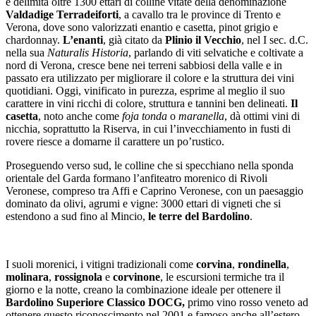
e delimita oltre 1300 ettari di colline vitate della denominazione
Valdadige Terradeiforti
, a cavallo tra le province di Trento e
Verona, dove sono valorizzati enantio e casetta, pinot grigio e
chardonnay.
L’enanti
, già citato da
Plinio il Vecchio
, nel I sec. d.C.
nella sua
Naturalis Historia
, parlando di viti selvatiche e coltivate a
nord di Verona, cresce bene nei terreni sabbiosi della valle e in
passato era utilizzato per migliorare il colore e la struttura dei vini
quotidiani. Oggi, vinificato in purezza, esprime al meglio il suo
carattere in vini ricchi di colore, struttura e tannini ben delineati.
Il
casetta
, noto anche come
foja tonda
o
maranella
, dà ottimi vini di
nicchia, soprattutto la Riserva, in cui l’invecchiamento in fusti di
rovere riesce a domarne il carattere un po’rustico.
Proseguendo verso sud, le colline che si specchiano nella sponda
orientale del Garda formano l’anfiteatro morenico di Rivoli
Veronese, compreso tra Affi e Caprino Veronese, con un paesaggio
dominato da olivi, agrumi e vigne: 3000 ettari di vigneti che si
estendono a sud fino al Mincio,
le terre del Bardolino
.
I suoli morenici, i vitigni tradizionali come
corvina
,
rondinella
,
molinara
,
rossignola
e
corvinone
, le escursioni termiche tra il
giorno e la notte, creano la combinazione ideale per ottenere il
Bardolino Superiore Classico DOCG,
primo vino rosso veneto ad
ottenere questo riconoscimento nel 2001 e famoso anche all’estero,