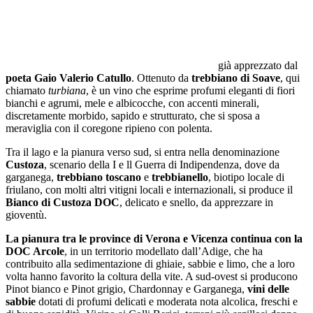
già apprezzato dal
poeta Gaio Valerio Catullo
. Ottenuto da
trebbiano di Soave
, qui
chiamato
turbiana
, è un vino che esprime profumi eleganti di fiori
bianchi e agrumi, mele e albicocche, con accenti minerali,
discretamente morbido, sapido e strutturato, che si sposa a
meraviglia con il coregone ripieno con polenta.
Tra il lago e la pianura verso sud, si entra nella denominazione
Custoza
, scenario della I e ll Guerra di Indipendenza, dove da
garganega,
trebbiano toscano
e
trebbianello
, biotipo locale di
friulano, con molti altri vitigni locali e internazionali, si produce il
Bianco di Custoza DOC
, delicato e snello, da apprezzare in
gioventù.
La pianura tra le province di Verona e Vicenza continua con la
DOC Arcole
, in un territorio modellato dall’Adige, che ha
contribuito alla sedimentazione di ghiaie, sabbie e limo, che a loro
volta hanno favorito la coltura della vite. A sud-ovest si producono
Pinot bianco e Pinot grigio, Chardonnay e Garganega,
vini delle
sabbie
dotati di profumi delicati e moderata nota alcolica, freschi e