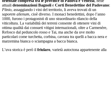
orientale compresa tra le province di Padova e Venezia
, nelle
attuali
denominazioni Bagnoli
e
Corti Benedettine del Padovano
:
Plinio
, assaggiando i vini del territorio, li aveva trovati di un
saporem alienum
, cioè diverso. I monaci benedettini, dopo l’anno
1000, furono i protagonisti di uno straordinario rilancio della
viticoltura. La variabilità dei terreni consente di ottenere vini di
ottima qualità dai consueti vitigni internazionali, oltre a Carmenère,
Refosco dal peduncolo rosso e Tai, ma anche da uve molto
particolari come turchetta, corbina, cavrara tra quelli a bacca nera e
marzemina bianca o sciampagna a bacca bianca.
L’uva storica è però il
friularo
, varietà autoctona appartenente alla