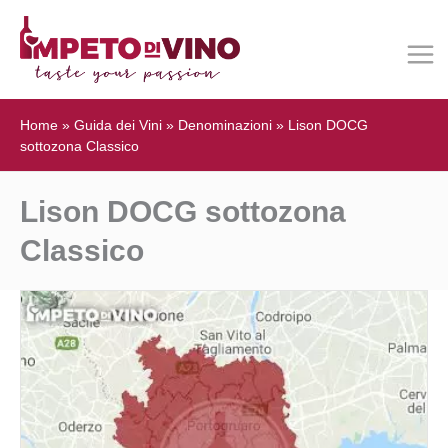
Home
»
Guida dei Vini
»
Denominazioni
»
Lison DOCG
sottozona Classico
Lison DOCG sottozona
Classico