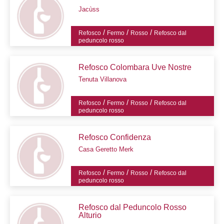
Jacùss
/
/
/
Refosco
Fermo
Rosso
Refosco dal
peduncolo rosso
Refosco Colombara Uve Nostre
Tenuta Villanova
/
/
/
Refosco
Fermo
Rosso
Refosco dal
peduncolo rosso
Refosco Confidenza
Casa Geretto Merk
/
/
/
Refosco
Fermo
Rosso
Refosco dal
peduncolo rosso
Refosco dal Peduncolo Rosso
Alturio