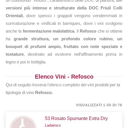
un sottofondo “vinoso”, caratteristico delle DOC di pianura, alle
versioni più intense e strutturate della DOC Friuli Colli
Orientali
, dove spesso i grappoli vengono vendemmiati in
surmaturazione e vinificati in barriques, dove i vini svolgono
anche la
fermentazione malolattica
. Il
Refosco
che si ottiene
ha
grande struttura, un profondo colore rubino, un
bouquet di profumi ampio, fruttato con note speziate e
tostature
, destinato ad evolvere nell’affinamento prima in
legno e poi in bottiglia.
Elenco Vini - Refosco
Qui di seguito troverai l'elenco completo dei vini prodotti per la
tipologia di vino
Refosco.
VISUALIZZATI 1-50 DI 76
53 Rosato Spumante Extra Dry
Ladairocs