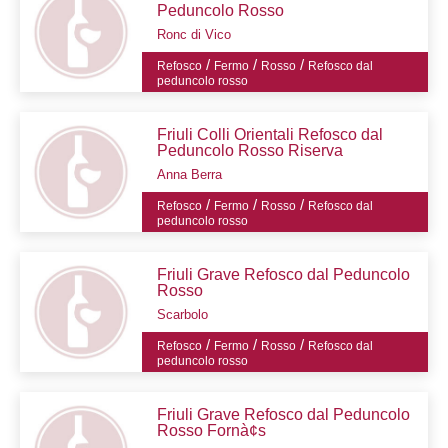
Peduncolo Rosso
Ronc di Vico
/
/
/
Refosco
Fermo
Rosso
Refosco dal
peduncolo rosso
Friuli Colli Orientali Refosco dal
Peduncolo Rosso Riserva
Anna Berra
/
/
/
Refosco
Fermo
Rosso
Refosco dal
peduncolo rosso
Friuli Grave Refosco dal Peduncolo
Rosso
Scarbolo
/
/
/
Refosco
Fermo
Rosso
Refosco dal
peduncolo rosso
Friuli Grave Refosco dal Peduncolo
Rosso Fornà¢s