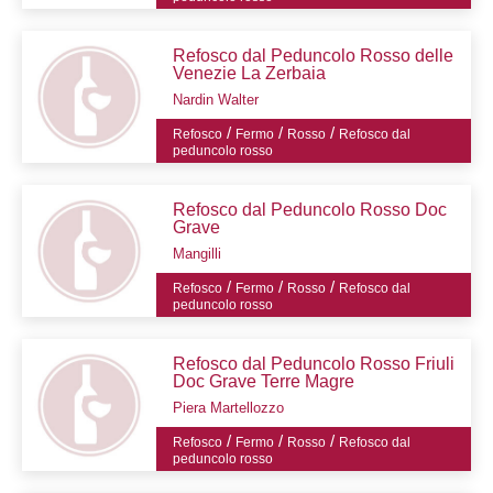
Refosco dal Peduncolo Rosso delle
Venezie La Zerbaia
Nardin Walter
/
/
/
Refosco
Fermo
Rosso
Refosco dal
peduncolo rosso
Refosco dal Peduncolo Rosso Doc
Grave
Mangilli
/
/
/
Refosco
Fermo
Rosso
Refosco dal
peduncolo rosso
Refosco dal Peduncolo Rosso Friuli
Doc Grave Terre Magre
Piera Martellozzo
/
/
/
Refosco
Fermo
Rosso
Refosco dal
peduncolo rosso