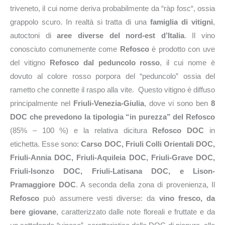
triveneto, il cui nome deriva probabilmente da “ràp fosc“, ossia
grappolo scuro. In realtà si tratta di una
famiglia di vitigni
,
autoctoni di
aree diverse del nord-est d’Italia
. Il vino
conosciuto comunemente come
Refosco
è prodotto con uve
del vitigno
Refosco dal peduncolo rosso
, il cui nome è
dovuto al colore rosso porpora del “peduncolo” ossia del
rametto che connette il raspo alla vite. Questo vitigno è diffuso
principalmente nel
Friuli-Venezia-Giulia
, dove vi sono ben
8
DOC che prevedono la tipologia “in purezza” del Refosco
(85% – 100 %) e la relativa dicitura
Refosco DOC
in
etichetta. Esse sono:
Carso DOC, Friuli Colli Orientali DOC,
Friuli-Annia DOC, Friuli-Aquileia DOC, Friuli-Grave DOC,
Friuli-Isonzo DOC, Friuli-Latisana DOC, e Lison-
Pramaggiore DOC
. A seconda della zona di provenienza, Il
Refosco
può assumere vesti diverse: da
vino fresco, da
bere giovane
, caratterizzato dalle note floreali e fruttate e da