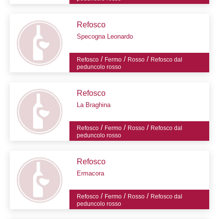
Refosco
Specogna Leonardo
/
/
/
Refosco
Fermo
Rosso
Refosco dal
peduncolo rosso
Refosco
La Braghina
/
/
/
Refosco
Fermo
Rosso
Refosco dal
peduncolo rosso
Refosco
Ermacora
/
/
/
Refosco
Fermo
Rosso
Refosco dal
peduncolo rosso