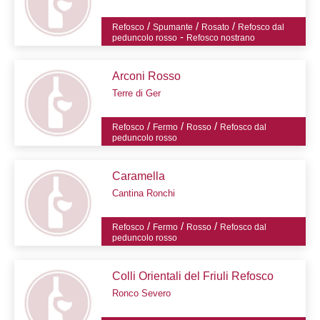
/
/
/
Refosco
Spumante
Rosato
Refosco dal
-
peduncolo rosso
Refosco nostrano
Arconi Rosso
Terre di Ger
/
/
/
Refosco
Fermo
Rosso
Refosco dal
peduncolo rosso
Caramella
Cantina Ronchi
/
/
/
Refosco
Fermo
Rosso
Refosco dal
peduncolo rosso
Colli Orientali del Friuli Refosco
Ronco Severo