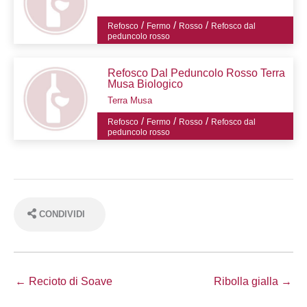
/
/
/
Refosco
Fermo
Rosso
Refosco dal
peduncolo rosso
Refosco Dal Peduncolo Rosso Terra
Musa Biologico
Terra Musa
/
/
/
Refosco
Fermo
Rosso
Refosco dal
peduncolo rosso
CONDIVIDI
← Recioto di Soave
Ribolla gialla →