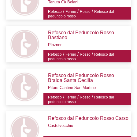
Tenuta Cà Bolani
/
/
/
Refosco
Fermo
Rosso
Refosco dal
peduncolo rosso
Refosco dal Peduncolo Rosso
Bastiano
Plozner
/
/
/
Refosco
Fermo
Rosso
Refosco dal
peduncolo rosso
Refosco dal Peduncolo Rosso
Braida Santa Cecilia
Pitars Cantine San Martino
/
/
/
Refosco
Fermo
Rosso
Refosco dal
peduncolo rosso
Refosco dal Peduncolo Rosso Carso
Castelvecchio