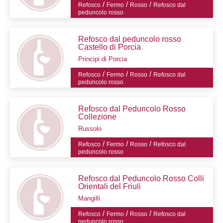
/
/
/
Refosco
Fermo
Rosso
Refosco dal
peduncolo rosso
Refosco dal peduncolo rosso
Castello di Porcia
Principi di Porcia
/
/
/
Refosco
Fermo
Rosso
Refosco dal
peduncolo rosso
Refosco dal Peduncolo Rosso
Collezione
Russolo
/
/
/
Refosco
Fermo
Rosso
Refosco dal
peduncolo rosso
Refosco dal Peduncolo Rosso Colli
Orientali del Friuli
Mangilli
/
/
/
Refosco
Fermo
Rosso
Refosco dal
peduncolo rosso