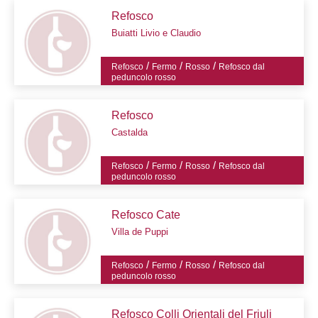
Refosco
Buiatti Livio e Claudio
/
/
/
Refosco
Fermo
Rosso
Refosco dal
peduncolo rosso
Refosco
Castalda
/
/
/
Refosco
Fermo
Rosso
Refosco dal
peduncolo rosso
Refosco Cate
Villa de Puppi
/
/
/
Refosco
Fermo
Rosso
Refosco dal
peduncolo rosso
Refosco Colli Orientali del Friuli