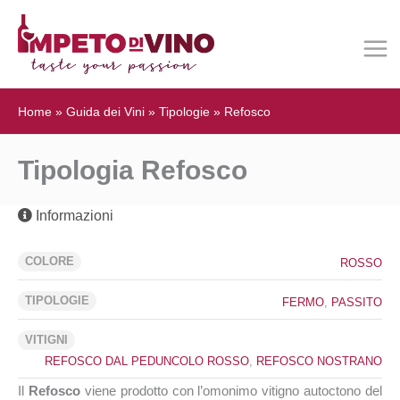
Home
»
Guida dei Vini
»
Tipologie
»
Refosco
Tipologia Refosco
Informazioni
COLORE
ROSSO
TIPOLOGIE
FERMO
,
PASSITO
VITIGNI
REFOSCO DAL PEDUNCOLO ROSSO
,
REFOSCO NOSTRANO
Il
Refosco
viene prodotto con l’omonimo vitigno autoctono del