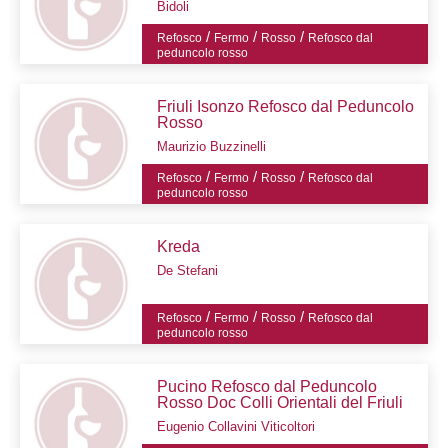
Bidoli
/
/
/
Refosco
Fermo
Rosso
Refosco dal
peduncolo rosso
Friuli Isonzo Refosco dal Peduncolo
Rosso
Maurizio Buzzinelli
/
/
/
Refosco
Fermo
Rosso
Refosco dal
peduncolo rosso
Kreda
De Stefani
/
/
/
Refosco
Fermo
Rosso
Refosco dal
peduncolo rosso
Pucino Refosco dal Peduncolo
Rosso Doc Colli Orientali del Friuli
Eugenio Collavini Viticoltori