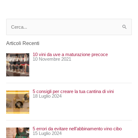
C
e
Articoli Recenti
r
10 vini da uve a maturazione precoce
c
10 Novembre 2021
a
:
5 consigli per creare la tua cantina di vini
18 Luglio 2024
5 errori da evitare nell’abbinamento vino cibo
15 Luglio 2024