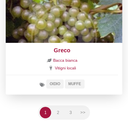
Greco
Bacca bianca
Vitigni locali
OIDIO
MUFFE
1
2
3
>>