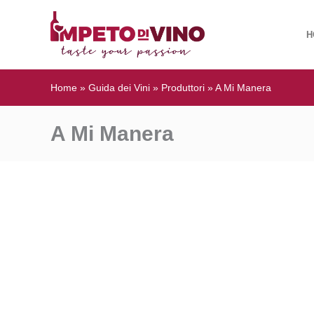
H
Home
»
Guida dei Vini
»
Produttori
»
A Mi Manera
A Mi Manera