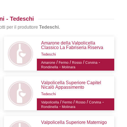
ni - Tedeschi
tti per il produttore
Tedeschi.
Amarone della Valpolicella
Classico La Fabriseria Riserva
Tedeschi
/
/
/
-
Amarone
Fermo
Rosso
Corvina
-
Rondinella
Molinara
Valpolicella Superiore Capitel
Nicalò Appassimento
Tedeschi
/
/
/
-
Valpolicella
Fermo
Rosso
Corvina
-
Rondinella
Molinara
Valpolicella Superiore Maternigo