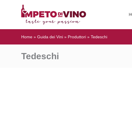
H
Home
»
Guida dei Vini
»
Produttori
»
Tedeschi
Tedeschi