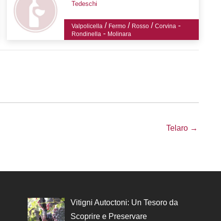
Tedeschi
/
/
/
-
Valpolicella
Fermo
Rosso
Corvina
-
Rondinella
Molinara
Telaro →
Vitigni Autoctoni: Un Tesoro da
Scoprire e Preservare