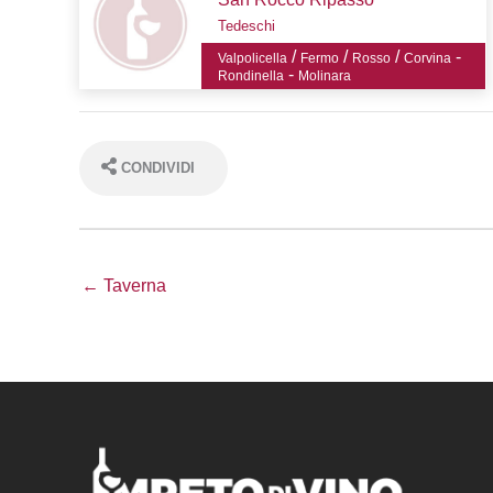
Tedeschi
/
/
/
-
Valpolicella
Fermo
Rosso
Corvina
-
Rondinella
Molinara
CONDIVIDI
← Taverna