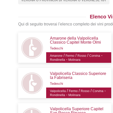
VERONA O PROVINCIA DI VERONA O VERONESE IGT
Elenco Vi
Qui di seguito troverai l'elenco completo dei vini prodo
Amarone della Valpolicella
Classico Capitel Monte Olmi
Tedeschi
/
/
/
-
Amarone
Fermo
Rosso
Corvina
-
Rondinella
Molinara
Valpolicella Classico Superiore
la Fabriseria
Tedeschi
/
/
/
-
Valpolicella
Fermo
Rosso
Corvina
-
Rondinella
Molinara
Valpolicella Superiore Capitel
San Rocco Ripasso