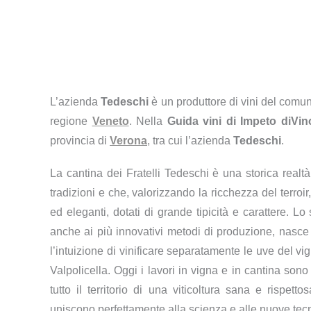
L’azienda
Tedeschi
è un produttore di vini del comu
regione
Veneto
. Nella
Guida vini di Impeto diVin
provincia di
Verona
, tra cui l’azienda
Tedeschi
.
La cantina dei Fratelli Tedeschi è una storica realtà
tradizioni e che, valorizzando la ricchezza del terroi
ed eleganti, dotati di grande tipicità e carattere. Lo 
anche ai più innovativi metodi di produzione, nasce
l’intuizione di vinificare separatamente le uve del v
Valpolicella. Oggi i lavori in vigna e in cantina sono
tutto il territorio di una viticoltura sana e rispetto
uniscono perfettamente alla scienza e alle nuove tec