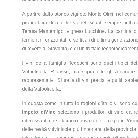
A partire dallo storico vigneto Monte Olmi, nel com
proprietaria di altri tre vigneti situati sempre nell
Tenuta Manternigo, vigneto Lucchine. La cantina d
fermentini orizzontali e verticali di ultima generazio
di rovere di Slavonia) e di un fruttaio tecnologicamen
I vini della famiglia Tedeschi sono quelli tipici del 
Valpolicella Ripasso, ma soprattutto gli Amarone, 
rappresentativi. Si tratta di vini precisi e puliti, sap
della Valpolicella.
In questa come in tutte le regioni d’Italia vi sono ce
Impeto diVino
seleziona i produttori di vino da r
interessanti che abbiamo trovato nella regione
Vene
delle realtà vitivinicole più importanti della provincia
viticoltura e i numerosi riconoscimenti ottenuti d