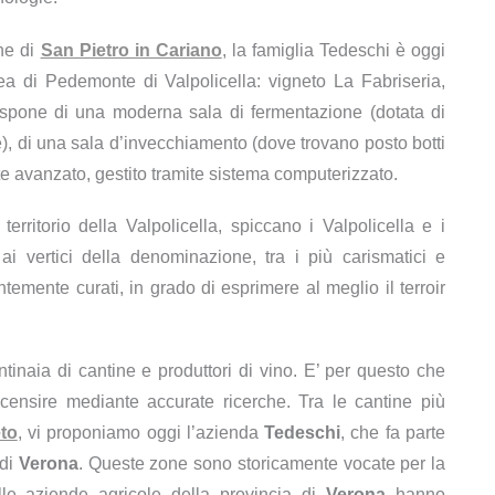
une di
San Pietro in Cariano
, la famiglia Tedeschi è oggi
’area di Pedemonte di Valpolicella: vigneto La Fabriseria,
ispone di una moderna sala di fermentazione (dotata di
ne), di una sala d’invecchiamento (dove trovano posto botti
te avanzato, gestito tramite sistema computerizzato.
territorio della Valpolicella, spiccano i Valpolicella e i
ai vertici della denominazione, tra i più carismatici e
ientemente curati, in grado di esprimere al meglio il terroir
ntinaia di cantine e produttori di vino. E’ per questo che
ecensire mediante accurate ricerche. Tra le cantine più
to
, vi proponiamo oggi l’azienda
Tedeschi
, che fa parte
 di
Verona
. Queste zone sono storicamente vocate per la
alle aziende agricole della provincia di
Verona
hanno