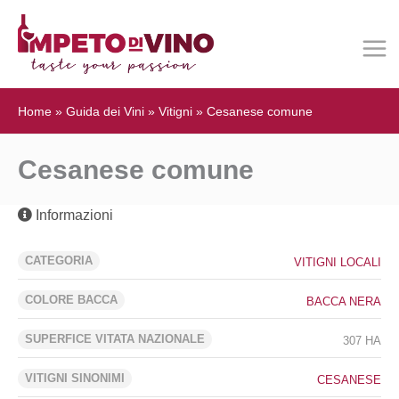
Home
»
Guida dei Vini
»
Vitigni
»
Cesanese comune
Cesanese comune
Informazioni
CATEGORIA
VITIGNI LOCALI
COLORE BACCA
BACCA NERA
SUPERFICE VITATA NAZIONALE
307 HA
VITIGNI SINONIMI
CESANESE