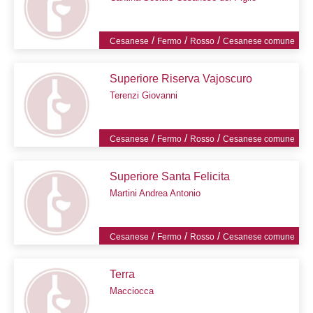
/
/
/
Cesanese
Fermo
Rosso
Cesanese comune
Superiore Riserva Vajoscuro
Terenzi Giovanni
/
/
/
Cesanese
Fermo
Rosso
Cesanese comune
Superiore Santa Felicita
Martini Andrea Antonio
/
/
/
Cesanese
Fermo
Rosso
Cesanese comune
Terra
Macciocca