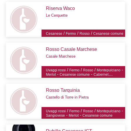
Riserva Waco
Le Cerquette
/
/
/
Cesanese
Fermo
Rosso
Cesanese comune
Rosso Casale Marchese
Casale Marchese
/
/
/
-
Uvaggi rossi
Fermo
Rosso
Montepulciano
-
-
Merlot
Cesanese comune
Cabernet
Sauvignon
Rosso Tarquinia
Castello di Torre in Pietra
/
/
/
-
Uvaggi rossi
Fermo
Rosso
Montepulciano
-
-
Sangiovese
Merlot
Cesanese comune