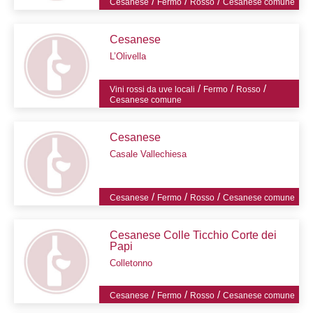
/
/
/
Cesanese
Fermo
Rosso
Cesanese comune
Cesanese
L’Olivella
/
/
/
Vini rossi da uve locali
Fermo
Rosso
Cesanese comune
Cesanese
Casale Vallechiesa
/
/
/
Cesanese
Fermo
Rosso
Cesanese comune
Cesanese Colle Ticchio Corte dei
Papi
Colletonno
/
/
/
Cesanese
Fermo
Rosso
Cesanese comune