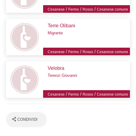
/
/
/
Cesanese
Fermo
Rosso
Cesanese comune
Terre Olibani
Migrante
/
/
/
Cesanese
Fermo
Rosso
Cesanese comune
Velobra
Terenzi Giovanni
/
/
/
Cesanese
Fermo
Rosso
Cesanese comune
CONDIVIDI