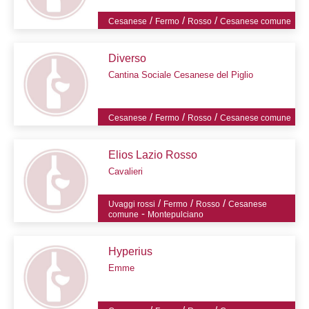
/
/
/
Cesanese
Fermo
Rosso
Cesanese comune
Diverso
Cantina Sociale Cesanese del Piglio
/
/
/
Cesanese
Fermo
Rosso
Cesanese comune
Elios Lazio Rosso
Cavalieri
/
/
/
Uvaggi rossi
Fermo
Rosso
Cesanese
-
comune
Montepulciano
Hyperius
Emme