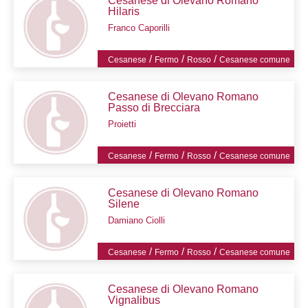
Cesanese di Olevano Romano
Hilaris
Franco Caporilli
/
/
/
Cesanese
Fermo
Rosso
Cesanese comune
Cesanese di Olevano Romano
Passo di Brecciara
Proietti
/
/
/
Cesanese
Fermo
Rosso
Cesanese comune
Cesanese di Olevano Romano
Silene
Damiano Ciolli
/
/
/
Cesanese
Fermo
Rosso
Cesanese comune
Cesanese di Olevano Romano
Vignalibus