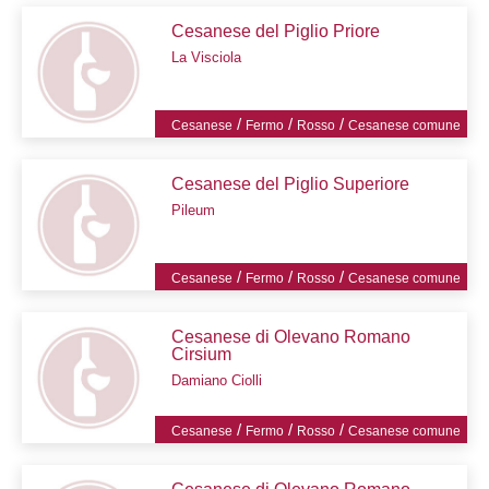
Cesanese del Piglio Priore
La Visciola
/
/
/
Cesanese
Fermo
Rosso
Cesanese comune
Cesanese del Piglio Superiore
Pileum
/
/
/
Cesanese
Fermo
Rosso
Cesanese comune
Cesanese di Olevano Romano
Cirsium
Damiano Ciolli
/
/
/
Cesanese
Fermo
Rosso
Cesanese comune