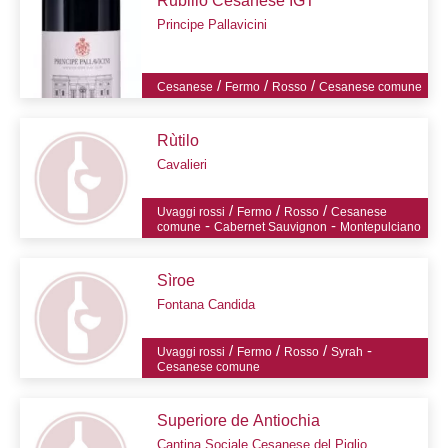
Rubillo Cesanese IGT
Principe Pallavicini
/
/
/
Cesanese
Fermo
Rosso
Cesanese comune
Rùtilo
Cavalieri
/
/
/
Uvaggi rossi
Fermo
Rosso
Cesanese
-
-
comune
Cabernet Sauvignon
Montepulciano
Sìroe
Fontana Candida
/
/
/
-
Uvaggi rossi
Fermo
Rosso
Syrah
Cesanese comune
Superiore de Antiochia
Cantina Sociale Cesanese del Piglio