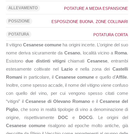
ALLEVAMENTO
POTATURE A MEDIA ESPANSIONE
POSIZIONE
ESPOSIZIONE BUONA
,
ZONE COLLINARI
POTATURA
POTATURA CORTA
Il vitigno
Cesanese comune
ha origini incerte. L’origine del suo
nome deriva sicuramente da
Cesano
, località vicino a
Roma
.
Esistono
due distinti vitigni
chiamati
Cesanese
, entrambi
estesamente coltivate nel
Lazio
e nella zona dei
Castelli
Romani
in particolare, il
Cesanese comune
e quello d’
Affile
.
Inoltre, come spesso accade, il nome del vitigno viene confuso
con quello del vino, per cui vengono spesso citati come
“vitigni” il
Cesanese di Olevano Romano
e il
Cesanese del
Piglio
, che sono in realtà tipologie di vino a denominazione di
origine, rispettivamente
DOC
e
DOCG
. Le origini del
Cesanese comune
risalgono ad epoche molto antiche, già
descritte da Plinio il Vecchio come appartenenti al gruppo delle