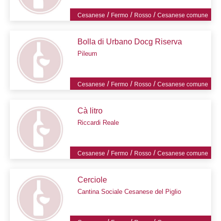
/
/
/
Cesanese
Fermo
Rosso
Cesanese comune
Bolla di Urbano Docg Riserva
Pileum
/
/
/
Cesanese
Fermo
Rosso
Cesanese comune
Cà litro
Riccardi Reale
/
/
/
Cesanese
Fermo
Rosso
Cesanese comune
Cerciole
Cantina Sociale Cesanese del Piglio