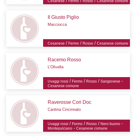
/
/
/
Cesanese
Fermo
Rosso
Cesanese comune
Il Giusto Piglio
Macciocca
/
/
/
Cesanese
Fermo
Rosso
Cesanese comune
Racemo Rosso
L’Olivella
/
/
/
-
Uvaggi rossi
Fermo
Rosso
Sangiovese
Cesanese comune
Raverosse Cori Doc
Cantina Cincinnato
/
/
/
-
Uvaggi rossi
Fermo
Rosso
Nero buono
-
Montepulciano
Cesanese comune