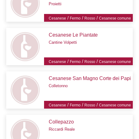
Proietti
/
/
/
Cesanese
Fermo
Rosso
Cesanese comune
Cesanese Le Piantate
Cantine Volpetti
/
/
/
Cesanese
Fermo
Rosso
Cesanese comune
Cesanese San Magno Corte dei Papi
Colletonno
/
/
/
Cesanese
Fermo
Rosso
Cesanese comune
Collepazzo
Riccardi Reale