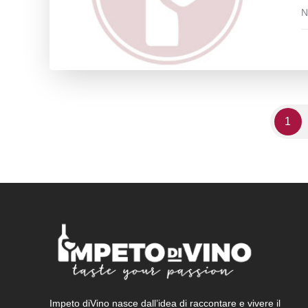
N
1
Impeto diVino nasce dall’idea di raccontare e vivere il