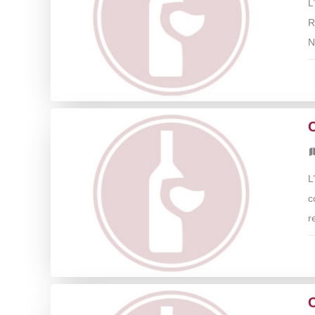
L
R
N
L
c
r
C