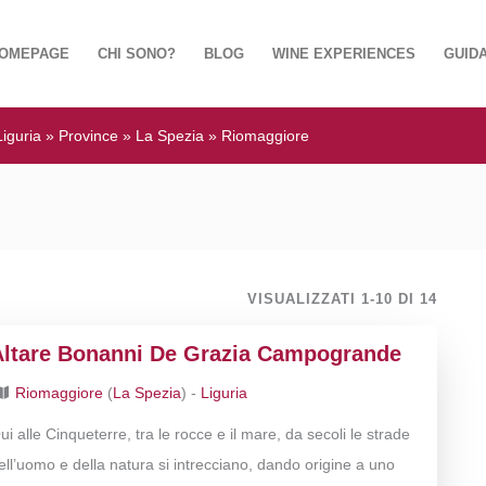
OMEPAGE
CHI SONO?
BLOG
WINE EXPERIENCES
GUIDA
Liguria
»
Province
»
La Spezia
»
Riomaggiore
VISUALIZZATI 1-10 DI 14
Altare Bonanni De Grazia Campogrande
Riomaggiore
(
La Spezia
) -
Liguria
ui alle Cinqueterre, tra le rocce e il mare, da secoli le strade
ell’uomo e della natura si intrecciano, dando origine a uno