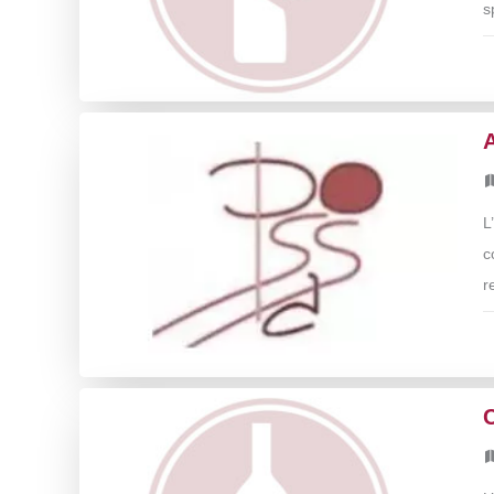
s
L
c
r