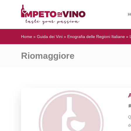
H
Home
»
Guida dei Vini
»
Enografia delle Regioni Italiane
»
Riomaggiore
Q
d