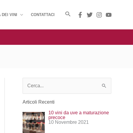
 DEI VINI
CONTATTACI
C
e
Articoli Recenti
r
10 vini da uve a maturazione
c
precoce
10 Novembre 2021
a