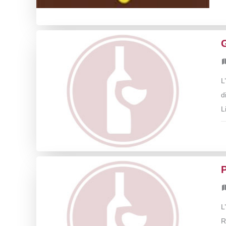
G
L
d
L
L
R