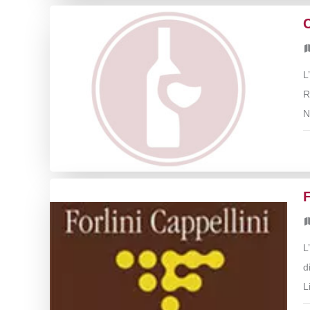
C
L
R
N
F
L
d
L