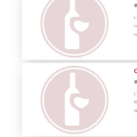
L
c
r
C
L
R
N