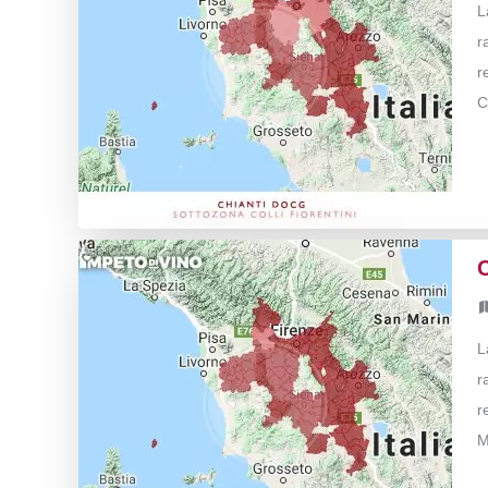
L
r
r
C
L
r
r
M