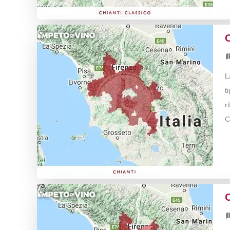
L
t
r
C
C