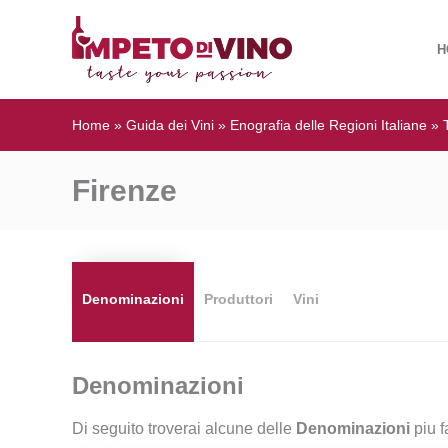
H
Home
»
Guida dei Vini
»
Enografia delle Regioni Italiane
»
Firenze
Denominazioni
Produttori
Vini
Denominazioni
Di seguito troverai alcune delle
Denominazioni
piu f