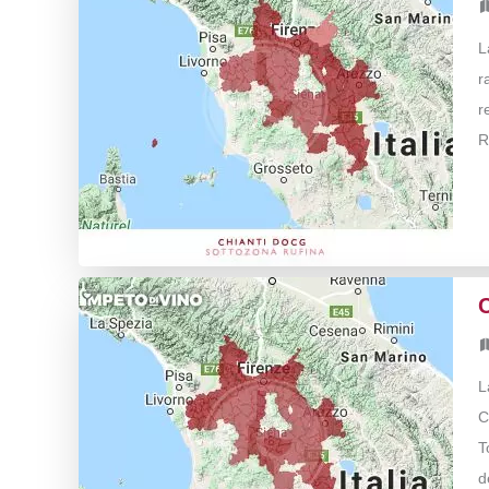
L
r
r
R
C
L
C
T
d