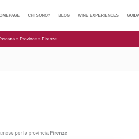
OMEPAGE
CHI SONO?
BLOG
WINE EXPERIENCES
GUIDA
Toscana
»
Province
»
Firenze
amose per la provincia
Firenze