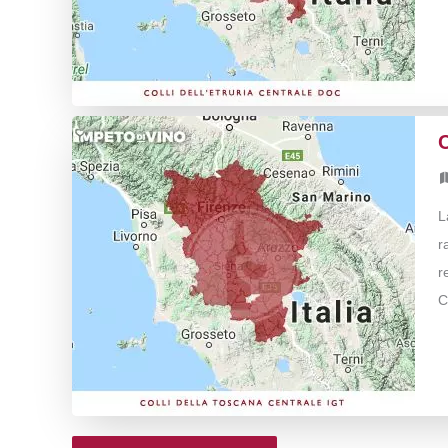
C
L
r
r
C