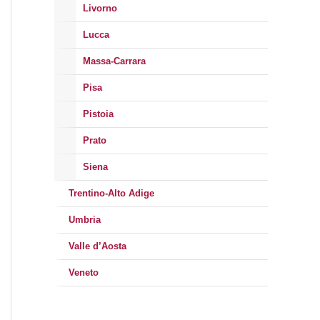
Livorno
Lucca
Massa-Carrara
Pisa
Pistoia
Prato
Siena
Trentino-Alto Adige
Umbria
Valle d’Aosta
Veneto