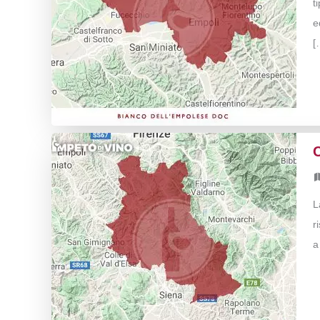
t
e
[
L
r
a