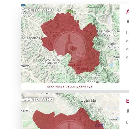
A
L
d
d
d
L