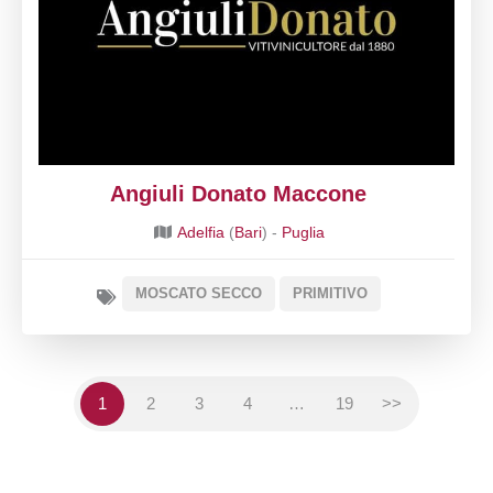
Angiuli Donato Maccone
Adelfia
(
Bari
) -
Puglia
MOSCATO SECCO
PRIMITIVO
1
2
3
4
…
19
>>