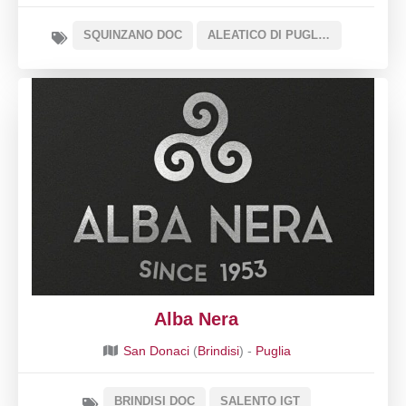
SQUINZANO DOC
ALEATICO DI PUGLIA DOC
Alba Nera
San Donaci
(
Brindisi
) -
Puglia
BRINDISI DOC
SALENTO IGT