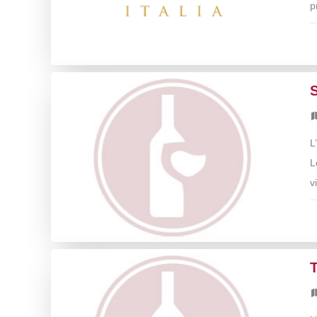
p
L
L
v