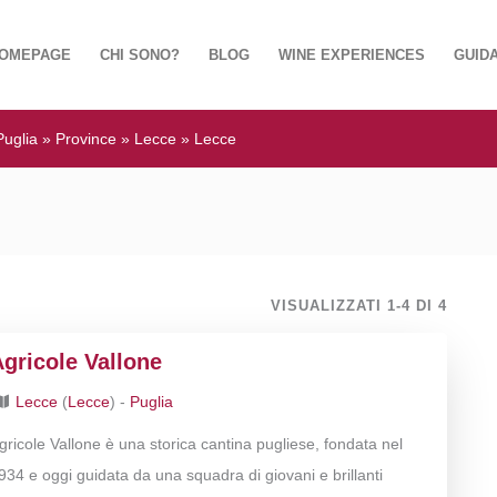
OMEPAGE
CHI SONO?
BLOG
WINE EXPERIENCES
GUIDA
Puglia
»
Province
»
Lecce
»
Lecce
VISUALIZZATI 1-4 DI 4
gricole Vallone
Lecce
(
Lecce
) -
Puglia
gricole Vallone è una storica cantina pugliese, fondata nel
934 e oggi guidata da una squadra di giovani e brillanti