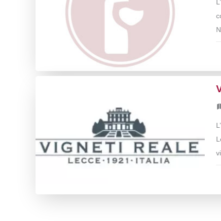
L
c
N
V
L
L
v