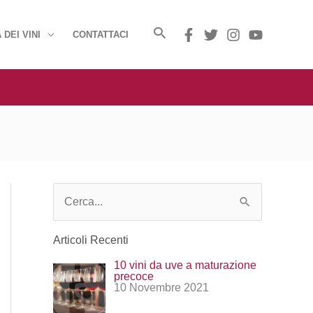
 DEI VINI
CONTATTACI
C
e
Articoli Recenti
r
10 vini da uve a maturazione
c
precoce
10 Novembre 2021
a