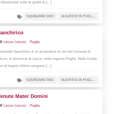
rofessionisti sotto la guida di […]
SQUINZANO DOC
ALEATICO DI PUGLIA DOC
Sanchirico
Lecce
(
Lecce
) -
Puglia
’azienda Sanchirico è un produttore di vini del comune di
ecce, in provincia di Lecce, nella regione Puglia. Nella Guida
ini di Impeto diVino vengono […]
SQUINZANO DOC
ALEATICO DI PUGLIA DOC
Tenute Mater Domini
Lecce
(
Lecce
) -
Puglia