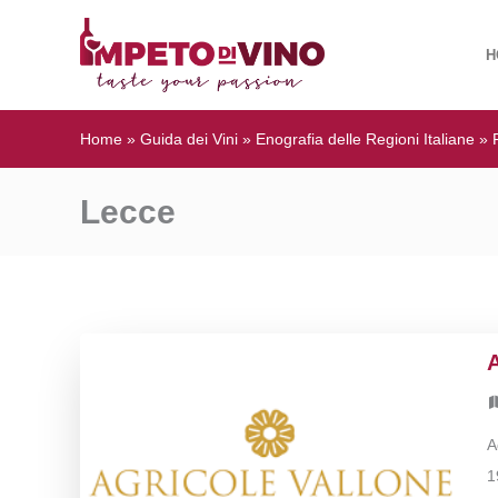
H
Home
»
Guida dei Vini
»
Enografia delle Regioni Italiane
»
Lecce
A
A
1