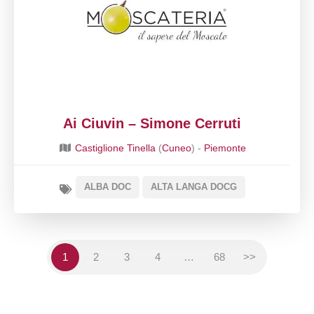
Ai Ciuvin – Simone Cerruti
Castiglione Tinella
(
Cuneo
) -
Piemonte
ALBA DOC
ALTA LANGA DOCG
1
2
3
4
…
68
>>