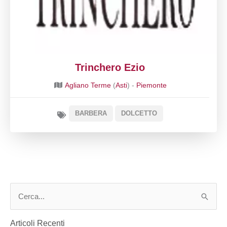
Trinchero Ezio
Agliano Terme
(
Asti
) -
Piemonte
BARBERA
DOLCETTO
C
e
Articoli Recenti