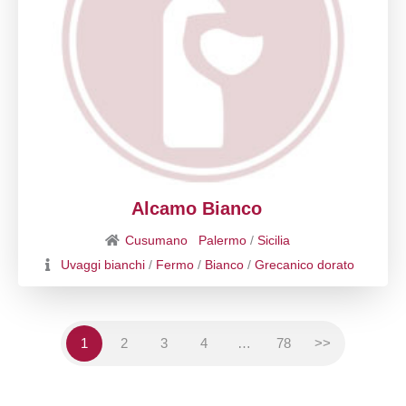
Alcamo Bianco
Cusumano
Palermo
/
Sicilia
Uvaggi bianchi
/
Fermo
/
Bianco
/
Grecanico dorato
1
2
3
4
…
78
>>