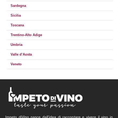
Sardegna
Sicilia
Toscana
Trentino-Alto Adige
Umbria
Valle d’Aosta
Veneto
Impeto diVino nasce dall’idea di raccontare e vivere il vino in