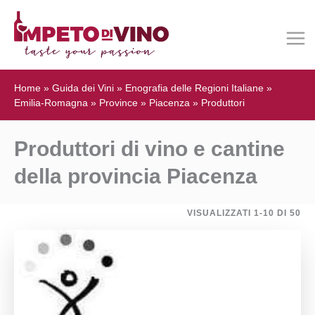
Home
»
Guida dei Vini
»
Enografia delle Regioni Italiane
»
Emilia-Romagna
»
Province
»
Piacenza
»
Produttori
Produttori di vino e cantine
della provincia Piacenza
VISUALIZZATI 1-10 DI 50