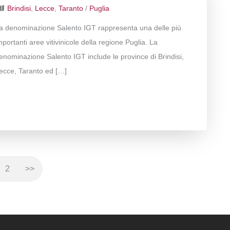
Brindisi
,
Lecce
,
Taranto
/
Puglia
a denominazione Salento IGT rappresenta una delle più
mportanti aree vitivinicole della regione Puglia. La
enominazione Salento IGT include le province di Brindisi,
ecce, Taranto ed […]
2
>>