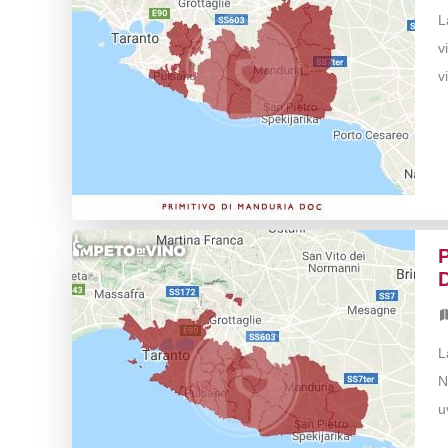
L
v
v
P
L
N
u