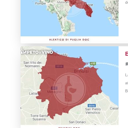
d
L
a
B