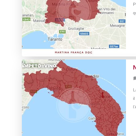
P
q
L
i
l