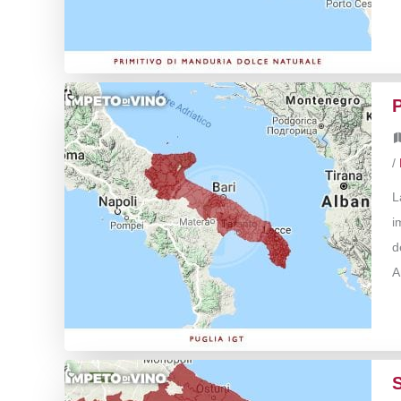
/
L
i
d
A