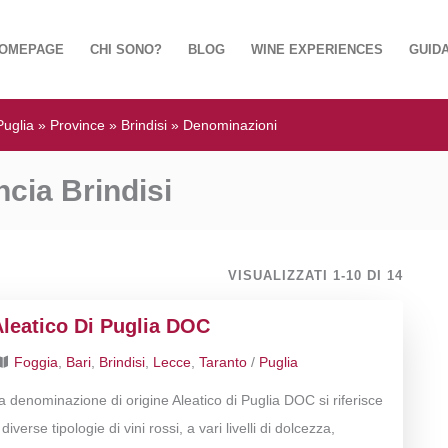
OMEPAGE
CHI SONO?
BLOG
WINE EXPERIENCES
GUIDA
Puglia
»
Province
»
Brindisi
»
Denominazioni
cia Brindisi
VISUALIZZATI 1-10 DI 14
Aleatico Di Puglia DOC
Foggia
,
Bari
,
Brindisi
,
Lecce
,
Taranto
/
Puglia
a denominazione di origine Aleatico di Puglia DOC si riferisce
 diverse tipologie di vini rossi, a vari livelli di dolcezza,