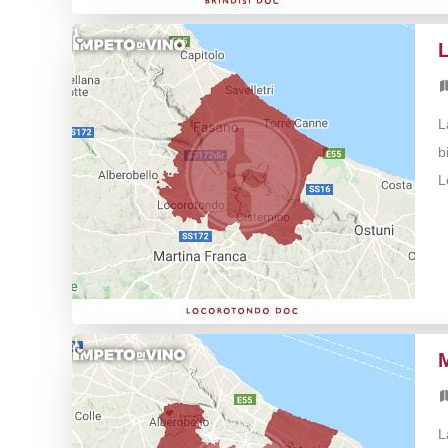
L
b
L
L