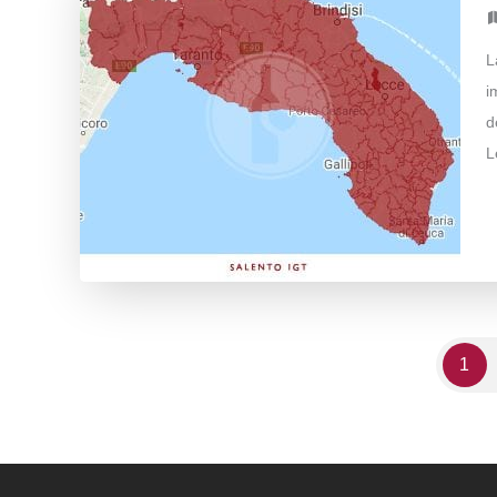
L
i
d
L
1