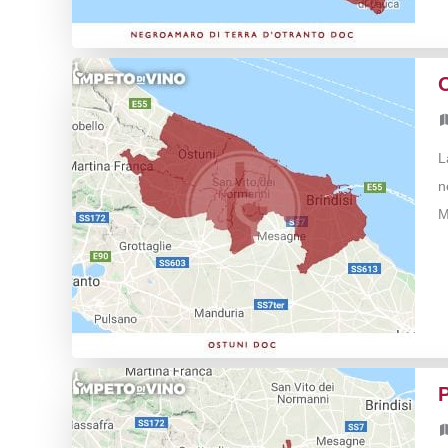
L
n
M