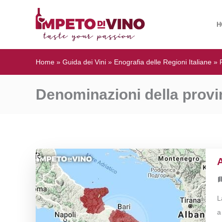
H
Home
»
Guida dei Vini
»
Enografia delle Regioni Italiane
»
Denominazioni della provin
L
a