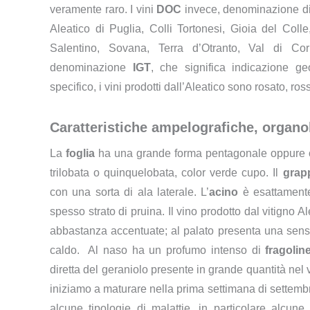
veramente raro. I vini
DOC
invece, denominazione di o
Aleatico di Puglia, Colli Tortonesi, Gioia del Col
Salentino, Sovana, Terra d’Otranto, Val di Cor
denominazione
IGT
, che significa indicazione geo
specifico, i vini prodotti dall’Aleatico sono rosato, ro
Caratteristiche ampelografiche, organo
La
foglia
ha una grande forma pentagonale oppure or
trilobata o quinquelobata, color verde cupo. Il
grap
con una sorta di ala laterale. L’
acino
è esattamente 
spesso strato di pruina. Il vino prodotto dal vitigno A
abbastanza accentuate; al palato presenta una sen
caldo. Al naso ha un profumo intenso di
fragolin
diretta del geraniolo presente in grande quantità nel v
iniziamo a maturare nella prima settimana di settembre
alcune tipologie di malattie, in particolare alcune