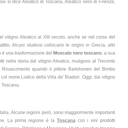
o si dice Aleatico di Toscana, Aleatico nero di Firenze,
del vitigno Aleatico al XIII secolo, anche se nel corso del
ito. Alcuni studiosi collocano le origini in Grecia, altri
co è una trasformazione del
Moscato nero toscano
, a sua
ti nella storia dal vitigno Aleatico, risalgono al Trecento
 al Rinascimento quando il pittore Bartolomeo del Bimbo
col nome Liatico della Villa de’ Biadori. Oggi, dal vitigno
in Toscana.
a Italia. Alcune regioni però, sono maggiormente importanti
iche. La prima regione è la
Toscana
con i vini prodotti