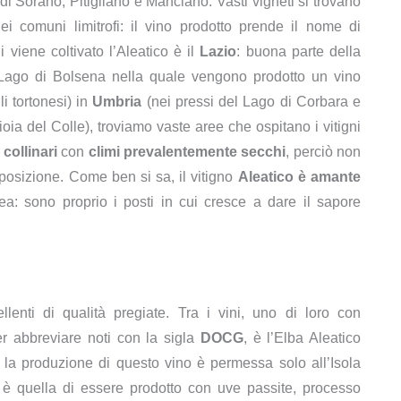
i Sorano, Pitigliano e Manciano. Vasti vigneti si trovano
ei comuni limitrofi: il vino prodotto prende il nome di
i viene coltivato l’Aleatico è il
Lazio
: buona parte della
el Lago di Bolsena nella quale vengono prodotto un vino
li tortonesi) in
Umbria
(nei pressi del Lago di Corbara e
oia del Colle), troviamo vaste aree che ospitano i vitigni
collinari
con
climi prevalentemente secchi
, perciò non
 posizione. Come ben si sa, il vitigno
Aleatico è amante
a: sono proprio i posti in cui cresce a dare il sapore
llenti di qualità pregiate. Tra i vini, uno di loro con
er abbreviare noti con la sigla
DOCG
, è l’Elba Aleatico
 la produzione di questo vino è permessa solo all’Isola
ca è quella di essere prodotto con uve passite, processo