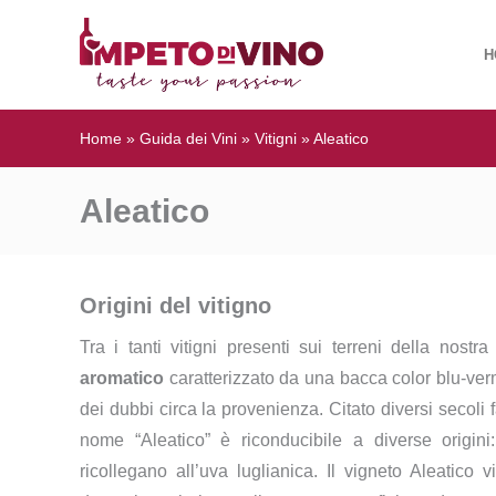
H
Home
»
Guida dei Vini
»
Vitigni
»
Aleatico
Aleatico
Origini del vitigno
Tra i tanti vitigni presenti sui terreni della nostra 
aromatico
caratterizzato da una bacca color blu-verm
dei dubbi circa la provenienza. Citato diversi secoli
nome “Aleatico” è riconducibile a diverse origini
ricollegano all’uva luglianica. Il vigneto Aleatico