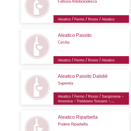
Fattoria Aldobrandesca
/
/
/
Aleatico
Fermo
Rosso
Aleatico
Aleatico Passito
Cecilia
/
/
/
Aleatico
Fermo
Rosso
Aleatico
Aleatico Passito Dalidié
Sapereta
/
/
/
-
Aleatico
Fermo
Rosso
Sangiovese
-
-
Ansonica
Trebbiano Toscano
-
Vermentino
Aleatico
Aleatico Riparbella
Podere Riparbella