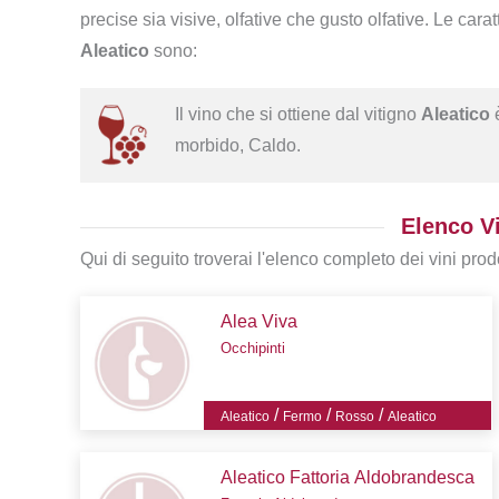
precise sia visive, olfative che gusto olfative. Le carat
Aleatico
sono:
Il vino che si ottiene dal vitigno
Aleatico
è
morbido, Caldo.
Elenco Vi
Qui di seguito troverai l'elenco completo dei vini prodo
Alea Viva
Occhipinti
/
/
/
Aleatico
Fermo
Rosso
Aleatico
Aleatico Fattoria Aldobrandesca