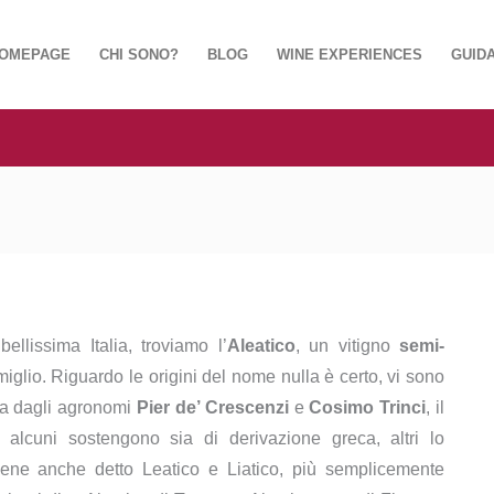
OMEPAGE
CHI SONO?
BLOG
WINE EXPERIENCES
GUIDA
bellissima Italia, troviamo l’
Aleatico
, un vitigno
semi-
iglio. Riguardo le origini del nome nulla è certo, vi sono
 fa dagli agronomi
Pier de’ Crescenzi
e
Cosimo Trinci
, il
: alcuni sostengono sia di derivazione greca, altri lo
 viene anche detto Leatico e Liatico, più semplicemente