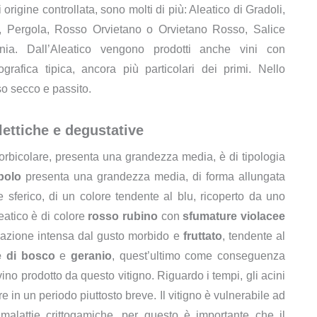
rigine controllata, sono molti di più: Aleatico di Gradoli,
le, Pergola, Rosso Orvietano o Orvietano Rosso, Salice
nia. Dall’Aleatico vengono prodotti anche vini con
grafica tipica, ancora più particolari dei primi. Nello
sso secco e passito.
lettiche e degustative
bicolare, presenta una grandezza media, è di tipologia
polo
presenta una grandezza media, di forma allungata
sferico, di un colore tendente al blu, ricoperto da uno
leatico è di colore
rosso rubino
con
sfumature violacee
sazione intensa dal gusto morbido e
fruttato
, tendente al
e di bosco
e
geranio
, quest’ultimo come conseguenza
ino prodotto da questo vitigno. Riguardo i tempi, gli acini
 in un periodo piuttosto breve. Il vitigno è vulnerabile ad
 malattie crittogamiche, per questo è importante che il