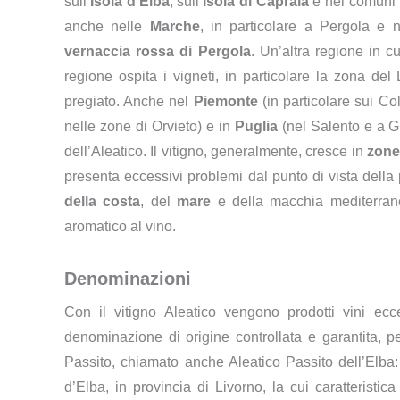
sull’
Isola d’Elba
, sull’
Isola di Capraia
e nei comuni d
anche nelle
Marche
, in particolare a Pergola e n
vernaccia rossa di Pergola
. Un’altra regione in cu
regione ospita i vigneti, in particolare la zona d
pregiato. Anche nel
Piemonte
(in particolare sui Col
nelle zone di Orvieto) e in
Puglia
(nel Salento e a Gi
dell’Aleatico. Il vitigno, generalmente, cresce in
zone 
presenta eccessivi problemi dal punto di vista della
della costa
, del
mare
e della macchia mediterrane
aromatico al vino.
Denominazioni
Con il vitigno Aleatico vengono prodotti vini ecce
denominazione di origine controllata e garantita, p
Passito, chiamato anche Aleatico Passito dell’Elba:
d’Elba, in provincia di Livorno, la cui caratteristi