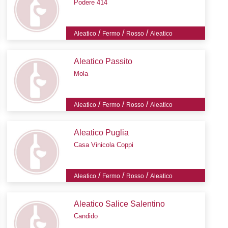
Podere 414
/
/
/
Aleatico
Fermo
Rosso
Aleatico
Aleatico Passito
Mola
/
/
/
Aleatico
Fermo
Rosso
Aleatico
Aleatico Puglia
Casa Vinicola Coppi
/
/
/
Aleatico
Fermo
Rosso
Aleatico
Aleatico Salice Salentino
Candido