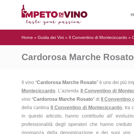
H
Home
»
Guida dei Vini
»
Il Conventino di Monteciccardo
»
Cardorosa Marche Rosato 
Il vino “
Cardorosa Marche Rosato
” è uno dei più im
Monteciccardo
. L’azienda
Il Conventino di Monte
vino “
Cardorosa Marche Rosato
” di
Il Conventino 
della cantina
Il Conventino di Monteciccardo
, tra 
in questo articolo, hanno contribuito all’ evoluz
professionalità degli operatori che hanno creduto n
rinomanza della denominazione e dei suoi vini,