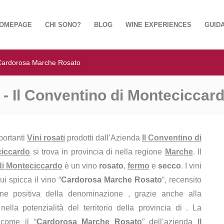
OMEPAGE
CHI SONO?
BLOG
WINE EXPERIENCES
GUIDA
Cardorosa Marche Rosato
- Il Conventino di Monteciccar
portanti
Vini rosati
prodotti dall’Azienda
Il Conventino di
ciccardo
si trova in provincia di nella regione
Marche
. Il
di Monteciccardo
è un vino
rosato
,
fermo
e
secco
. I vini
cui spicca il vino “
Cardorosa Marche Rosato
“, recensito
ione positiva della denominazione , grazie anche alla
ella potenzialità del territorio della provincia di . La
 come il “
Cardorosa Marche Rosato
” dell’azienda
Il