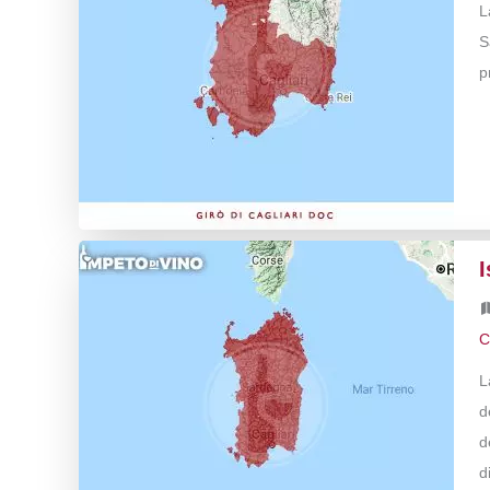
L
S
p
I
C
L
d
d
d