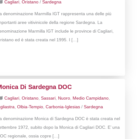
Cagliari
,
Oristano
/
Sardegna
a denominazione Marmilla IGT rappresenta una delle più
mportanti aree vitivinicole della regione Sardegna. La
enominazione Marmilla IGT include le province di Cagliari,
ristano ed è stata creata nel 1995. I […]
Monica Di Sardegna DOC
Cagliari
,
Oristano
,
Sassari
,
Nuoro
,
Medio Campidano
,
gliastra
,
Olbia-Tempio
,
Carbonia-Iglesias
/
Sardegna
a denominazione Monica di Sardegna DOC è stata creata nel
ettembre 1972, subito dopo la Monica di Cagliari DOC. E’ una
OC regionale, ossia copre […]