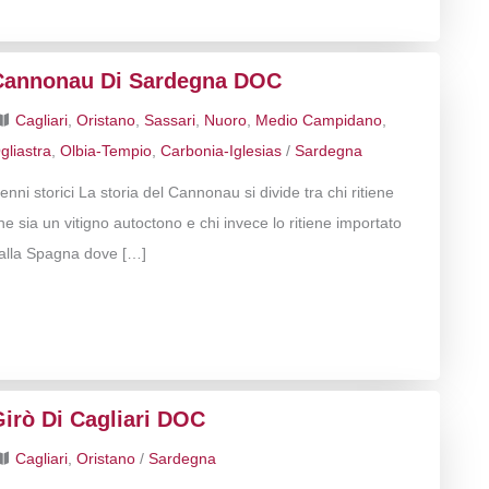
Cannonau Di Sardegna DOC
Cagliari
,
Oristano
,
Sassari
,
Nuoro
,
Medio Campidano
,
gliastra
,
Olbia-Tempio
,
Carbonia-Iglesias
/
Sardegna
enni storici La storia del Cannonau si divide tra chi ritiene
he sia un vitigno autoctono e chi invece lo ritiene importato
alla Spagna dove […]
Girò Di Cagliari DOC
Cagliari
,
Oristano
/
Sardegna