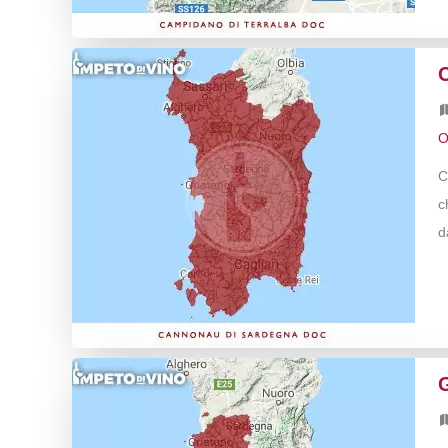
O
C
c
d