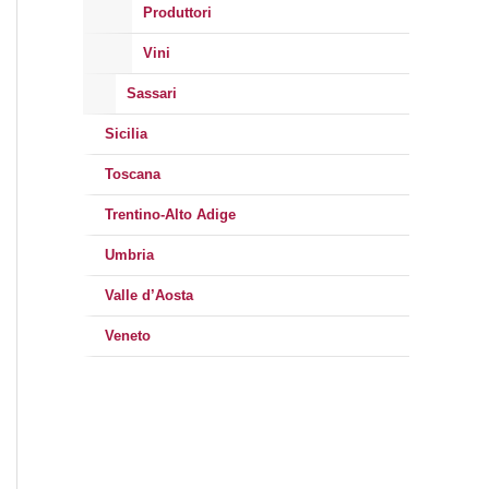
Produttori
Vini
Sassari
Sicilia
Toscana
Trentino-Alto Adige
Umbria
Valle d’Aosta
Veneto