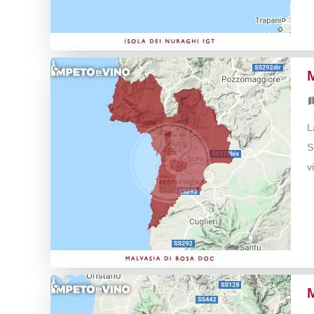
L
S
v