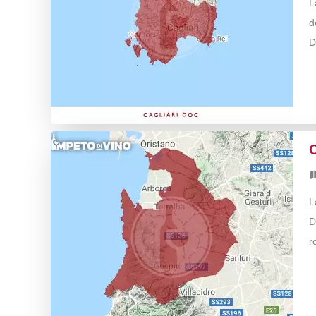
L
d
D
L
D
r