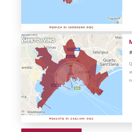
Q
s
n