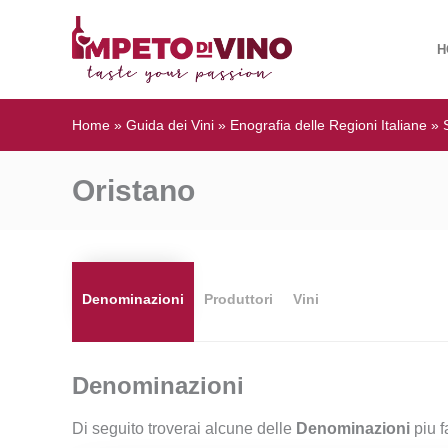
H
Home
»
Guida dei Vini
»
Enografia delle Regioni Italiane
»
Oristano
Denominazioni
Produttori
Vini
Denominazioni
Di seguito troverai alcune delle
Denominazioni
piu f