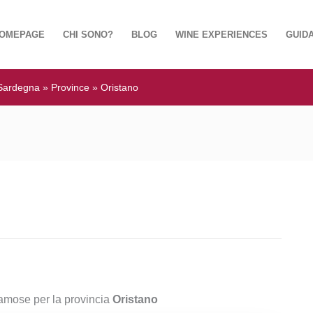
OMEPAGE
CHI SONO?
BLOG
WINE EXPERIENCES
GUIDA
Sardegna
»
Province
»
Oristano
amose per la provincia
Oristano