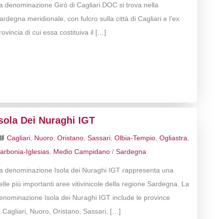
a denominazione Girò di Cagliari DOC si trova nella
ardegna meridionale, con fulcro sulla città di Cagliari e l’ex
rovincia di cui essa costituiva il […]
sola Dei Nuraghi IGT
Cagliari
,
Nuoro
,
Oristano
,
Sassari
,
Olbia-Tempio
,
Ogliastra
,
arbonia-Iglesias
,
Medio Campidano
/
Sardegna
a denominazione Isola dei Nuraghi IGT rappresenta una
elle più importanti aree vitivinicole della regione Sardegna. La
enominazione Isola dei Nuraghi IGT include le province
i Cagliari, Nuoro, Oristano, Sassari, […]