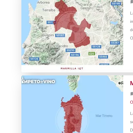
L
i
d
O
O
L
s
D