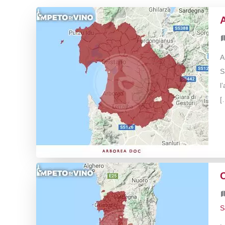
A
S
l
[
S