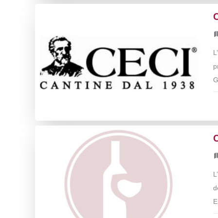
L
p
G
L
d
E