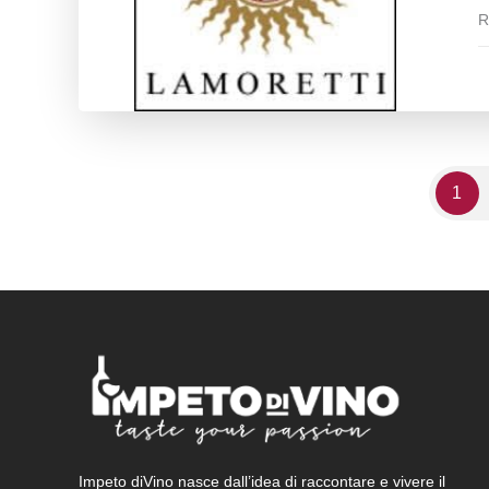
R
1
Impeto diVino nasce dall’idea di raccontare e vivere il