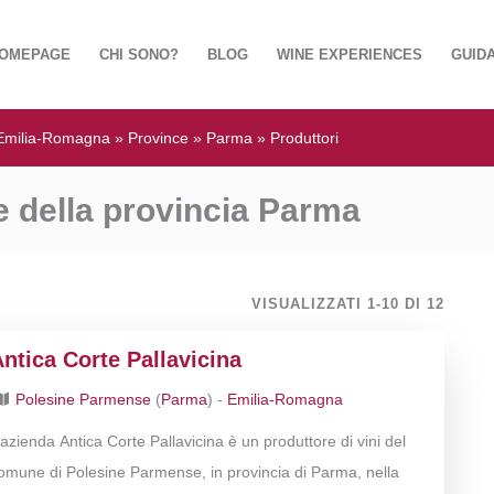
OMEPAGE
CHI SONO?
BLOG
WINE EXPERIENCES
GUIDA
Emilia-Romagna
»
Province
»
Parma
»
Produttori
ne della provincia Parma
VISUALIZZATI 1-10 DI 12
ntica Corte Pallavicina
Polesine Parmense
(
Parma
) -
Emilia-Romagna
’azienda Antica Corte Pallavicina è un produttore di vini del
omune di Polesine Parmense, in provincia di Parma, nella