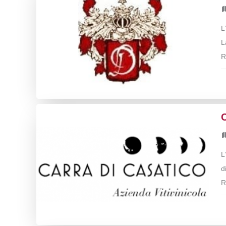
L
L
R
C
L
d
R