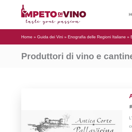
H
Home
»
Guida dei Vini
»
Enografia delle Regioni Italiane
»
Produttori di vino e canti
A
L
c