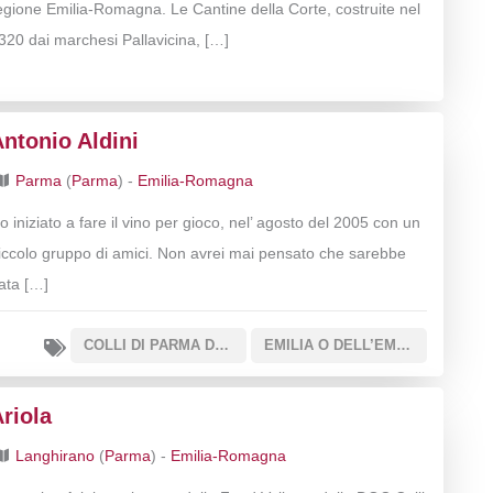
egione Emilia-Romagna. Le Cantine della Corte, costruite nel
320 dai marchesi Pallavicina, […]
ntonio Aldini
Parma
(
Parma
) -
Emilia-Romagna
o iniziato a fare il vino per gioco, nel’ agosto del 2005 con un
iccolo gruppo di amici. Non avrei mai pensato che sarebbe
ata […]
COLLI DI PARMA DOC
EMILIA O DELL’EMILIA IGT
riola
Langhirano
(
Parma
) -
Emilia-Romagna