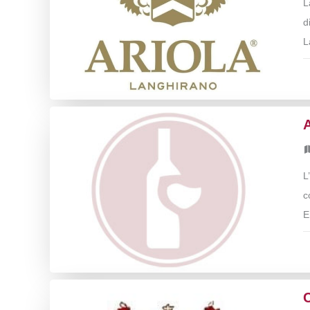
L
d
L
A
L
c
E