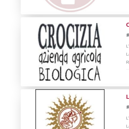
C
L
L
R
L
L