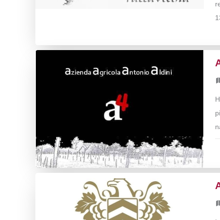
r
1
A
H
p
n
A