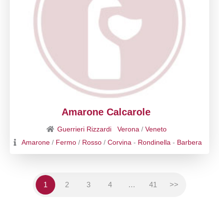
Amarone Calcarole
Guerrieri Rizzardi
Verona
/
Veneto
Amarone
/
Fermo
/
Rosso
/
Corvina
-
Rondinella
-
Barbera
1
2
3
4
…
41
>>