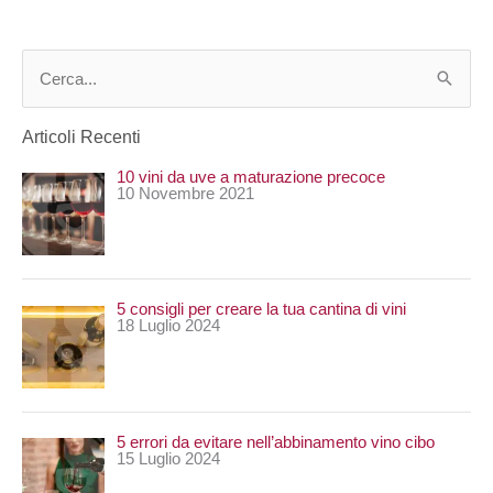
C
e
Articoli Recenti
r
10 vini da uve a maturazione precoce
c
10 Novembre 2021
a
:
5 consigli per creare la tua cantina di vini
18 Luglio 2024
5 errori da evitare nell’abbinamento vino cibo
15 Luglio 2024