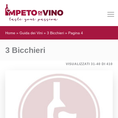
Home
»
Guida dei Vini
»
3 Bicchieri
»
Pagina 4
3 Bicchieri
VISUALIZZATI 31-40 DI 410