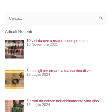
C
e
Articoli Recenti
r
10 vini da uve a maturazione precoce
c
10 Novembre 2021
a
:
5 consigli per creare la tua cantina di vini
18 Luglio 2024
5 errori da evitare nell’abbinamento vino cibo
15 Luglio 2024