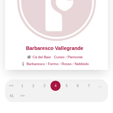
Barbaresco Vallegrande
Cà del Baio
Cuneo
/
Piemonte
Barbaresco
/
Fermo
/
Rosso
/
Nebbiolo
<<
1
2
3
4
5
6
7
…
41
>>