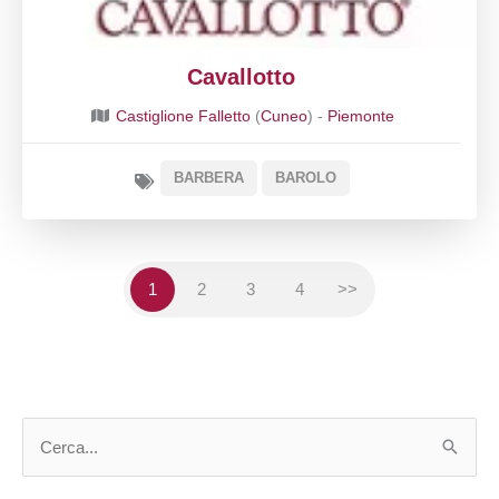
Cavallotto
Castiglione Falletto
(
Cuneo
) -
Piemonte
BARBERA
BAROLO
1
2
3
4
>>
C
e