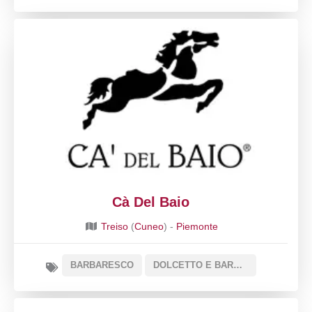
Cà Del Baio
Treiso
(
Cuneo
) -
Piemonte
BARBARESCO
DOLCETTO E BARBERA