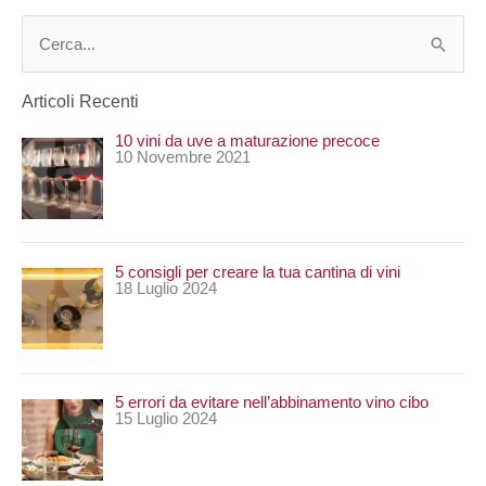
C
e
Articoli Recenti
r
10 vini da uve a maturazione precoce
c
10 Novembre 2021
a
:
5 consigli per creare la tua cantina di vini
18 Luglio 2024
5 errori da evitare nell’abbinamento vino cibo
15 Luglio 2024