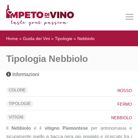
Home
»
Guida dei Vini
»
Tipologie
»
Nebbiolo
Tipologia Nebbiolo
Informazioni
COLORE
ROSSO
TIPOLOGIE
FERMO
VITIGNI
NEBBIOLO
Il
Nebbiolo
è il
vitigno Piemontese
per antonomasia e
sicuramente quello a bacca nera più pregiato e ricercato tra i