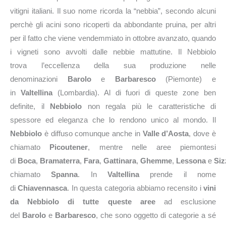
vitigni italiani. Il suo nome ricorda la “nebbia”, secondo alcuni
perchè gli acini sono ricoperti da abbondante pruina, per altri
per il fatto che viene vendemmiato in ottobre avanzato, quando
i vigneti sono avvolti dalle nebbie mattutine. Il Nebbiolo
trova l’eccellenza della sua produzione nelle
denominazioni
Barolo
e
Barbaresco
(Piemonte) e
in
Valtellina
(Lombardia). Al di fuori di queste zone ben
definite, il
Nebbiolo
non regala più le caratteristiche di
spessore ed eleganza che lo rendono unico al mondo. Il
Nebbiolo
è diffuso comunque anche in
Valle d’Aosta
, dove è
chiamato
Picoutener
, mentre nelle aree piemontesi
di
Boca
,
Bramaterra
,
Fara
,
Gattinara
,
Ghemme
,
Lessona
e
Siz
chiamato
Spanna
. In
Valtellina
prende il nome
di
Chiavennasca
. In questa categoria abbiamo recensito i
vini
da Nebbiolo di tutte queste aree
ad esclusione
del
Barolo
e
Barbaresco
, che sono oggetto di categorie a sé