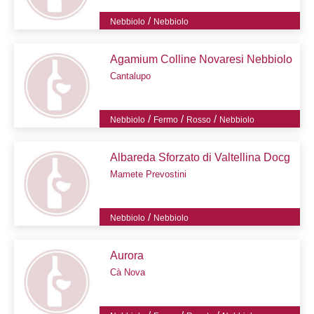
/
Nebbiolo
Nebbiolo
Agamium Colline Novaresi Nebbiolo
Cantalupo
/
/
/
Nebbiolo
Fermo
Rosso
Nebbiolo
Albareda Sforzato di Valtellina Docg
Mamete Prevostini
/
Nebbiolo
Nebbiolo
Aurora
Cà Nova