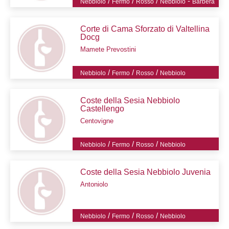
/
/
/
-
Nebbiolo
Fermo
Rosso
Nebbiolo
Barbera
Corte di Cama Sforzato di Valtellina
Docg
Mamete Prevostini
/
/
/
Nebbiolo
Fermo
Rosso
Nebbiolo
Coste della Sesia Nebbiolo
Castellengo
Centovigne
/
/
/
Nebbiolo
Fermo
Rosso
Nebbiolo
Coste della Sesia Nebbiolo Juvenia
Antoniolo
/
/
/
Nebbiolo
Fermo
Rosso
Nebbiolo