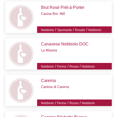
Brut Rosé Prét-à-Porter
Casina Bric 460
/
/
/
Nebbiolo
Spumante
Rosato
Nebbiolo
Canavese Nebbiolo DOC
La Masera
/
/
/
Nebbiolo
Fermo
Rosso
Nebbiolo
Carema
Cantina di Carema
/
/
/
Nebbiolo
Fermo
Rosso
Nebbiolo