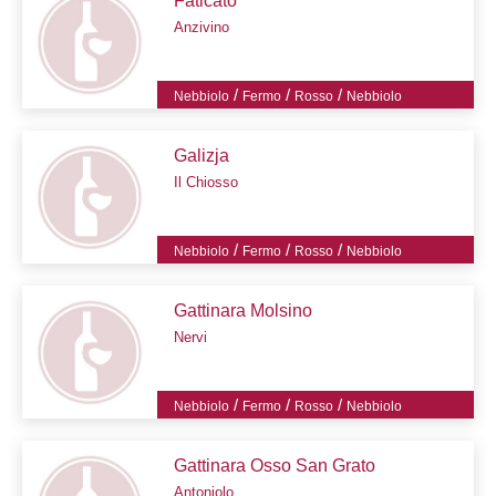
Faticato
Anzivino
/
/
/
Nebbiolo
Fermo
Rosso
Nebbiolo
Galizja
Il Chiosso
/
/
/
Nebbiolo
Fermo
Rosso
Nebbiolo
Gattinara Molsino
Nervi
/
/
/
Nebbiolo
Fermo
Rosso
Nebbiolo
Gattinara Osso San Grato
Antoniolo