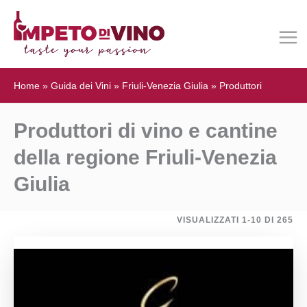
Home
»
Guida dei Vini
»
Friuli-Venezia Giulia
»
Produttori
Produttori di vino e cantine
della regione Friuli-Venezia
Giulia
VISUALIZZATI 1-10 DI 265