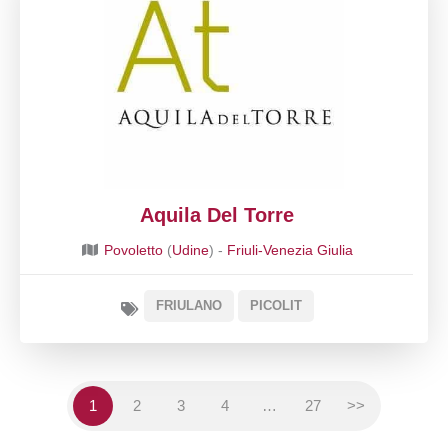
Aquila Del Torre
Povoletto
(
Udine
) -
Friuli-Venezia Giulia
FRIULANO
PICOLIT
1
2
3
4
…
27
>>