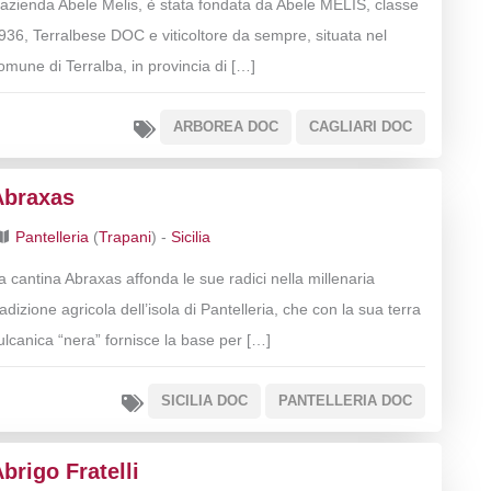
’azienda Abele Melis, è stata fondata da Abele MELIS, classe
936, Terralbese DOC e viticoltore da sempre, situata nel
omune di Terralba, in provincia di […]
ARBOREA DOC
CAGLIARI DOC
Abraxas
Pantelleria
(
Trapani
) -
Sicilia
a cantina Abraxas affonda le sue radici nella millenaria
radizione agricola dell’isola di Pantelleria, che con la sua terra
ulcanica “nera” fornisce la base per […]
SICILIA DOC
PANTELLERIA DOC
brigo Fratelli