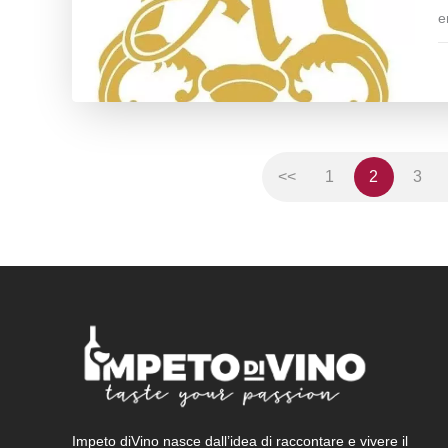
e
<<
1
2
3
Impeto diVino nasce dall’idea di raccontare e vivere il