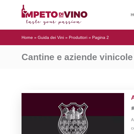
H
Home
»
Guida dei Vini
»
Produttori
»
Pagina 2
Cantine e aziende vinicole i
A
c