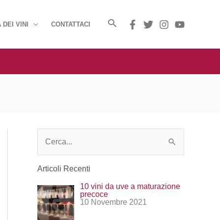
 DEI VINI
CONTATTACI
C
e
Articoli Recenti
r
10 vini da uve a maturazione
c
precoce
10 Novembre 2021
a