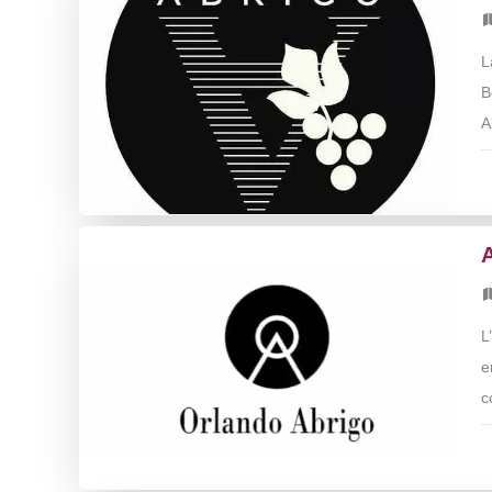
L
B
A
L
e
c