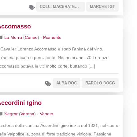
COLLI MACERATESI DOC
MARCHE IGT
Accomasso
La Morra
(
Cuneo
) -
Piemonte
l Cavalier Lorenzo Accomasso è stato l’anima del vino,
n’anima pacata e persistente. Nei primi anni ’70 Lorenzo
ccomasso potava le viti molto corte, buttando […]
ALBA DOC
BAROLO DOCG
ccordini Igino
Negrar
(
Verona
) -
Veneto
a storia della cantina Accordini Igino inizia nel 1821, nel cuore
ella Valpolicella, zona di forte tradizione vinicola. Passione