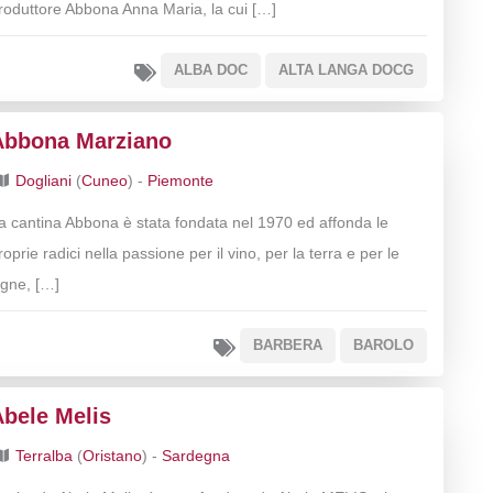
roduttore Abbona Anna Maria, la cui […]
ALBA DOC
ALTA LANGA DOCG
Abbona Marziano
Dogliani
(
Cuneo
) -
Piemonte
a cantina Abbona è stata fondata nel 1970 ed affonda le
roprie radici nella passione per il vino, per la terra e per le
igne, […]
BARBERA
BAROLO
Abele Melis
Terralba
(
Oristano
) -
Sardegna