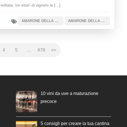
reditata: tre ettari di vigneto le […]
AMARONE DELLA VALPOLICELLA DOCG
AMARONE DELLA VALPOLICELLA DOCG SOTTOZONA CLASSICO
4
5
…
478
>>
10 vini da uve a maturazione
precoce
5 consigli per creare la tua cantina