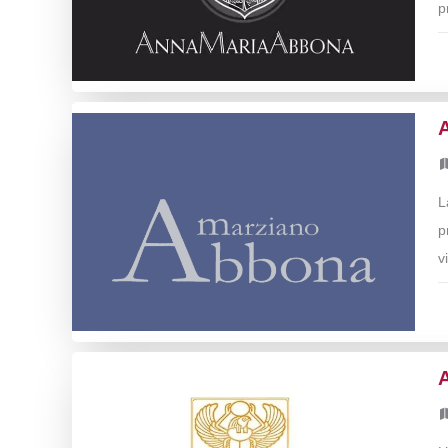
p
L
p
v