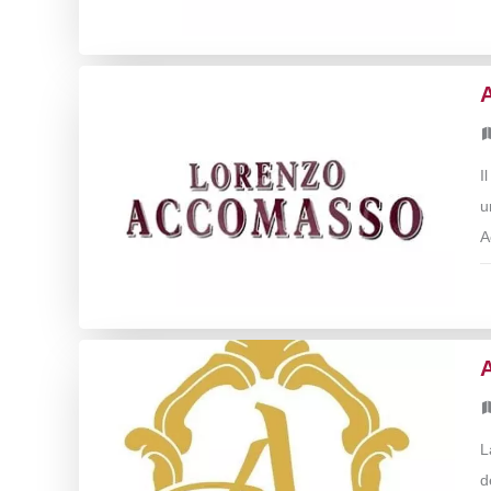
I
u
A
A
L
d