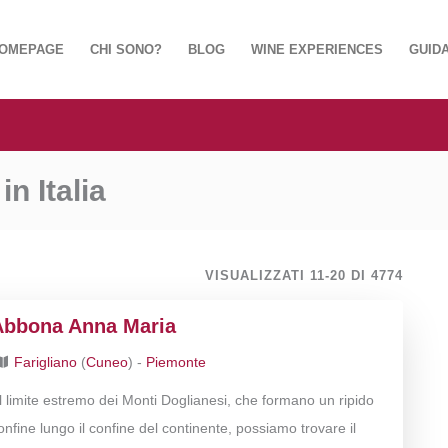
OMEPAGE
CHI SONO?
BLOG
WINE EXPERIENCES
GUIDA
n Italia
VISUALIZZATI 11-20 DI 4774
Abbona Anna Maria
Farigliano
(
Cuneo
) -
Piemonte
l limite estremo dei Monti Doglianesi, che formano un ripido
onfine lungo il confine del continente, possiamo trovare il