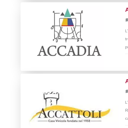
L
t
p
A
L
R
c