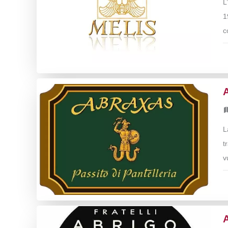
L
1
c
L
t
v
A