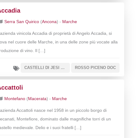
Accadia
Serra San Quirico
(
Ancona
) -
Marche
’azienda vinicola Accadia di proprietà di Angelo Accadia, si
rova nel cuore delle Marche, in una delle zone più vocate alla
roduzione di vino. Il […]
CASTELLI DI JESI VERDICCHIO RISERVA DOCG
ROSSO PICENO DOC
ccattoli
Montefano
(
Macerata
) -
Marche
’azienda Accattoli nasce nel 1958 in un piccolo borgo di
ecanati, Montefiore, dominato dalle magnifiche torri di un
astello medievale. Delio e i suoi fratelli […]