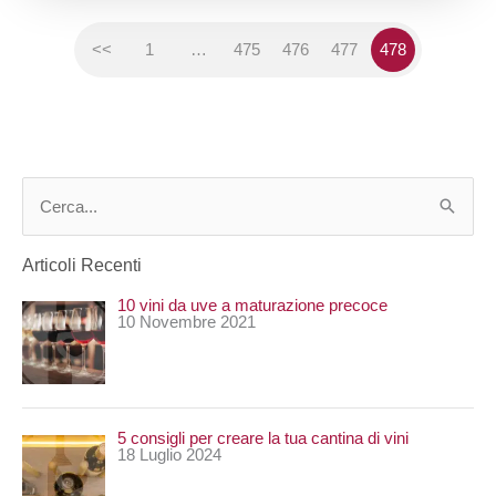
<<
1
…
475
476
477
478
C
e
Articoli Recenti
r
10 vini da uve a maturazione precoce
c
10 Novembre 2021
a
:
5 consigli per creare la tua cantina di vini
18 Luglio 2024