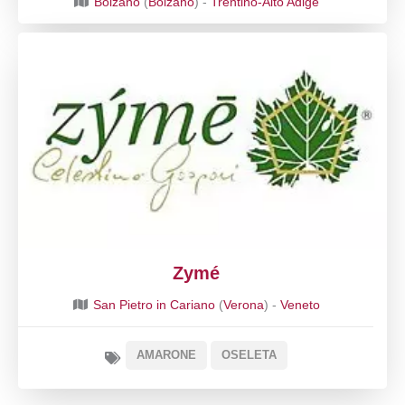
Bolzano
(
Bolzano
) -
Trentino-Alto Adige
Zymé
San Pietro in Cariano
(
Verona
) -
Veneto
AMARONE
OSELETA