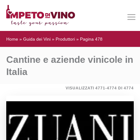
Home
»
Guida dei Vini
»
Produttori
»
Pagina 478
Cantine e aziende vinicole in
Italia
VISUALIZZATI 4771-4774 DI 4774