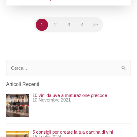
1
2
3
4
>>
C
e
Articoli Recenti
r
10 vini da uve a maturazione precoce
c
10 Novembre 2021
a
:
5 consigli per creare la tua cantina di vini
18 Luglio 2024