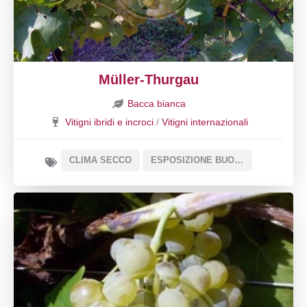
Müller-Thurgau
Bacca bianca
Vitigni ibridi e incroci
/
Vitigni internazionali
CLIMA SECCO
ESPOSIZIONE BUONA