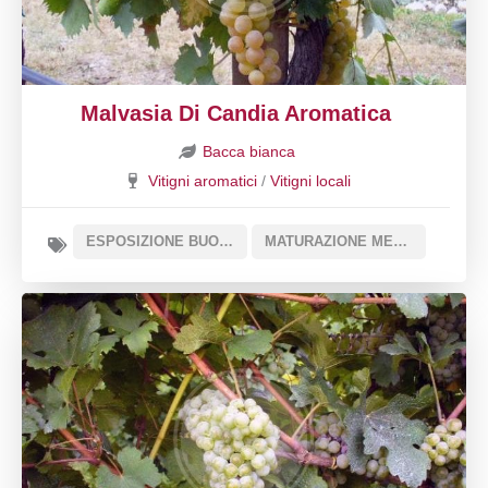
Malvasia Di Candia Aromatica
Bacca bianca
Vitigni aromatici
/
Vitigni locali
ESPOSIZIONE BUONA
MATURAZIONE MEDIA