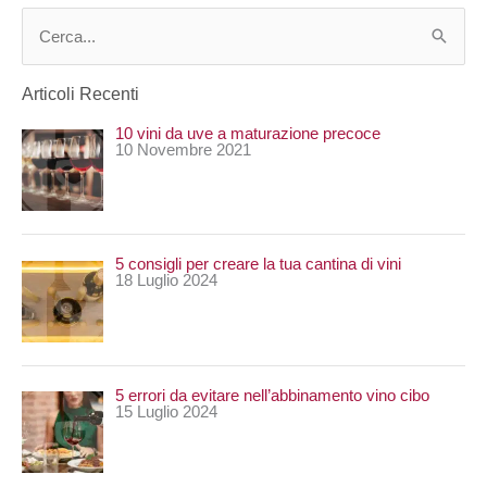
C
e
Articoli Recenti
r
10 vini da uve a maturazione precoce
c
10 Novembre 2021
a
:
5 consigli per creare la tua cantina di vini
18 Luglio 2024
5 errori da evitare nell’abbinamento vino cibo
15 Luglio 2024