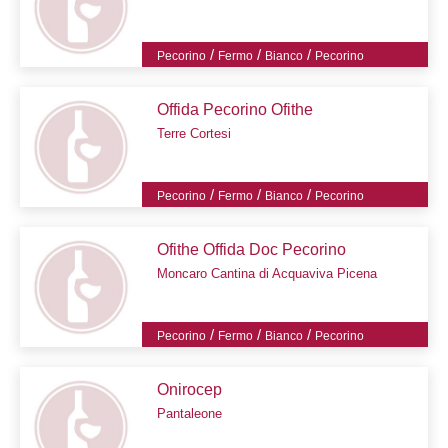
/
/
/
Pecorino
Fermo
Bianco
Pecorino
Offida Pecorino Ofithe
Terre Cortesi
/
/
/
Pecorino
Fermo
Bianco
Pecorino
Ofithe Offida Doc Pecorino
Moncaro Cantina di Acquaviva Picena
/
/
/
Pecorino
Fermo
Bianco
Pecorino
Onirocep
Pantaleone