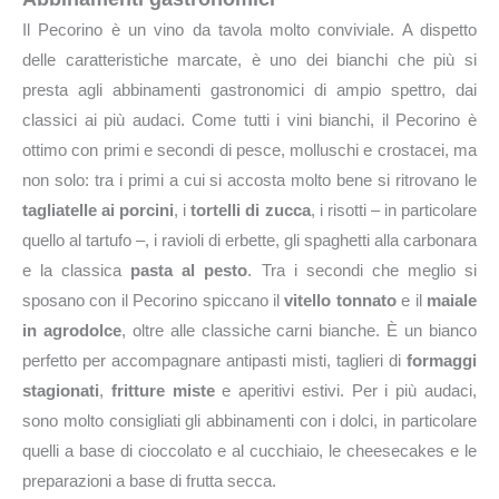
Il Pecorino è un vino da tavola molto conviviale. A dispetto
delle caratteristiche marcate, è uno dei bianchi che più si
presta agli abbinamenti gastronomici di ampio spettro, dai
classici ai più audaci. Come tutti i vini bianchi, il Pecorino è
ottimo con primi e secondi di pesce, molluschi e crostacei, ma
non solo: tra i primi a cui si accosta molto bene si ritrovano le
tagliatelle ai porcini
, i
tortelli di zucca
, i risotti – in particolare
quello al tartufo –, i ravioli di erbette, gli spaghetti alla carbonara
e la classica
pasta al
pesto
. Tra i secondi che meglio si
sposano con il Pecorino spiccano il
vitello tonnato
e il
maiale
in agrodolce
, oltre alle classiche carni bianche. È un bianco
perfetto per accompagnare antipasti misti, taglieri di
formaggi
stagionati
,
fritture miste
e aperitivi estivi. Per i più audaci,
sono molto consigliati gli abbinamenti con i dolci, in particolare
quelli a base di cioccolato e al cucchiaio, le cheesecakes e le
preparazioni a base di frutta secca.