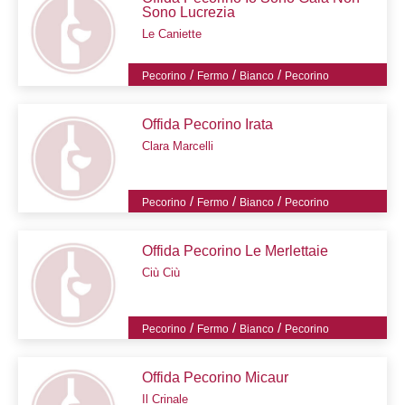
Sono Lucrezia
Le Caniette
/
/
/
Pecorino
Fermo
Bianco
Pecorino
Offida Pecorino Irata
Clara Marcelli
/
/
/
Pecorino
Fermo
Bianco
Pecorino
Offida Pecorino Le Merlettaie
Ciù Ciù
/
/
/
Pecorino
Fermo
Bianco
Pecorino
Offida Pecorino Micaur
Il Crinale