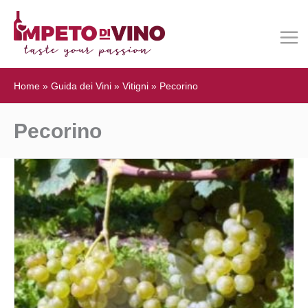
Home
»
Guida dei Vini
»
Vitigni
»
Pecorino
Pecorino