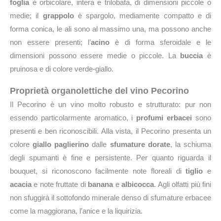
foglia
è orbicolare, intera e trilobata, di dimensioni piccole o
medie; il
grappolo
è spargolo, mediamente compatto e di
forma conica, le ali sono al massimo una, ma possono anche
non essere presenti; l’
acino
è di forma sferoidale e le
dimensioni possono essere medie o piccole. La
buccia
è
pruinosa e di colore verde-giallo.
Proprietà organolettiche del vino Pecorino
Il Pecorino è un vino molto robusto e strutturato: pur non
essendo particolarmente aromatico, i
profumi erbacei
sono
presenti e ben riconoscibili. Alla vista, il Pecorino presenta un
colore
giallo paglierino
dalle
sfumature dorate
, la schiuma
degli spumanti è fine e persistente. Per quanto riguarda il
bouquet, si riconoscono facilmente note floreali di
tiglio
e
acacia
e note fruttate di
banana
e
albicocca
. Agli olfatti più fini
non sfuggirà il sottofondo minerale denso di sfumature erbacee
come la maggiorana, l’anice e la liquirizia.