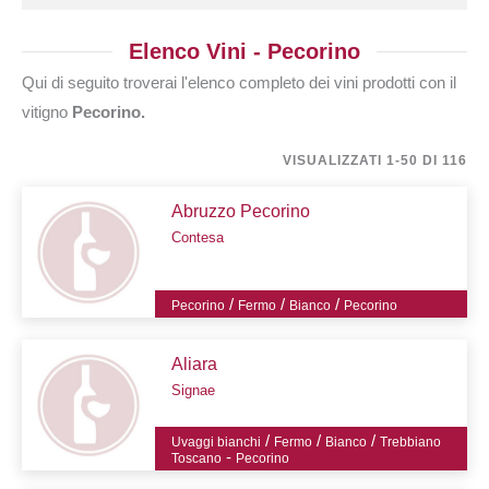
Elenco Vini - Pecorino
Qui di seguito troverai l'elenco completo dei vini prodotti con il
vitigno
Pecorino.
VISUALIZZATI 1-50 DI 116
Abruzzo Pecorino
Contesa
/
/
/
Pecorino
Fermo
Bianco
Pecorino
Aliara
Signae
/
/
/
Uvaggi bianchi
Fermo
Bianco
Trebbiano
-
Toscano
Pecorino