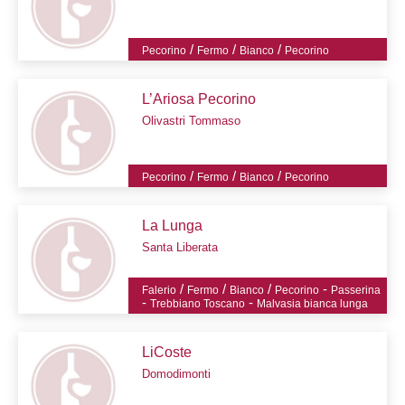
/
/
/
Pecorino
Fermo
Bianco
Pecorino
L’Ariosa Pecorino
Olivastri Tommaso
/
/
/
Pecorino
Fermo
Bianco
Pecorino
La Lunga
Santa Liberata
/
/
/
-
Falerio
Fermo
Bianco
Pecorino
Passerina
-
-
Trebbiano Toscano
Malvasia bianca lunga
LiCoste
Domodimonti