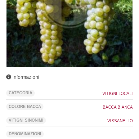
Informazioni
CATEGORIA
VITIGNI LOCALI
COLORE BACCA
BACCA BIANCA
VITIGNI SINONIMI
VISSANELLO
DENOMINAZIONI