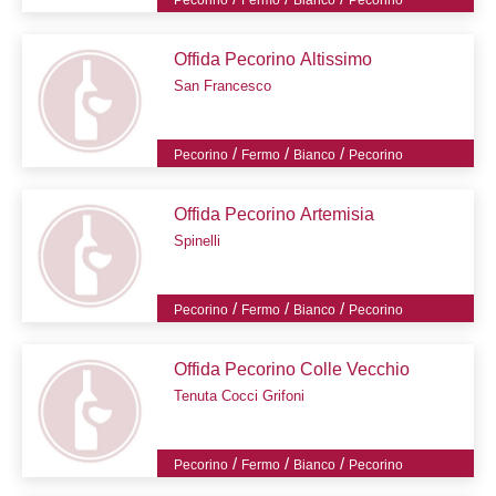
Offida Pecorino Altissimo
San Francesco
/
/
/
Pecorino
Fermo
Bianco
Pecorino
Offida Pecorino Artemisia
Spinelli
/
/
/
Pecorino
Fermo
Bianco
Pecorino
Offida Pecorino Colle Vecchio
Tenuta Cocci Grifoni
/
/
/
Pecorino
Fermo
Bianco
Pecorino