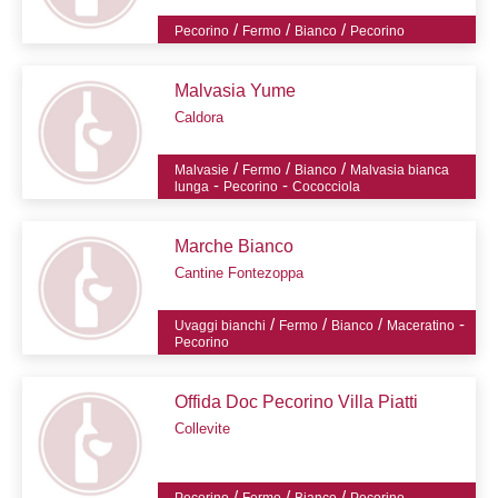
/
/
/
Pecorino
Fermo
Bianco
Pecorino
Malvasia Yume
Caldora
/
/
/
Malvasie
Fermo
Bianco
Malvasia bianca
-
-
lunga
Pecorino
Cococciola
Marche Bianco
Cantine Fontezoppa
/
/
/
-
Uvaggi bianchi
Fermo
Bianco
Maceratino
Pecorino
Offida Doc Pecorino Villa Piatti
Collevite
/
/
/
Pecorino
Fermo
Bianco
Pecorino