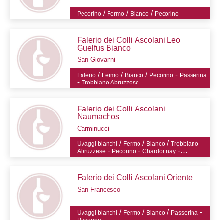
/
/
/
Pecorino
Fermo
Bianco
Pecorino
Falerio dei Colli Ascolani Leo
Guelfus Bianco
San Giovanni
/
/
/
-
Falerio
Fermo
Bianco
Pecorino
Passerina
-
Trebbiano Abruzzese
Falerio dei Colli Ascolani
Naumachos
Carminucci
/
/
/
Uvaggi bianchi
Fermo
Bianco
Trebbiano
-
-
-
Abruzzese
Pecorino
Chardonnay
Passerina
Falerio dei Colli Ascolani Oriente
San Francesco
/
/
/
-
Uvaggi bianchi
Fermo
Bianco
Passerina
Pecorino