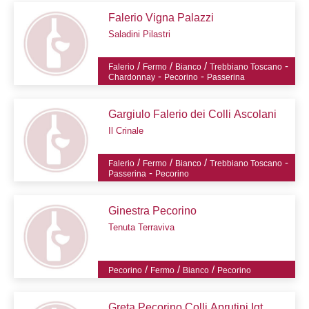
Falerio Vigna Palazzi
Saladini Pilastri
/
/
/
-
Falerio
Fermo
Bianco
Trebbiano Toscano
-
-
Chardonnay
Pecorino
Passerina
Gargiulo Falerio dei Colli Ascolani
Il Crinale
/
/
/
-
Falerio
Fermo
Bianco
Trebbiano Toscano
-
Passerina
Pecorino
Ginestra Pecorino
Tenuta Terraviva
/
/
/
Pecorino
Fermo
Bianco
Pecorino
Greta Pecorino Colli Aprutini Igt