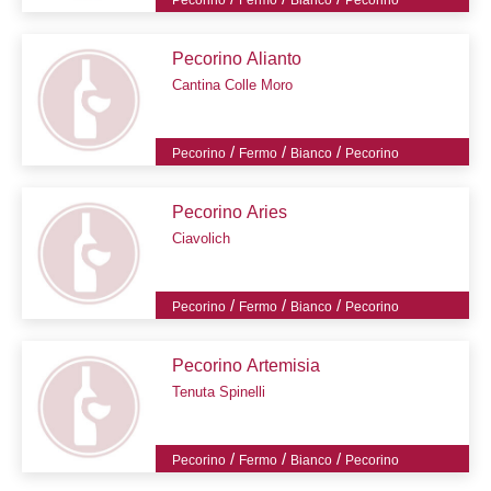
Pecorino Alianto
Cantina Colle Moro
/
/
/
Pecorino
Fermo
Bianco
Pecorino
Pecorino Aries
Ciavolich
/
/
/
Pecorino
Fermo
Bianco
Pecorino
Pecorino Artemisia
Tenuta Spinelli
/
/
/
Pecorino
Fermo
Bianco
Pecorino