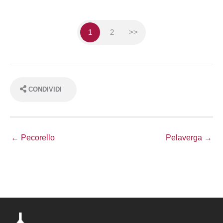
1
2
>>
CONDIVIDI
← Pecorello
Pelaverga →