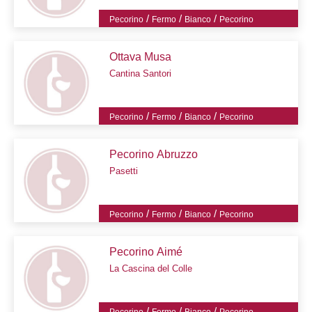
/
/
/
Pecorino
Fermo
Bianco
Pecorino
Ottava Musa
Cantina Santori
/
/
/
Pecorino
Fermo
Bianco
Pecorino
Pecorino Abruzzo
Pasetti
/
/
/
Pecorino
Fermo
Bianco
Pecorino
Pecorino Aimé
La Cascina del Colle
/
/
/
Pecorino
Fermo
Bianco
Pecorino