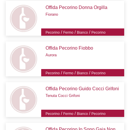
Offida Pecorino Donna Orgilla
Fiorano
/
/
/
Pecorino
Fermo
Bianco
Pecorino
Offida Pecorino Fiobbo
Aurora
/
/
/
Pecorino
Fermo
Bianco
Pecorino
Offida Pecorino Guido Cocci Grifoni
Tenuta Cocci Grifoni
/
/
/
Pecorino
Fermo
Bianco
Pecorino
Offida Pecorino Io Sono Gaia Non