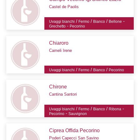
Castel de Paolis
/
/
/
-
Uvaggi bianchi
Fermo
Bianco
Bellone
-
Grechetto
Pecorino
Chiaroro
Cameli Irene
/
/
/
Uvaggi bianchi
Fermo
Bianco
Pecorino
Chirone
Cantina Santori
/
/
/
-
Uvaggi bianchi
Fermo
Bianco
Ribona
-
Pecorino
Sauvignon
Ciprea Offida Pecorino
Poderi Capecci San Savino