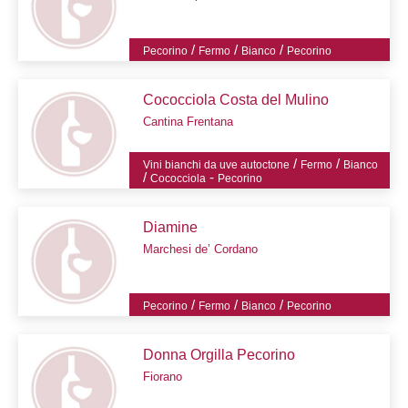
/
/
/
Pecorino
Fermo
Bianco
Pecorino
Cococciola Costa del Mulino
Cantina Frentana
/
/
Vini bianchi da uve autoctone
Fermo
Bianco
/
-
Cococciola
Pecorino
Diamine
Marchesi de’ Cordano
/
/
/
Pecorino
Fermo
Bianco
Pecorino
Donna Orgilla Pecorino
Fiorano