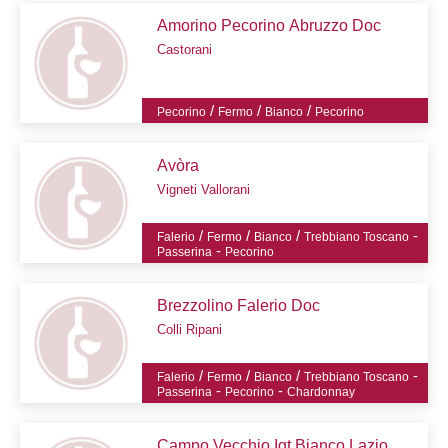
Amorino Pecorino Abruzzo Doc
Castorani
/
/
/
Pecorino
Fermo
Bianco
Pecorino
Avòra
Vigneti Vallorani
/
/
/
-
Falerio
Fermo
Bianco
Trebbiano Toscano
-
Passerina
Pecorino
Brezzolino Falerio Doc
Colli Ripani
/
/
/
-
Falerio
Fermo
Bianco
Trebbiano Toscano
-
-
Passerina
Pecorino
Chardonnay
Campo Vecchio Igt Bianco Lazio