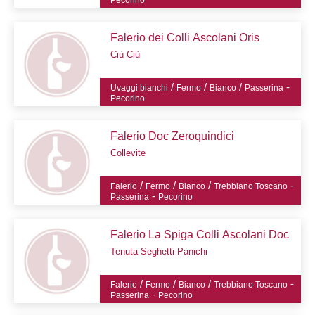
Falerio dei Colli Ascolani Oris
Ciù Ciù
/
/
/
-
Uvaggi bianchi
Fermo
Bianco
Passerina
Pecorino
Falerio Doc Zeroquindici
Collevite
/
/
/
-
Falerio
Fermo
Bianco
Trebbiano Toscano
-
Passerina
Pecorino
Falerio La Spiga Colli Ascolani Doc
Tenuta Seghetti Panichi
/
/
/
-
Falerio
Fermo
Bianco
Trebbiano Toscano
-
Passerina
Pecorino