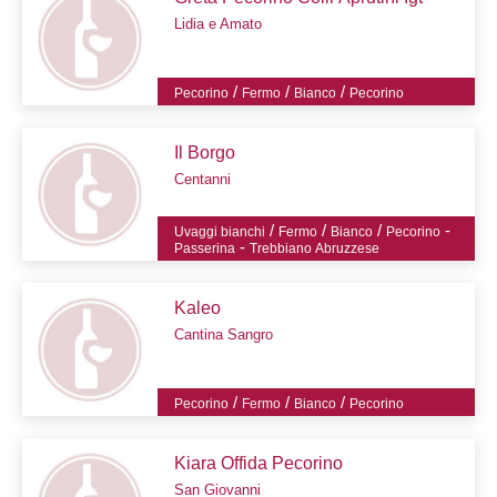
Lidia e Amato
/
/
/
Pecorino
Fermo
Bianco
Pecorino
Il Borgo
Centanni
/
/
/
-
Uvaggi bianchi
Fermo
Bianco
Pecorino
-
Passerina
Trebbiano Abruzzese
Kaleo
Cantina Sangro
/
/
/
Pecorino
Fermo
Bianco
Pecorino
Kiara Offida Pecorino
San Giovanni