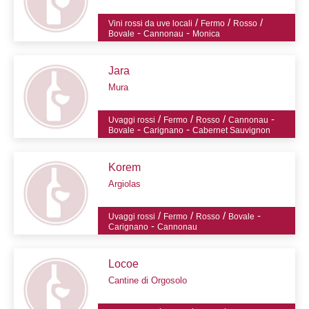
/
/
/
Vini rossi da uve locali
Fermo
Rosso
-
-
Bovale
Cannonau
Monica
Jara
Mura
/
/
/
-
Uvaggi rossi
Fermo
Rosso
Cannonau
-
-
Bovale
Carignano
Cabernet Sauvignon
Korem
Argiolas
/
/
/
-
Uvaggi rossi
Fermo
Rosso
Bovale
-
Carignano
Cannonau
Locoe
Cantine di Orgosolo