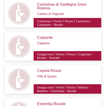
Cannonau di Sardegna Soroi
Riserva
Cantine di Orgosolo
/
/
/
-
Cannonau
Fermo
Rosso
Cannonau
-
Carignano
Bovale
Carpante
Carpante
/
/
/
-
Uvaggi rossi
Fermo
Rosso
Cagnulari
-
Bovale
Pascale
Cepola Rosso
Villa di Quartu
/
/
/
-
Uvaggi rossi
Fermo
Rosso
Monica
-
-
Barbera
Cannonau
Bovale
Essentija Bovale