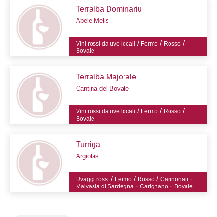
Terralba Dominariu
Abele Melis
/
/
/
Vini rossi da uve locali
Fermo
Rosso
Bovale
Terralba Majorale
Cantina del Bovale
/
/
/
Vini rossi da uve locali
Fermo
Rosso
Bovale
Turriga
Argiolas
/
/
/
-
Uvaggi rossi
Fermo
Rosso
Cannonau
-
-
Malvasia di Sardegna
Carignano
Bovale