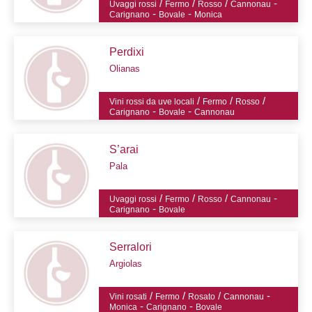
/
/
/
-
Uvaggi rossi
Fermo
Rosso
Cannonau
-
-
Carignano
Bovale
Monica
Perdixi
Olianas
/
/
/
Vini rossi da uve locali
Fermo
Rosso
-
-
Carignano
Bovale
Cannonau
S’arai
Pala
/
/
/
-
Uvaggi rossi
Fermo
Rosso
Cannonau
-
Carignano
Bovale
Serralori
Argiolas
/
/
/
-
Vini rosati
Fermo
Rosato
Cannonau
-
-
Monica
Carignano
Bovale