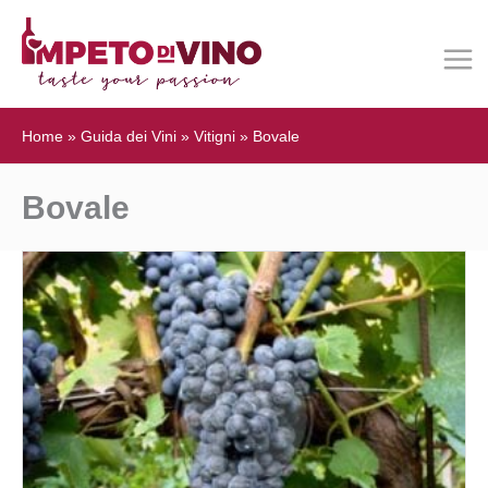
Home
»
Guida dei Vini
»
Vitigni
»
Bovale
Bovale