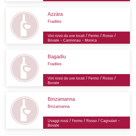
Azzàra
Fradiles
/
/
/
Vini rossi da uve locali
Fermo
Rosso
-
-
Bovale
Cannonau
Monica
Bagadìu
Fradiles
/
/
/
Vini rossi da uve locali
Fermo
Rosso
Bovale
Binzamanna
Binzamanna
/
/
/
-
Uvaggi rossi
Fermo
Rosso
Cagnulari
Bovale