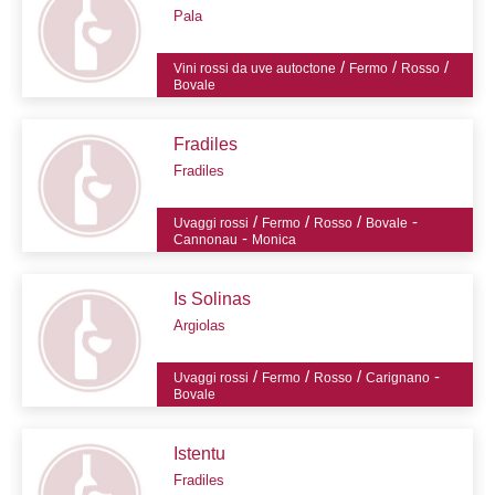
Pala
/
/
/
Vini rossi da uve autoctone
Fermo
Rosso
Bovale
Fradiles
Fradiles
/
/
/
-
Uvaggi rossi
Fermo
Rosso
Bovale
-
Cannonau
Monica
Is Solinas
Argiolas
/
/
/
-
Uvaggi rossi
Fermo
Rosso
Carignano
Bovale
Istentu
Fradiles