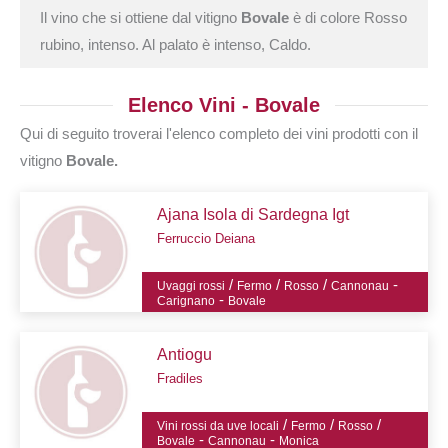
Il vino che si ottiene dal vitigno
Bovale
è di colore Rosso
rubino, intenso. Al palato è intenso, Caldo.
Elenco Vini - Bovale
Qui di seguito troverai l'elenco completo dei vini prodotti con il
vitigno
Bovale.
Ajana Isola di Sardegna Igt
Ferruccio Deiana
/
/
/
-
Uvaggi rossi
Fermo
Rosso
Cannonau
-
Carignano
Bovale
Antiogu
Fradiles
/
/
/
Vini rossi da uve locali
Fermo
Rosso
-
-
Bovale
Cannonau
Monica