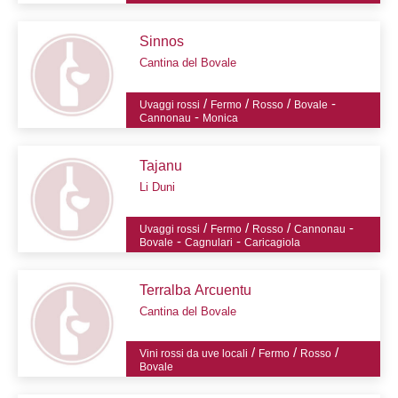
Sinnos
Cantina del Bovale
/
/
/
-
Uvaggi rossi
Fermo
Rosso
Bovale
-
Cannonau
Monica
Tajanu
Li Duni
/
/
/
-
Uvaggi rossi
Fermo
Rosso
Cannonau
-
-
Bovale
Cagnulari
Caricagiola
Terralba Arcuentu
Cantina del Bovale
/
/
/
Vini rossi da uve locali
Fermo
Rosso
Bovale