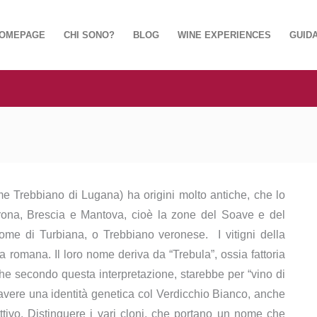
OMEPAGE
CHI SONO?
BLOG
WINE EXPERIENCES
GUIDA
e Trebbiano di Lugana) ha origini molto antiche, che lo
erona, Brescia e Mantova, cioè la zone del Soave e del
ome di Turbiana, o Trebbiano veronese. I vitigni della
ca romana. Il loro nome deriva da “Trebula”, ossia fattoria
he secondo questa interpretazione, starebbe per “vino di
avere una identità genetica col Verdicchio Bianco, anche
attivo. Distinguere i vari cloni, che portano un nome che