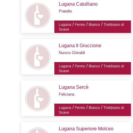
Lugana Catulliano
Pratello
/
/
/
Lugana
Fermo
Bianco
Trebbiano di
Soave
Lugana Il Gruccione
Nunzio Ghiraldi
/
/
/
Lugana
Fermo
Bianco
Trebbiano di
Soave
Lugana Sercè
Feliciana
/
/
/
Lugana
Fermo
Bianco
Trebbiano di
Soave
Lugana Superiore Molceo