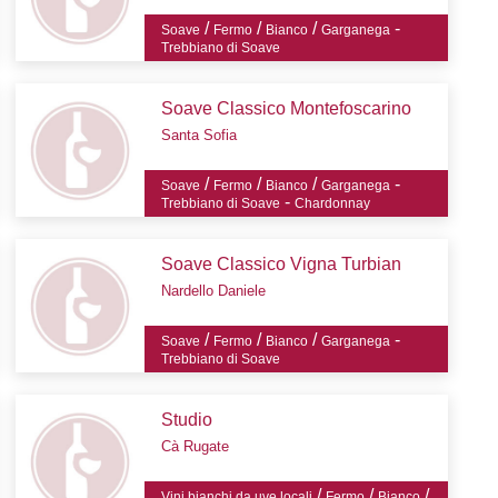
/
/
/
-
Soave
Fermo
Bianco
Garganega
Trebbiano di Soave
Soave Classico Montefoscarino
Santa Sofia
/
/
/
-
Soave
Fermo
Bianco
Garganega
-
Trebbiano di Soave
Chardonnay
Soave Classico Vigna Turbian
Nardello Daniele
/
/
/
-
Soave
Fermo
Bianco
Garganega
Trebbiano di Soave
Studio
Cà Rugate
/
/
/
Vini bianchi da uve locali
Fermo
Bianco