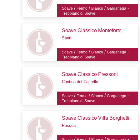
/
/
/
-
Soave
Fermo
Bianco
Garganega
Trebbiano di Soave
Soave Classico Monteforte
Santi
/
/
/
-
Soave
Fermo
Bianco
Garganega
Trebbiano di Soave
Soave Classico Pressoni
Cantina del Castello
/
/
/
-
Soave
Fermo
Bianco
Garganega
Trebbiano di Soave
Soave Classico Villa Borghetti
Pasqua
/
/
/
-
Soave
Fermo
Bianco
Garganega