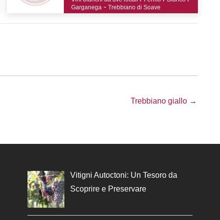
-
Garganega
Trebbiano di Soave
Trebbiano giallo →
Vitigni Autoctoni: Un Tesoro da
Scoprire e Preservare