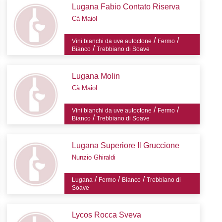
Lugana Fabio Contato Riserva
Cà Maiol
/
/
Vini bianchi da uve autoctone
Fermo
/
Bianco
Trebbiano di Soave
Lugana Molin
Cà Maiol
/
/
Vini bianchi da uve autoctone
Fermo
/
Bianco
Trebbiano di Soave
Lugana Superiore Il Gruccione
Nunzio Ghiraldi
/
/
/
Lugana
Fermo
Bianco
Trebbiano di
Soave
Lycos Rocca Sveva