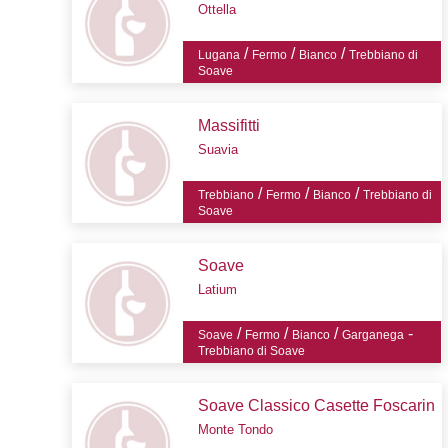
Ottella
/
/
/
Lugana
Fermo
Bianco
Trebbiano di
Soave
Massifitti
Suavia
/
/
/
Trebbiano
Fermo
Bianco
Trebbiano di
Soave
Soave
Latium
/
/
/
-
Soave
Fermo
Bianco
Garganega
Trebbiano di Soave
Soave Classico Casette Foscarin
Monte Tondo