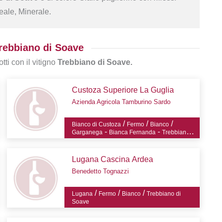
reale, Minerale.
Trebbiano di Soave
tti con il vitigno
Trebbiano di Soave.
Custoza Superiore La Guglia
Azienda Agricola Tamburino Sardo
/
/
/
Bianco di Custoza
Fermo
Bianco
-
-
Garganega
Bianca Fernanda
Trebbiano di
-
-
Soave
Malvasia bianca lunga
Manzoni
bianco
Lugana Cascina Ardea
Benedetto Tognazzi
/
/
/
Lugana
Fermo
Bianco
Trebbiano di
Soave