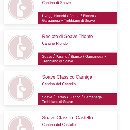
Cantina di Soave
/
/
/
Uvaggi bianchi
Fermo
Bianco
-
Garganega
Trebbiano di Soave
Recioto di Soave Trionfo
Cantine Riondo
/
/
/
-
Soave
Passito
Bianco
Garganega
Trebbiano di Soave
Soave Classico Carniga
Cantina del Castello
/
/
/
-
Soave
Fermo
Bianco
Garganega
Trebbiano di Soave
Soave Classico Castello
Cantina del Castello