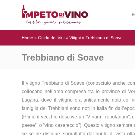
H
Home
»
Guida dei Vini
»
Vitigni
»
Trebbiano di Soave
Trebbiano di Soave
Il vitigno Trebbiano di Soave (conosciuto anche com
collocano nell’area compresa tra le province di V
Lugana, dove il vitigno era anticamente noto col n
famiglia dei Trebbiani sono noti in Italia fin dall’epo
(Plinio il vecchio descrive un “Vinum Trebulanum”, c
paese”, o “vino casareccio”). Questo vitigno sembra 
se se ne distigue, soprattutto dal punto di vista olf