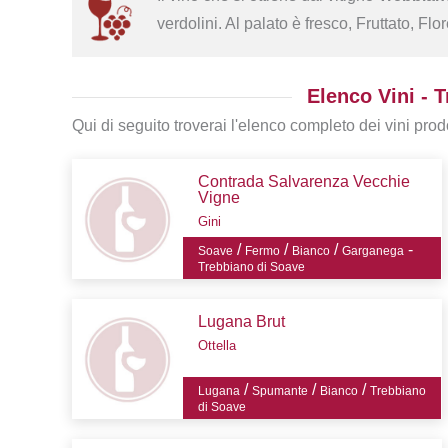
verdolini. Al palato è fresco, Fruttato, Flo
Elenco Vini - 
Qui di seguito troverai l'elenco completo dei vini prodo
Contrada Salvarenza Vecchie
Vigne
Gini
/
/
/
-
Soave
Fermo
Bianco
Garganega
Trebbiano di Soave
Lugana Brut
Ottella
/
/
/
Lugana
Spumante
Bianco
Trebbiano
di Soave