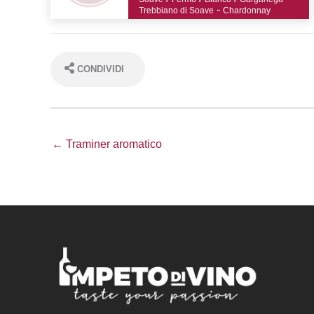
-
Trebbiano di Soave
Chardonnay
CONDIVIDI
← Traminer aromatico