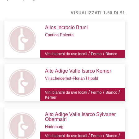
VISUALIZZATI 1-50 DI 91
Allos Incrocio Bruni
Cantina Polenta
/
/
Vini bianchi da uve locali
Fermo
Bianco
Alto Adige Valle Isarco Kerner
Villscheiderhof-Florian Hilpold
/
/
/
Vini bianchi da uve locali
Fermo
Bianco
Kerner
Alto Adige Valle Isarco Sylvaner
Obermairl
Haderburg
/
/
/
Vini bianchi da uve locali
Fermo
Bianco