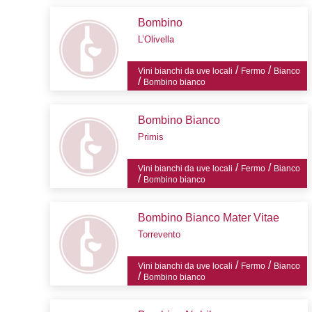
Bombino
L’Olivella
/
/
Vini bianchi da uve locali
Fermo
Bianco
/
Bombino bianco
Bombino Bianco
Primis
/
/
Vini bianchi da uve locali
Fermo
Bianco
/
Bombino bianco
Bombino Bianco Mater Vitae
Torrevento
/
/
Vini bianchi da uve locali
Fermo
Bianco
/
Bombino bianco