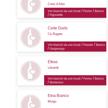
Corte d’Aibo
/
/
Vini bianchi da uve locali
Fermo
Bianco
/
Pignoletto
Corte Durlo
Cà Rugate
/
/
Vini bianchi da uve locali
Passito
Bianco
/
Garganega
Efeso
Librandi
/
/
Vini bianchi da uve locali
Fermo
Bianco
/
Montonico
Etna Bianco
Murgo