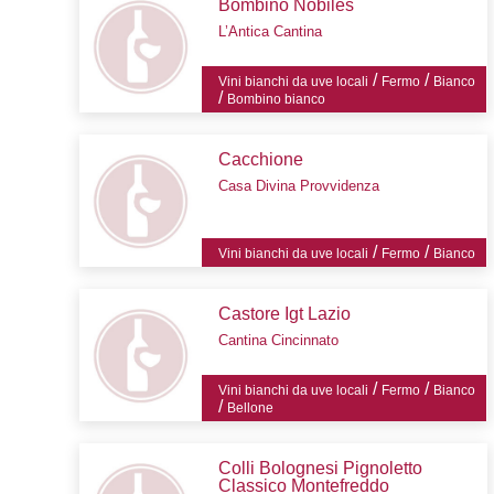
Bombino Nobiles
L’Antica Cantina
/
/
Vini bianchi da uve locali
Fermo
Bianco
/
Bombino bianco
Cacchione
Casa Divina Provvidenza
/
/
Vini bianchi da uve locali
Fermo
Bianco
Castore Igt Lazio
Cantina Cincinnato
/
/
Vini bianchi da uve locali
Fermo
Bianco
/
Bellone
Colli Bolognesi Pignoletto
Classico Montefreddo