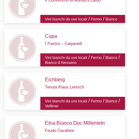
Il Conventino di Monteciccardo
/
/
Vini bianchi da uve locali
Fermo
Bianco
Cupa
I Pastini – Carpanelli
/
/
/
Vini bianchi da uve locali
Fermo
Bianco
Bianco d’Alessano
Eichberg
Tenuta Klaus Lentsch
/
/
/
Vini bianchi da uve locali
Fermo
Bianco
Veltliner
Etna Bianco Doc Millemetri
Feudo Cavaliere