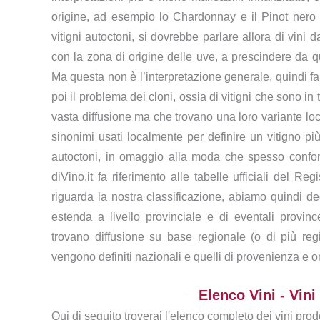
origine, ad esempio lo Chardonnay e il Pinot nero 
vitigni autoctoni, si dovrebbe parlare allora di vini d
con la zona di origine delle uve, a prescindere da qua
Ma questa non è l’interpretazione generale, quindi fa
poi il problema dei cloni, ossia di vitigni che sono in t
vasta diffusione ma che trovano una loro variante local
sinonimi usati localmente per definire un vitigno pi
autoctoni, in omaggio alla moda che spesso confond
diVino.it fa riferimento alle tabelle ufficiali del Re
riguarda la nostra classificazione, abiamo quindi deci
estenda a livello provinciale e di eventali provinc
trovano diffusione su base regionale (o di più regi
vengono definiti nazionali e quelli di provenienza e or
Elenco Vini - Vini
Qui di seguito troverai l'elenco completo dei vini prodo