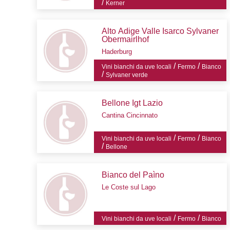
/
Kerner
Alto Adige Valle Isarco Sylvaner
Obermairlhof
Haderburg
/
/
Vini bianchi da uve locali
Fermo
Bianco
/
Sylvaner verde
Bellone Igt Lazio
Cantina Cincinnato
/
/
Vini bianchi da uve locali
Fermo
Bianco
/
Bellone
Bianco del Paìno
Le Coste sul Lago
/
/
Vini bianchi da uve locali
Fermo
Bianco