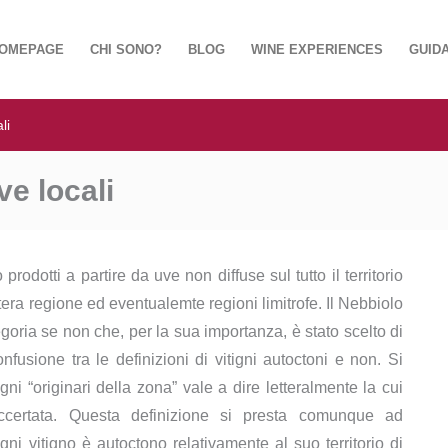
OMEPAGE
CHI SONO?
BLOG
WINE EXPERIENCES
GUIDA
li
ve locali
odotti a partire da uve non diffuse sul tutto il territorio
era regione ed eventualemte regioni limitrofe. Il Nebbiolo
goria se non che, per la sua importanza, è stato scelto di
fusione tra le definizioni di vitigni autoctoni e non. Si
ni “originari della zona” vale a dire letteralmente la cui
 accertata. Questa definizione si presta comunque ad
gni vitigno è autoctono relativamente al suo territorio di