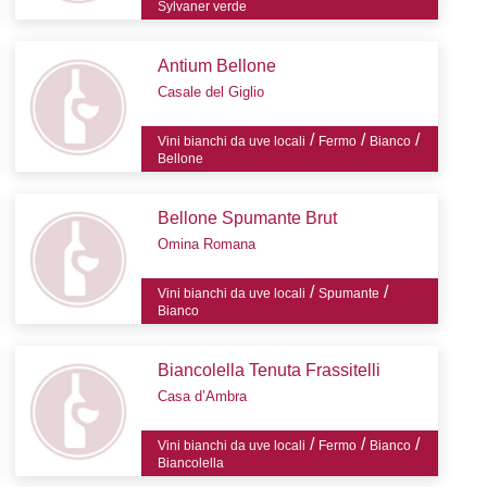
Sylvaner verde
Antium Bellone
Casale del Giglio
/
/
/
Vini bianchi da uve locali
Fermo
Bianco
Bellone
Bellone Spumante Brut
Omina Romana
/
/
Vini bianchi da uve locali
Spumante
Bianco
Biancolella Tenuta Frassitelli
Casa d’Ambra
/
/
/
Vini bianchi da uve locali
Fermo
Bianco
Biancolella