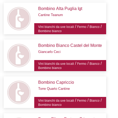
Bombino Alta Puglia Igt
Cantine Teanum
/
/
/
Vini bianchi da uve locali
Fermo
Bianco
Bombino bianco
Bombino Bianco Castel del Monte
Giancarlo Ceci
/
/
/
Vini bianchi da uve locali
Fermo
Bianco
Bombino bianco
Bombino Capriccio
Torre Quarto Cantine
/
/
/
Vini bianchi da uve locali
Fermo
Bianco
Bombino bianco