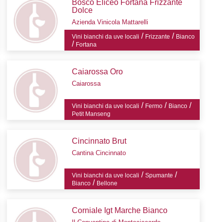
Bosco Eliceo Fortana Frizzante
Dolce
Azienda Vinicola Mattarelli
/
/
Vini bianchi da uve locali
Frizzante
Bianco
/
Fortana
Caiarossa Oro
Caiarossa
/
/
/
Vini bianchi da uve locali
Fermo
Bianco
Petit Manseng
Cincinnato Brut
Cantina Cincinnato
/
/
Vini bianchi da uve locali
Spumante
/
Bianco
Bellone
Corniale Igt Marche Bianco