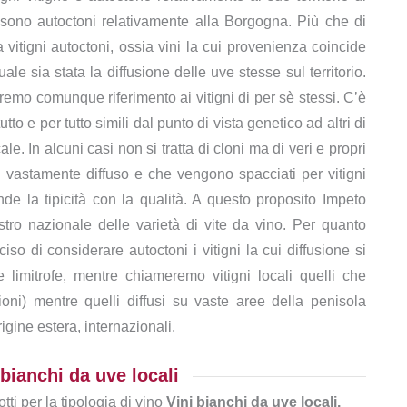
sono autoctoni relativamente alla Borgogna. Più che di
a vitigni autoctoni, ossia vini la cui provenienza coincide
le sia stata la diffusione delle uve stesse sul territorio.
remo comunque riferimento ai vitigni di per sè stessi. C’è
utto e per tutto simili dal punto di vista genetico ad altri di
e. In alcuni casi non si tratta di cloni ma di veri e propri
ù vastamente diffuso e che vengono spacciati per vitigni
e la tipicità con la qualità. A questo proposito Impeto
gistro nazionale delle varietà di vite da vino. Per quanto
so di considerare autoctoni i vitigni la cui diffusione si
e limitrofe, mentre chiameremo vitigni locali quelli che
oni) mentre quelli diffusi su vaste aree della penisola
igine estera, internazionali.
 bianchi da uve locali
tti per la tipologia di vino
Vini bianchi da uve locali.