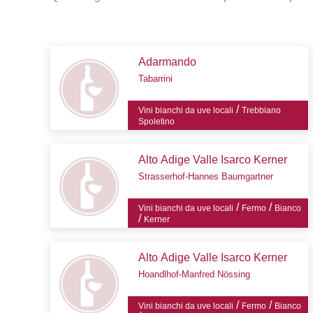
Adarmando
Tabarrini
/
Vini bianchi da uve locali
Trebbiano
Spoletino
Alto Adige Valle Isarco Kerner
Strasserhof-Hannes Baumgartner
/
/
Vini bianchi da uve locali
Fermo
Bianco
/
Kerner
Alto Adige Valle Isarco Kerner
Hoandlhof-Manfred Nössing
/
/
Vini bianchi da uve locali
Fermo
Bianco