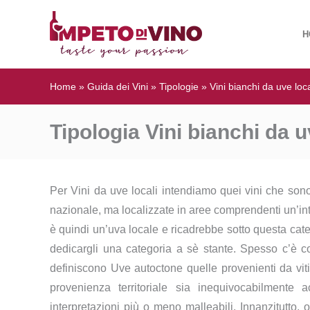
H
Home
»
Guida dei Vini
»
Tipologie
»
Vini bianchi da uve loca
Tipologia Vini bianchi da u
Per Vini da uve locali intendiamo quei vini che sono pr
nazionale, ma localizzate in aree comprendenti un’int
è quindi un’uva locale e ricadrebbe sotto questa cate
dedicargli una categoria a sè stante. Spesso c’è con
definiscono Uve autoctone quelle provenienti da vitig
provenienza territoriale sia inequivocabilmente
interpretazioni più o meno malleabili. Innanzitutto, o