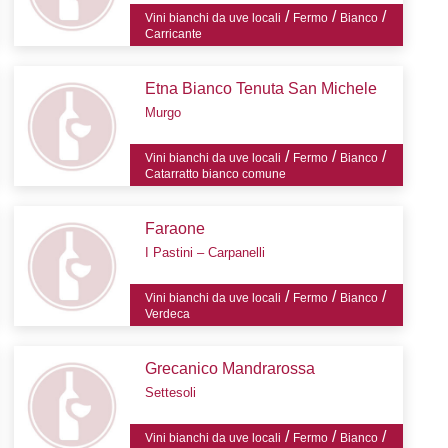
/
/
/
Vini bianchi da uve locali
Fermo
Bianco
Carricante
Etna Bianco Tenuta San Michele
Murgo
/
/
/
Vini bianchi da uve locali
Fermo
Bianco
Catarratto bianco comune
Faraone
I Pastini – Carpanelli
/
/
/
Vini bianchi da uve locali
Fermo
Bianco
Verdeca
Grecanico Mandrarossa
Settesoli
/
/
/
Vini bianchi da uve locali
Fermo
Bianco