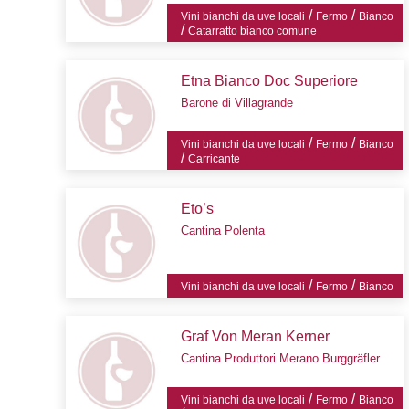
/
/
Vini bianchi da uve locali
Fermo
Bianco
/
Catarratto bianco comune
Etna Bianco Doc Superiore
Barone di Villagrande
/
/
Vini bianchi da uve locali
Fermo
Bianco
/
Carricante
Eto’s
Cantina Polenta
/
/
Vini bianchi da uve locali
Fermo
Bianco
Graf Von Meran Kerner
Cantina Produttori Merano Burggräfler
/
/
Vini bianchi da uve locali
Fermo
Bianco